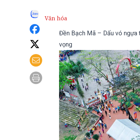
Văn hóa
Đền Bạch Mã – Dấu vó ngựa 
vọng