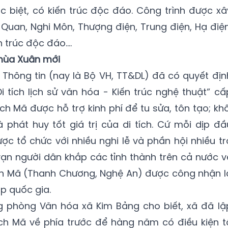
ặc biệt, có kiến trúc độc đáo. Công trình được xâ
uan, Nghi Môn, Thượng điện, Trung điện, Hạ điện
n trúc độc đáo….
mùa Xuân mới
Thông tin (nay là Bộ VH, TT&DL) đã có quyết địn
 tích lịch sử văn hóa - Kiến trúc nghệ thuật” cấ
h Mã được hỗ trợ kinh phí để tu sửa, tôn tạo; khô
phát huy tốt giá trị của di tích. Cứ mỗi dịp đầ
ợc tổ chức với nhiều nghi lễ và phần hội nhiều tr
vạn người dân khắp các tỉnh thành trên cả nước v
ạch Mã (Thanh Chương, Nghệ An) được công nhận l
ấp quốc gia.
 phòng Văn hóa xã Kim Bảng cho biết, xã đã lậ
h Mã về phía trước để hàng năm có điều kiện t