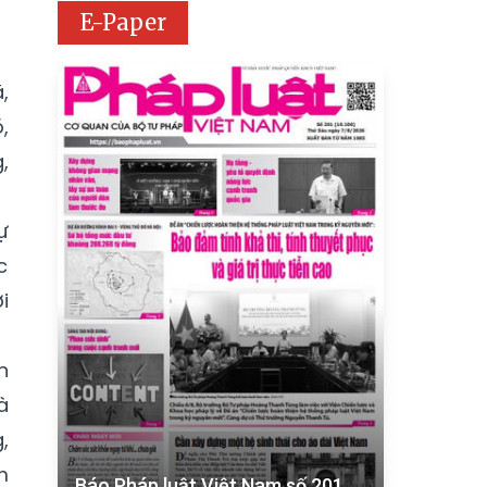
E-Paper
,
,
,
ự
c
i
n
à
,
m
Báo Pháp luật Việt Nam số 201