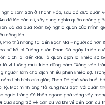
ởi nghĩa Lam Sơn ở Thanh Hóa, sau đó đưa quân v
 An để lập căn cứ, xây dựng nghĩa quân chống giặ
 Phan Đà đã đưa toàn bộ nghĩa quân của mình gi
ều công lớn.
), Phó thủ nhang tại đền Bạch Mã – người có hơn 1
heo sử kể lại Tướng quân Phan Đà ngày trước cưỡ
ồn địch, đi đến đâu là quân địch lại khiếp sợ b
à là vị tướng mưu lược dũng cảm “Xông vào trậ
 người” làm cho địch nhiều phen khiếp sợ. Tron
 nắm tình hình của giặc, Phan Đà ghé vào buổi há
bị lộ. Một mình ông “tả xung hữu đột” với quân th
Con ngựa trắng đã khôn ngoan phá vòng vây man
i qua sông trở về căn cứ và khi về đến căn cứ th