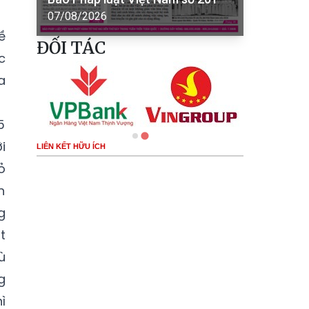
07/08/2026
ề
ĐỐI TÁC
c
a
5
i
LIÊN KẾT HỮU ÍCH
ỏ
n
g
t
ù
g
ì