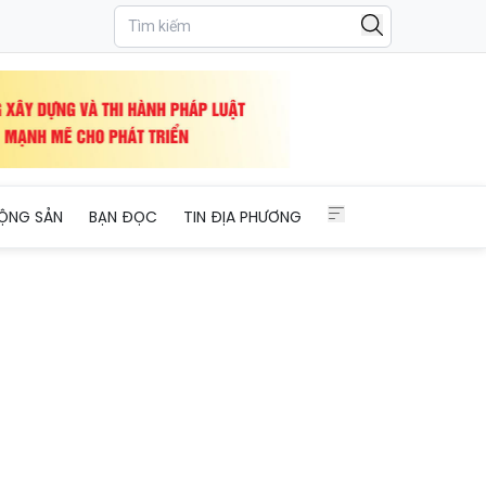
ọng
ỘNG SẢN
BẠN ĐỌC
TIN ĐỊA PHƯƠNG