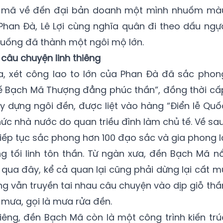
h mã về đến đại bản doanh một mình nhuốm mà
han Đà, Lê Lợi cùng nghĩa quân đi theo dấu ngự
 xuống đã thành một ngôi mộ lớn.
 câu chuyện linh thiêng
ua, xét công lao to lớn của Phan Đà đã sắc phon
đế Bạch Mã Thượng đẳng phúc thần”, đồng thời cấ
ây dựng ngôi đền, được liệt vào hàng “Điển lễ Quố
 thức nhà nước do quan triều đình làm chủ tế. Về sau
tiếp tục sắc phong hơn 100 đạo sắc và gia phong l
tối linh tôn thần. Từ ngàn xưa, đền Bạch Mã nổ
xe qua đây, kể cả quan lại cũng phải dừng lại cất m
àng vẫn truyền tai nhau câu chuyện vào dịp giỗ thầ
ó mưa, gọi là mưa rửa đền.
hiêng, đền Bạch Mã còn là một công trình kiến trú