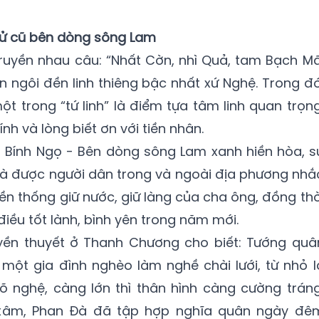
ử cũ bên dòng sông Lam
ruyền nhau câu: “Nhất Cờn, nhì Quả, tam Bạch Mã
n ngôi đền linh thiêng bậc nhất xứ Nghệ. Trong đó
 trong “tứ linh” là điểm tựa tâm linh quan trọng
kính và lòng biết ơn với tiền nhân.
Bính Ngọ - Bên dòng sông Lam xanh hiền hòa, s
Đà được người dân trong và ngoài địa phương nhắ
ền thống giữ nước, giữ làng của cha ông, đồng thờ
iều tốt lành, bình yên trong năm mới.
yền thuyết ở Thanh Chương cho biết: Tướng quâ
một gia đình nghèo làm nghề chài lưới, từ nhỏ l
õ nghệ, càng lớn thì thân hình càng cường tráng
 xâm, Phan Đà đã tập hợp nghĩa quân ngày đê