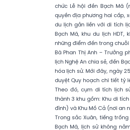
chức Lễ hội đền Bạch Mã (n
quyền địa phương hai cấp, x
du lịch gắn liền với di tíc
Bạch Mã, khu du lịch HDT, 
những điểm đến trong chuỗi du 
Bà Phan Thị Anh – Trưởng p
lịch Nghệ An chia sẻ, đền Bạc
hóa lịch sử. Mới đây, ngày 
duyệt Quy hoạch chi tiết tỷ 
Theo đó, cụm di tích lịch
thành 3 khu gồm: Khu di tích
đình) và Khu Mồ Cả (nơi an 
Trong sắc Xuân, tiếng trống
Bạch Mã, lịch sử không nằm