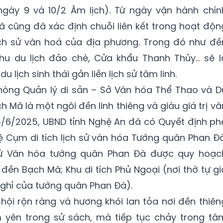
gày 9 và 10/2 Âm lịch). Từ ngày vận hành chín
ã cũng đã xác định chuỗi liên kết trong hoạt độn
h lịch sử văn hoá của địa phương. Trong đó như đề
khu du lịch đảo chè, Cửa khẩu Thanh Thủy… sẽ l
lịch sinh thái gắn liền lịch sử tâm linh.
hòng Quản lý di sản – Sở Văn hóa Thể Thao và D
h Mã là một ngôi đền linh thiêng và giàu giá trị vă
25/6/2025, UBND tỉnh Nghệ An đã có Quyết định ph
lệ Cụm di tích lịch sử văn hóa Tướng quân Phan Đà
 sử Văn hóa tướng quân Phan Đà được quy hoạc
 đền Bạch Mã; Khu di tích Phủ Ngoại (nơi thờ tự gi
nghỉ của tướng quân Phan Đà).
 hội rộn ràng và hương khói lan tỏa nơi đền thiên
 yên trong sử sách, mà tiếp tục chảy trong tâ