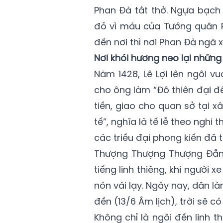
Phan Đà tắt thở. Ngựa bạc
đỏ vì máu của Tướng quân P
đến nơi thì nơi Phan Đà ngã
Nơi khói hương neo lại những
Năm 1428, Lê Lợi lên ngôi v
cho ông làm “Đô thiên đại 
tiền, giao cho quan sở tại x
tế”, nghĩa là tế lễ theo nghi
các triều đại phong kiến đã 
Thượng Thượng Thượng Đẳng 
tiếng linh thiêng, khi người 
nón vái lạy. Ngày nay, dân l
đền (13/6 Âm lịch), trời sẽ c
Không chỉ là ngôi đền linh t