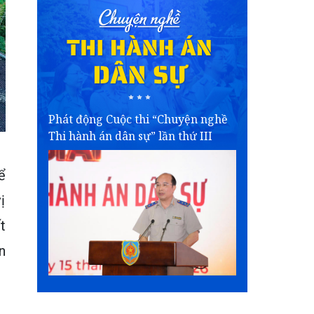
Phát động Cuộc thi “Chuyện nghề
Thi hành án dân sự” lần thứ III
ể
ị
t
n