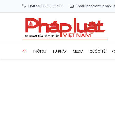
Hotline: 0869 359 588
Email: baodientuphapl
Trang chủ Đền Bạch Mã – D
THỜI SỰ
TƯ PHÁP
MEDIA
QUỐC TẾ
P