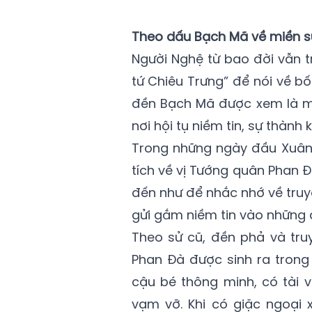
Theo dấu Bạch Mã về miền s
Người Nghệ từ bao đời vẫn t
tứ Chiêu Trưng” để nói về bố
đền Bạch Mã được xem là một
nơi hội tụ niềm tin, sự thành 
Trong những ngày đầu Xuân 
tích về vị Tướng quân Phan 
đến như để nhắc nhớ về truy
gửi gắm niềm tin vào những đ
Theo sử cũ, đền phả và tru
Phan Đà được sinh ra trong 
cậu bé thông minh, có tài v
vạm vỡ. Khi có giặc ngoại