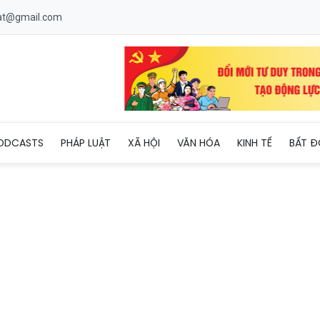
uat@gmail.com
ấu vó ngựa trắng từ mạch nguồn Lam Giang đến mùa Xuân khát v
ODCASTS
PHÁP LUẬT
XÃ HỘI
VĂN HÓA
KINH TẾ
BẤT Đ