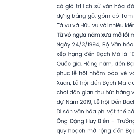
có giá trị lịch sử văn hóa đ
dựng bằng gỗ, gồm có Tam Q
Tả vu và Hữu vu với nhiều kiế
Từ vó ngựa năm xưa mở lối 
Ngày 24/3/1994, Bộ Văn hóa 
xếp hạng đền Bạch Mã là “Di
Quốc gia. Hàng năm, đền Bạc
phục lễ hội nhằm bảo vệ và 
Xuân, Lễ hội đền Bạch Mã đư
chơi dân gian thu hút hàng 
dự. Năm 2019, Lễ hội Đền B
Di sản văn hóa phi vật thể c
Ông Đặng Huy Biền – Trưởng
quy hoạch mở rộng đền Bạc