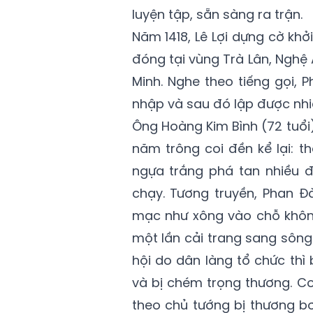
luyện tập, sẵn sàng ra trận.
Năm 1418, Lê Lợi dựng cờ kh
đóng tại vùng Trà Lân, Nghệ
Minh. Nghe theo tiếng gọi,
nhập và sau đó lập được nhi
Ông Hoàng Kim Bình (72 tuổi
năm trông coi đền kể lại: t
ngựa trắng phá tan nhiều đ
chạy. Tương truyền, Phan Đ
mạc như xông vào chỗ không
một lần cải trang sang sông
hội do dân làng tổ chức thì 
và bị chém trọng thương. 
theo chủ tướng bị thương bơ