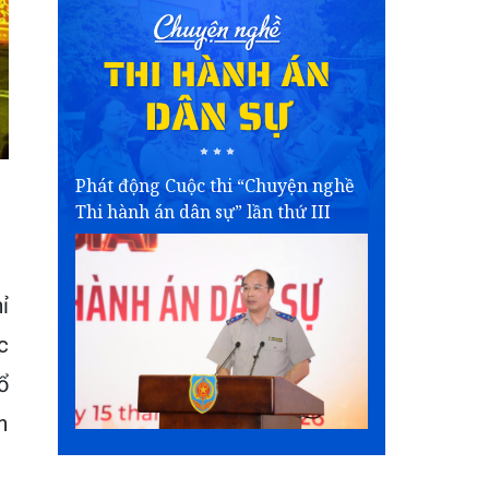
Phát động Cuộc thi “Chuyện nghề
Thi hành án dân sự” lần thứ III
ỉ
c
ổ
n