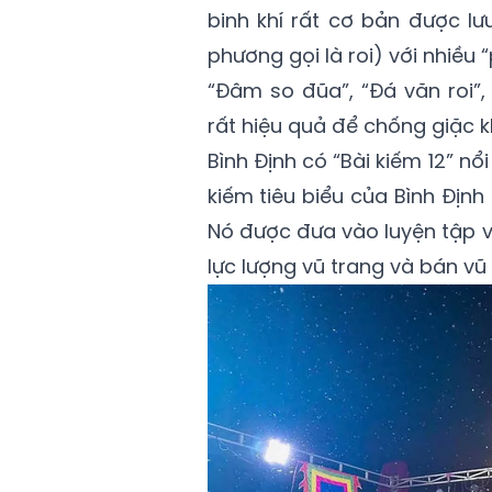
binh khí rất cơ bản được lư
phương gọi là roi) với nhiều 
“Đâm so đũa”, “Đá văn roi”, 
rất hiệu quả để chống giặc kh
Bình Định có “Bài kiếm 12” nổ
kiếm tiêu biểu của Bình Địn
Nó được đưa vào luyện tập v
lực lượng vũ trang và bán vũ