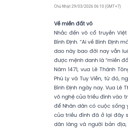
Chủ Nhật 29/03/2026 06:10 (GMT+7)
Về miền đất võ
Nhắc đến võ cổ truyền Việt
Bình Định. “Ai về Bình Định m
dao này bao đời nay vẫn lu
được mệnh danh là “miền đất 
Năm 1471, vua Lê Thánh Tô
Phù Ly và Tuy Viễn, từ đó, n
Bình Định ngày nay. Vua Lê 
võ nghệ của triều đình vào t
để Nhân dân có cuộc sống y
của triều đình đã ở lại đây
dân làng và người bản địa,