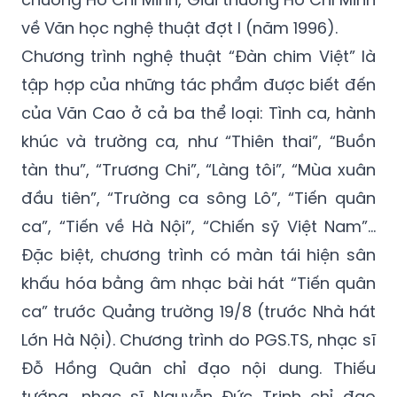
tặng Huân chương Kháng chiến hạng Nhất,
Huân chương Độc lập hạng Nhất, Huân
chương Hồ Chí Minh, Giải thưởng Hồ Chí Minh
về Văn học nghệ thuật đợt I (năm 1996).
Chương trình nghệ thuật “Đàn chim Việt” là
tập hợp của những tác phẩm được biết đến
của Văn Cao ở cả ba thể loại: Tình ca, hành
khúc và trường ca, như “Thiên thai”, “Buồn
tàn thu”, “Trương Chi”, “Làng tôi”, “Mùa xuân
đầu tiên”, “Trường ca sông Lô”, “Tiến quân
ca”, “Tiến về Hà Nội”, “Chiến sỹ Việt Nam”…
Đặc biệt, chương trình có màn tái hiện sân
khấu hóa bằng âm nhạc bài hát “Tiến quân
ca” trước Quảng trường 19/8 (trước Nhà hát