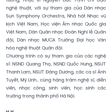
Lớn Hà Nội). Chương trình do PGS.TS, nhạc sĩ
Đỗ Hồng Quân chỉ đạo nội dung. Thiếu
tướng, nhạc sĩ Nguyễn Đức Trịnh chỉ đạo
nghệ thuật, với sự tham gia của Dàn nhạc
Sun Symphony Orchestra, Nhà hát Nhạc vũ
kịch Việt Nam, Học viện Âm nhạc Quốc gia
Việt Nam, Dàn Quân nhạc Đoàn Nghi lễ Quân
đội, Dàn nhạc MUCA Trường Đại học Văn
hóa nghệ thuật Quân đội.
Chương trình có sự tham gia của các nghệ
sĩ: NSND Quang Thọ, NSND Quốc Hưng, NSƯT
Thanh Lam, NSƯT Đăng Dương, các ca sĩ Ánh
Tuyết, Mỹ Linh... cùng hàng trăm nghệ sĩ, diễn
viên, nhạc công, sinh viên, học sinh các