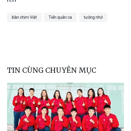
trường trong thành phố Hà Nội.
H.H
Đàn chim Việt
Tiến quân ca
tưởng nhớ
TIN CÙNG CHUYÊN MỤC