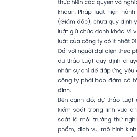
thực hiện các quyền và nghĩ
khoán. Pháp luật hiện hành
(Giám đốc), chưa quy định y
luật giữ chức danh khác. Vì
luật của công ty có ít nhất 
Đối với người đại diện theo p
dự thảo Luật quy định chuy
nhân sự chỉ để đáp ứng yêu c
công ty phải bảo đảm có tố
định.
Bên cạnh đó, dự thảo Luật
kiểm soát trong lĩnh vực c
soát là môi trường thử ngh
phẩm, dịch vụ, mô hình kinh