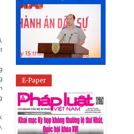
,
t
g
g
E-Paper
n
g
;
,