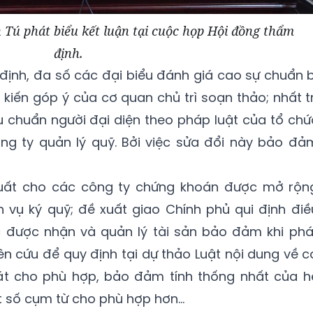
ú phát biểu kết luận tại cuộc họp Hội đồng thẩm
định.
 định, đa số các đại biểu đánh giá cao sự chuẩn b
 ý kiến góp ý của cơ quan chủ trì soạn thảo; nhất tr
êu chuẩn người đại diện theo pháp luật của tổ chứ
ng ty quản lý quỹ. Bởi việc sửa đổi này bảo đả
xuất cho các công ty chứng khoán được mở rộn
 vụ ký quỹ; đề xuất giao Chính phủ qui định điề
ức được nhận và quản lý tài sản bảo đảm khi phá
iên cứu để quy định tại dự thảo Luật nội dung về c
át cho phù hợp, bảo đảm tính thống nhất của h
t số cụm từ cho phù hợp hơn…