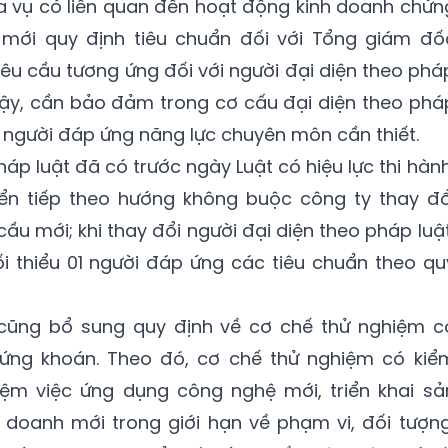
a vụ có liên quan đến hoạt động kinh doanh chứn
 mới quy định tiêu chuẩn đối với Tổng giám đố
êu cầu tương ứng đối với người đại diện theo phá
 vậy, cần bảo đảm trong cơ cấu đại diện theo phá
01 người đáp ứng năng lực chuyên môn cần thiết.
háp luật đã có trước ngày Luật có hiệu lực thi hành
ển tiếp theo hướng không buộc công ty thay đổ
ầu mới; khi thay đổi người đại diện theo pháp luật
i thiểu 01 người đáp ứng các tiêu chuẩn theo qu
 cũng bổ sung quy định về cơ chế thử nghiệm c
hứng khoán. Theo đó, cơ chế thử nghiệm có kiể
iệm việc ứng dụng công nghệ mới, triển khai sả
 doanh mới trong giới hạn về phạm vi, đối tượng