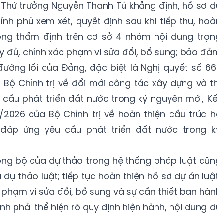
, Thứ trưởng Nguyễn Thanh Tú khẳng định, hồ sơ d
hính phủ xem xét, quyết định sau khi tiếp thu, hoà
đồng thẩm định trên cơ sở 4 nhóm nội dung trọn
ầy đủ, chính xác phạm vi sửa đổi, bổ sung; bảo đả
đường lối của Đảng, đặc biệt là Nghị quyết số 66
ộ Chính trị về đổi mới công tác xây dựng và th
cầu phát triển đất nước trong kỷ nguyên mới, Kế
/2026 của Bộ Chính trị về hoàn thiện cấu trúc h
đáp ứng yêu cầu phát triển đất nước trong k
ồng bộ của dự thảo trong hệ thống pháp luật cũn
dự thảo luật; tiếp tục hoàn thiện hồ sơ dự án luật
õ phạm vi sửa đổi, bổ sung và sự cần thiết ban hàn
nh phải thể hiện rõ quy định hiện hành, nội dung d