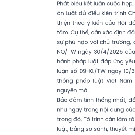
Phát biểu kết luận cuộc họp
án Luật đủ điều kiện trình C
thiện theo ý kiến của Hội 
tâm. Cụ thể, cần xác định đ
sự phù hợp với chủ trương, 
NQ/TW ngày 30/4/2025 của B
hành pháp luật đáp ứng yêu 
luận số 09-KL/TW ngày 10/3
thống pháp luật Việt Nam 
nguyên mới.
Bảo đảm tính thống nhất, đ
như ngay trong nội dung của 
trong đó, Tờ trình cần làm r
luật, bảng so sánh, thuyết mi