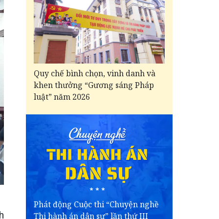
Quy chế bình chọn, vinh danh và
khen thưởng “Gương sáng Pháp
luật” năm 2026
Phát động Cuộc thi “Chuyện nghề
h
Thi hành án dân sự” lần thứ III