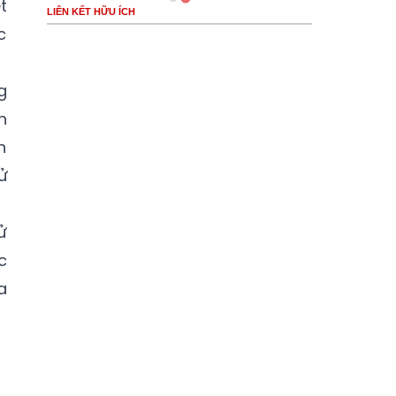
t
LIÊN KẾT HỮU ÍCH
c
g
h
h
ử
ử
c
a