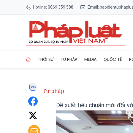
Hotline: 0869 359 588
Email: baodientuphapl
Trang chủ Đề xuất tiêu chuẩ
THỜI SỰ
TƯ PHÁP
MEDIA
QUỐC TẾ
P
Tư pháp
Đề xuất tiêu chuẩn mới đối vớ