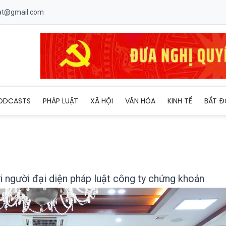
uat@gmail.com
n mới đối với người đại diện pháp luật công ty chứng khoán
ODCASTS
PHÁP LUẬT
XÃ HỘI
VĂN HÓA
KINH TẾ
BẤT Đ
i người đại diện pháp luật công ty chứng khoán