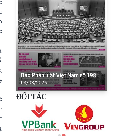
g
c
p
p
,
i
,
Báo Pháp luật Việt Nam số 198
y
04/08/2026
ĐỐI TÁC
ó
m
n
,