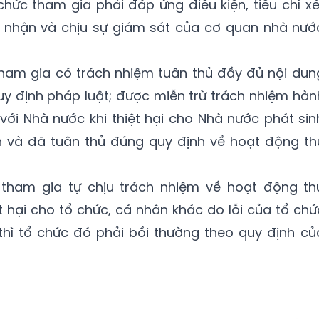
chức tham gia phải đáp ứng điều kiện, tiêu chí xé
 nhận và chịu sự giám sát của cơ quan nhà nướ
tham gia có trách nhiệm tuân thủ đầy đủ nội dun
y định pháp luật; được miễn trừ trách nhiệm hàn
 với Nhà nước khi thiệt hại cho Nhà nước phát sin
 và đã tuân thủ đúng quy định về hoạt động th
 tham gia tự chịu trách nhiệm về hoạt động th
t hại cho tổ chức, cá nhân khác do lỗi của tổ chứ
hì tổ chức đó phải bồi thường theo quy định củ