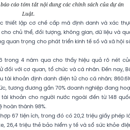
báo cáo tóm tắt nội dung các chính sách của dự án
Luật.
ệc thiết lập cơ chế cấp mã định danh và xác thự
 cho chủ thể, đối tượng, không gian, dữ liệu và qu
ng quan trọng cho phát triển kinh tế số và xã hội s
 06 trong 4 năm qua cho thấy hiệu quả rõ nét củ
ử đối với cơ quan, tổ chức và cá nhân. Đến nay, B
u tài khoản định danh điện tử cho cá nhân; 860.61
chức, tương đương gần 70% doanh nghiệp đang hoạ
 tài khoản cho người nước ngoài đến từ 148 quố
lệ hoàn thành 98%.
ợp 67 tiện ích, trong đó có 20,2 triệu giấy phép lá
 xe, 26,4 triệu thẻ bảo hiểm y tế và sổ sức khỏe điệ