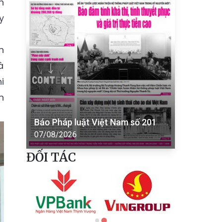
h
y
h
à
i
n
Báo Pháp luật Việt Nam số 201
07/08/2026
ĐỐI TÁC