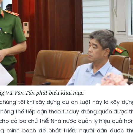
g Vũ Văn Tấn phát biểu khai mạc.
húng tôi khi xây dựng dự án Luật này là xây dựn
 không thể tiếp cận theo tư duy không quản được th
ị cho cả ba chủ thể: Nhà nước quản lý hiệu quả hơn
g minh bạch để phát triển; người dân được th