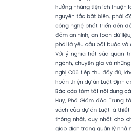
hưởng những tiện ích thuận l
nguyên tắc bất biến, phải đ
công nghệ phát triển đến đâ
đảm an ninh, an toàn dữ liệu
phải là yêu cầu bắt buộc và
Với ý nghĩa hết sức quan t
ngành, chuyên gia và những 
nghị C06 tiếp thu đầy đủ, k
hoàn thiện dự án Luật Định d
Báo cáo tóm tắt nội dung cá
Huy, Phó Giám đốc Trung tâ
sách của dự án Luật là thiế
thống nhất, duy nhất cho ch
giao dịch trong quản lý nhà n