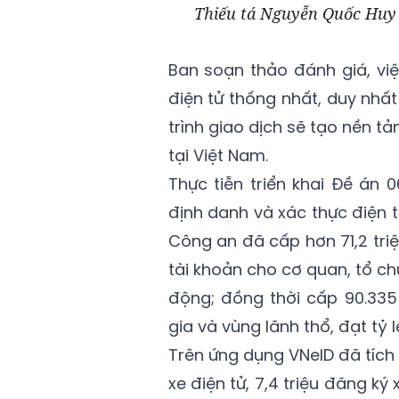
Thiếu tá Nguyễn Quốc Huy 
Ban soạn thảo đánh giá, vi
điện tử thống nhất, duy nhất
trình giao dịch sẽ tạo nền tả
tại Việt Nam.
Thực tiễn triển khai Đề án
định danh và xác thực điện t
Công an đã cấp hơn 71,2 triệ
tài khoản cho cơ quan, tổ 
động; đồng thời cấp 90.335
gia và vùng lãnh thổ, đạt tỷ 
Trên ứng dụng VNeID đã tích h
xe điện tử, 7,4 triệu đăng ký