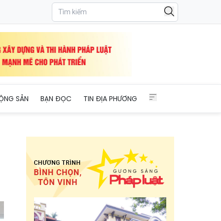
 cho chủ thể, đối tượng
ỘNG SẢN
BẠN ĐỌC
TIN ĐỊA PHƯƠNG