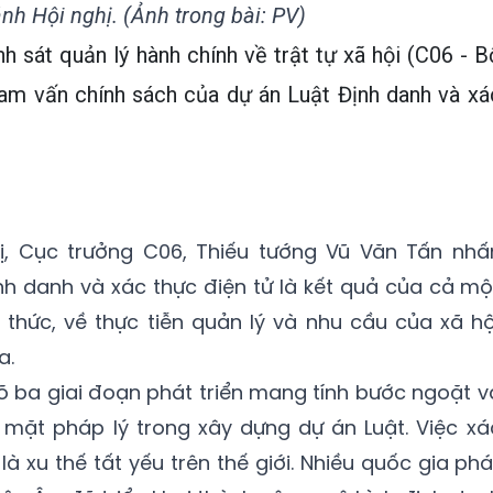
h Hội nghị. (Ảnh trong bài: PV)
 sát quản lý hành chính về trật tự xã hội (C06 - B
ham vấn chính sách của dự án Luật Định danh và xá
ị, Cục trưởng C06, Thiếu tướng Vũ Văn Tấn nhấ
nh danh và xác thực điện tử là kết quả của cả mộ
n thức, về thực tiễn quản lý và nhu cầu của xã hộ
a.
rõ ba giai đoạn phát triển mang tính bước ngoặt v
 mặt pháp lý trong xây dựng dự án Luật. Việc xá
à xu thế tất yếu trên thế giới. Nhiều quốc gia phá