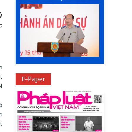
ộ
c
n
t
E-Paper
i
à
c
t