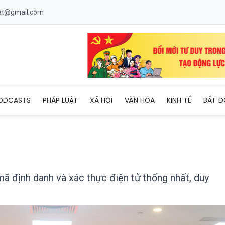
uat@gmail.com
cơ chế cấp mã định danh và xác thực điện tử thống nhất, duy nhất
ODCASTS
PHÁP LUẬT
XÃ HỘI
VĂN HÓA
KINH TẾ
BẤT Đ
mã định danh và xác thực điện tử thống nhất, duy