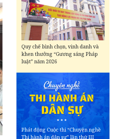
Quy chế bình chọn, vinh danh và
khen thưởng “Gương sáng Pháp
luật” năm 2026
Phát động Cuộc thi “Chuyện nghề
Thi hành án dân sự” lần thứ III