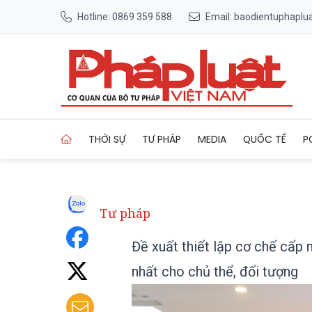
Hotline: 0869 359 588
Email: baodientuphapl
Trang chủ Đề xuất thiết lập 
THỜI SỰ
TƯ PHÁP
MEDIA
QUỐC TẾ
P
Tư pháp
Đề xuất thiết lập cơ chế cấp 
nhất cho chủ thể, đối tượng