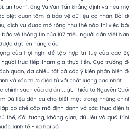
ợi, an toàn”, ông Vũ Văn Tấn khẳng định và nêu mộ
ặc biệt quan tâm là bảo vệ dữ liệu cá nhân. Bởi d
u, dịch vụ được mở rộng như thế nào thì việc bả
, bảo vệ thông tin của 107 triệu người dân Việt Na
 được đặt lên hàng đầu.
rọng của Hội nghị để tập hợp trí tuệ của các Bộ
người trực tiếp tham gia thực tiễn, Cục trưởng đ
hách quan, đa chiều tất cả các ý kiến phản biện đ
anh và xác thực điện tử với chất lượng cao nhất.
c chính sách của dự án Luật, Thiếu tá Nguyễn Quố
m Dữ liệu dân cư cho biết một trong những chín
t lập cơ chế cấp mã định danh và xác thực điện t
ủ thể, đối tượng, không gian, dữ liệu và quá trìn
ước, kinh tế - xã hội số