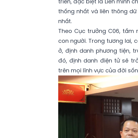
triển, đặc biệt là Liên minh 
thống nhất và liên thông dữ
nhất.
Theo Cục trưởng C06, tầm n
con người. Trong tương lai, 
ở, định danh phương tiện, t
đó, định danh điện tử sẽ tr
trên mọi lĩnh vực của đời sống