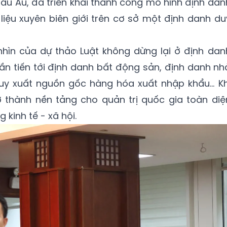
châu Âu, đã triển khai thành công mô hình định dan
 liệu xuyên biên giới trên cơ sở một định danh du
hìn của dự thảo Luật không dừng lại ở định dan
cần tiến tới định danh bất động sản, định danh nh
ruy xuất nguồn gốc hàng hóa xuất nhập khẩu... Kh
ở thành nền tảng cho quản trị quốc gia toàn diệ
 kinh tế - xã hội.