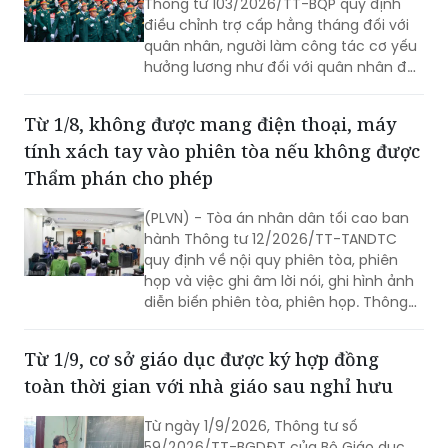
hưởng lương như đối với quân nhân đã
phục viên, xuất ngũ, thôi việc.
Từ 1/8, không được mang điện thoại, máy
tính xách tay vào phiên tòa nếu không được
Thẩm phán cho phép
(PLVN) - Tòa án nhân dân tối cao ban
hành Thông tư 12/2026/TT-TANDTC
quy định về nội quy phiên tòa, phiên
họp và việc ghi âm lời nói, ghi hình ảnh
diễn biến phiên tòa, phiên họp. Thông
tư 12/2026/TT-TANDTC có hiệu lực từ
1/8/2026.
Từ 1/9, cơ sở giáo dục được ký hợp đồng
toàn thời gian với nhà giáo sau nghỉ hưu
Từ ngày 1/9/2026, Thông tư số
59/2026/TT-BGDĐT của Bộ Giáo dục
và Đào tạo chính thức có hiệu lực, bổ
sung cơ chế cho phép các cơ sở giáo