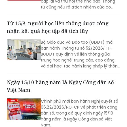
hồ sơ.
Từ 15/8, người học liên thông được công
nhận kết quả học tập đã tích lũy
Bộ Giáo dục và Đào tạo (GDĐT) mới
ban hành Thông tư số 52/2026/TT-
BGDĐT quy định về liên thông giữa
trung học nghề, trung cấp, cao đẳng
và đại học, tạo hành lang pháp lý thống
nhất cho đào tạo liên thông trong hệ
thống giáo dục quốc dân. Điểm mới
Ngày 15/10 hằng năm là Ngày Công dân số
đáng chú ý là người học được công
Việt Nam
nhận kết quả học tập đã tích lũy, không
phải học lại các nội dung đã được công
Chính phủ mới ban hành Nghị quyết số
nhận nếu đáp ứng chuẩn đầu ra tương
66.22/2026/NQ-CP về phát triển công
đương.
dân số, trong đó quy định ngày 15/10
hằng năm là Ngày Công dân số Việt
Nam.