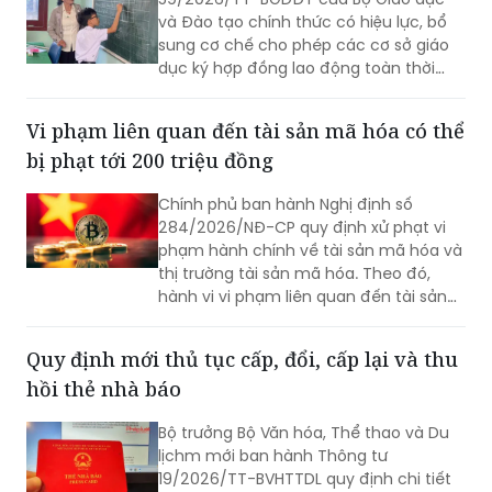
dục ký hợp đồng lao động toàn thời
gian với nhà giáo sau khi nghỉ hưu nếu
đáp ứng đủ điều kiện.
Vi phạm liên quan đến tài sản mã hóa có thể
bị phạt tới 200 triệu đồng
Chính phủ ban hành Nghị định số
284/2026/NĐ-CP quy định xử phạt vi
phạm hành chính về tài sản mã hóa và
thị trường tài sản mã hóa. Theo đó,
hành vi vi phạm liên quan đến tài sản
mã hóa bị phạt tối đa 200 triệu đồng
đối với tổ chức, 100 triệu đồng đối với
Quy định mới thủ tục cấp, đổi, cấp lại và thu
cá nhân.
hồi thẻ nhà báo
Bộ trưởng Bộ Văn hóa, Thể thao và Du
lịchm mới ban hành Thông tư
19/2026/TT-BVHTTDL quy định chi tiết
hồ sơ, thủ tục cấp, đổi, cấp lại và thu
hồi thẻ nhà báo, thẩm quyền tổ chức,
chương trình và yêu cầu của lớp bồi