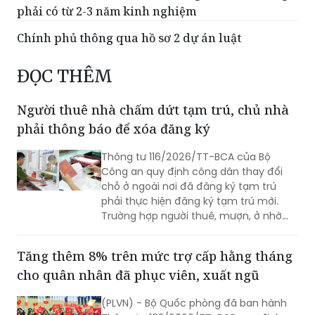
Chính phủ thông qua hồ sơ 2 dự án luật
ĐỌC THÊM
Người thuê nhà chấm dứt tạm trú, chủ nhà
phải thông báo để xóa đăng ký
Thông tư 116/2026/TT-BCA của Bộ
Công an quy định công dân thay đổi
chỗ ở ngoài nơi đã đăng ký tạm trú
phải thực hiện đăng ký tạm trú mới.
Trường hợp người thuê, mượn, ở nhờ
chấm dứt việc cư trú, người cho thuê,
cho mượn, cho ở nhờ có trách nhiệm
Tăng thêm 8% trên mức trợ cấp hằng tháng
thông báo cho cơ quan đăng ký cư trú.
cho quân nhân đã phục viên, xuất ngũ
(PLVN) - Bộ Quốc phòng đã ban hành
Thông tư 103/2026/TT-BQP quy định
điều chỉnh trợ cấp hằng tháng đối với
quân nhân, người làm công tác cơ yếu