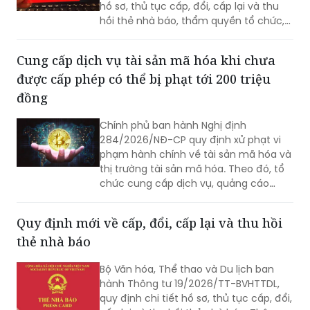
dưỡng nghiệp vụ báo chí, đạo đức nghề
Cung cấp dịch vụ tài sản mã hóa khi chưa
nghiệp.
được cấp phép có thể bị phạt tới 200 triệu
đồng
Chính phủ ban hành Nghị định
284/2026/NĐ-CP quy định xử phạt vi
phạm hành chính về tài sản mã hóa và
thị trường tài sản mã hóa. Theo đó, tổ
chức cung cấp dịch vụ, quảng cáo
hoặc tiếp thị liên quan đến tài sản mã
hóa khi chưa được cấp phép có thể bị
Quy định mới về cấp, đổi, cấp lại và thu hồi
phạt từ 180 đến 200 triệu đồng.
thẻ nhà báo
Bộ Văn hóa, Thể thao và Du lịch ban
hành Thông tư 19/2026/TT-BVHTTDL,
quy định chi tiết hồ sơ, thủ tục cấp, đổi,
cấp lại và thu hồi thẻ nhà báo. Thông
tư cũng nêu rõ trách nhiệm của cơ
quan đề nghị cấp thẻ và người kê khai