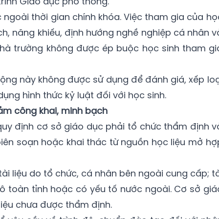
rình Giáo dục phổ thông.
ngoài thời gian chính khóa. Việc tham gia của họ
ích, năng khiếu, định hướng nghề nghiệp cá nhân v
 Nhà trường không được ép buộc học sinh tham gi
ộng này không được sử dụng để đánh giá, xếp loạ
dụng hình thức kỷ luật đối với học sinh.
đảm công khai, minh bạch
o quy định cơ sở giáo dục phải tổ chức thẩm định v
ự biên soạn hoặc khai thác từ nguồn học liệu mở hợ
ài liệu do tổ chức, cá nhân bên ngoài cung cấp; tà
mô toàn tỉnh hoặc có yếu tố nước ngoài. Cơ sở giá
liệu chưa được thẩm định.