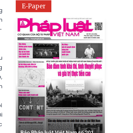
E-Paper
g
n
-
u
g
,
n
i
i
c
Báo Pháp luật Việt Nam số 201