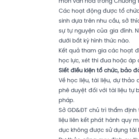
môn văn hóa trong Chương t
Các hoạt động được tổ chức 
sinh dựa trên nhu cầu, sở th
sự tự nguyện của gia đình.
dưới bất kỳ hình thức nào.
Kết quả tham gia các hoạt đ
học lực, xét thi đua hoặc áp 
Siết điều kiện tổ chức, bảo 
Về học liệu, tài liệu, dự thả
phê duyệt đối với tài liệu t
pháp.
Sở GD&ĐT chủ trì thẩm định t
liệu liên kết phát hành quy 
dục không được sử dụng tài 