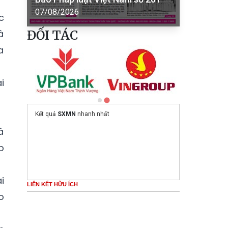
07/08/2026
c
à
ĐỐI TÁC
a
i
Kết quả
SXMN
nhanh nhất
à
p
i
LIÊN KẾT HỮU ÍCH
o