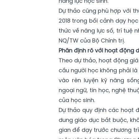
năng lực học sinh.
Dự thảo cũng phù hợp với th
2018 trong bối cảnh dạy học
thức về năng lực số, trí tuệ 
NQ/TW của Bộ Chính trị.
Phân định rõ với hoạt động 
Theo dự thảo, hoạt động gi
cầu người học không phải là
vào rèn luyện kỹ năng sống
ngoại ngữ, tin học, nghệ thu
của học sinh.
Dự thảo quy định các hoạt đ
dung giáo dục bắt buộc, khô
gian để dạy trước chương trìn