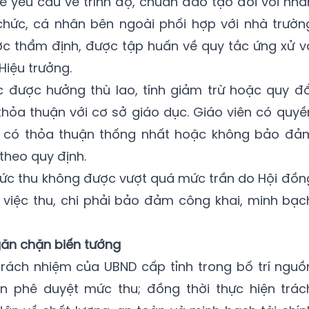
ể yêu cầu về trình độ, chuẩn đào tạo đối với nhâ
chức, cá nhân bên ngoài phối hợp với nhà trườn
ợc thẩm định, được tập huấn về quy tắc ứng xử v
Hiệu trưởng.
c được hưởng thù lao, tính giảm trừ hoặc quy đổ
thỏa thuận với cơ sở giáo dục. Giáo viên có quyề
g có thỏa thuận thống nhất hoặc không bảo đả
theo quy định.
 mức thu không được vượt quá mức trần do Hội đồn
 việc thu, chi phải bảo đảm công khai, minh bạc
găn chặn biến tướng
trách nhiệm của UBND cấp tỉnh trong bố trí nguồ
ân phê duyệt mức thu; đồng thời thực hiện trác