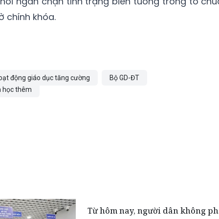
thời ngăn chặn tình trạng biến tướng trong tổ chứ
ờ chính khóa.
oạt động giáo dục tăng cường
Bộ GD-ĐT
 học thêm
Từ hôm nay, người dân không ph