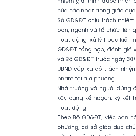
nhiệm giải trình trước nhân
của các hoạt động giáo dục 
Sở GD&ĐT chịu trách nhiệm q
ban, ngành và tổ chức liên q
hoạt động; xử lý hoặc kiến 
GD&ĐT tổng hợp, đánh giá v
và Bộ GD&ĐT trước ngày 30/
UBND cấp xã có trách nhiệm
phạm tại địa phương.
Nhà trường và người đứng đ
xây dựng kế hoạch, ký kết 
hoạt động.
Theo Bộ GD&ĐT, việc ban hà
phương, cơ sở giáo dục chủ