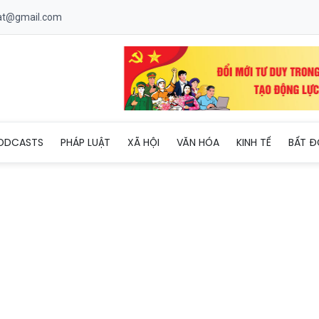
uat@gmail.com
 hoạt động giáo dục tăng cường, không để biến tướng thành dạy 
ODCASTS
PHÁP LUẬT
XÃ HỘI
VĂN HÓA
KINH TẾ
BẤT Đ