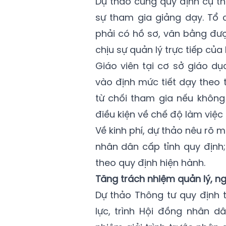
Dự thảo cũng quy định cụ th
sự tham gia giảng dạy. Tổ 
phải có hồ sơ, văn bằng đư
chịu sự quản lý trực tiếp của 
Giáo viên tại cơ sở giáo dụ
vào định mức tiết dạy theo 
từ chối tham gia nếu khôn
điều kiện về chế độ làm việc 
Về kinh phí, dự thảo nêu rõ
nhân dân cấp tỉnh quy định;
theo quy định hiện hành.
Tăng trách nhiệm quản lý, n
Dự thảo Thông tư quy định 
lực, trình Hội đồng nhân d