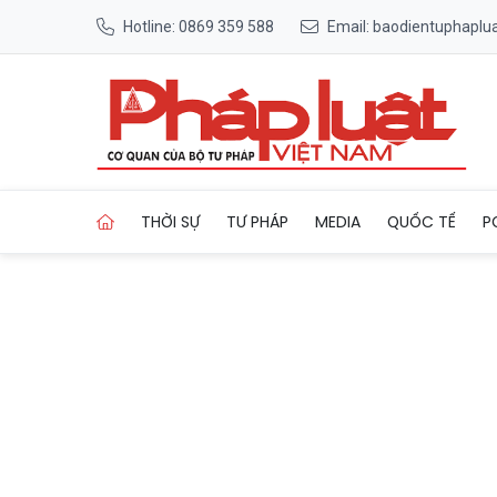
Hotline: 0869 359 588
Email: baodientuphapl
Trang chủ Đề xuất quy định
THỜI SỰ
TƯ PHÁP
MEDIA
QUỐC TẾ
P