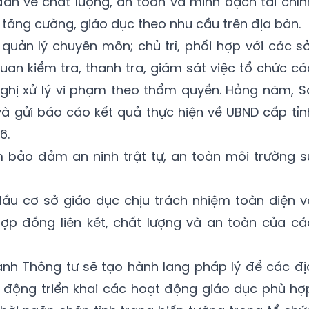
 dân về chất lượng, an toàn và minh bạch tài chín
tăng cường, giáo dục theo nhu cầu trên địa bàn.
uản lý chuyên môn; chủ trì, phối hợp với các sở
uan kiểm tra, thanh tra, giám sát việc tổ chức cá
nghị xử lý vi phạm theo thẩm quyền. Hằng năm, S
à gửi báo cáo kết quả thực hiện về UBND cấp tỉn
6.
 bảo đảm an ninh trật tự, an toàn môi trường s
ầu cơ sở giáo dục chịu trách nhiệm toàn diện v
hợp đồng liên kết, chất lượng và an toàn của cá
nh Thông tư sẽ tạo hành lang pháp lý để các đị
 động triển khai các hoạt động giáo dục phù hợ