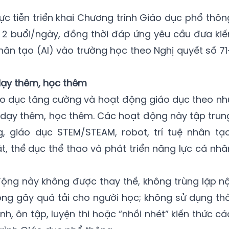
ực tiễn triển khai Chương trình Giáo dục phổ thôn
 2 buổi/ngày, đồng thời đáp ứng yêu cầu đưa kiế
nhân tạo (AI) vào trường học theo Nghị quyết số 71
dạy thêm, học thêm
áo dục tăng cường và hoạt động giáo dục theo nh
 dạy thêm, học thêm. Các hoạt động này tập trun
, giáo dục STEM/STEAM, robot, trí tuệ nhân tạo
ật, thể dục thể thao và phát triển năng lực cá nhâ
ộng này không được thay thế, không trùng lặp nộ
ng gây quá tải cho người học; không sử dụng thờ
h, ôn tập, luyện thi hoặc “nhồi nhét” kiến thức cá