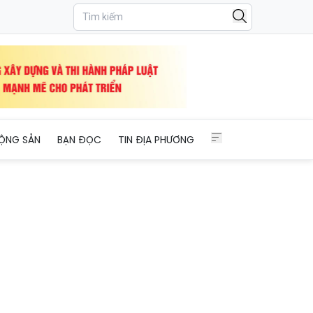
thêm
ỘNG SẢN
BẠN ĐỌC
TIN ĐỊA PHƯƠNG