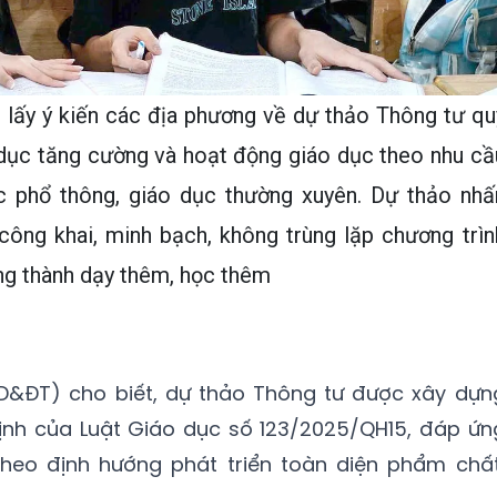
 lấy ý kiến các địa phương về dự thảo Thông tư qu
 dục tăng cường và hoạt động giáo dục theo nhu cầ
c phổ thông, giáo dục thường xuyên. Dự thảo nhấ
công khai, minh bạch, không trùng lặp chương trìn
ng thành dạy thêm, học thêm
D&ĐT) cho biết, dự thảo Thông tư được xây dựn
nh của Luật Giáo dục số 123/2025/QH15, đáp ứn
heo định hướng phát triển toàn diện phẩm chất