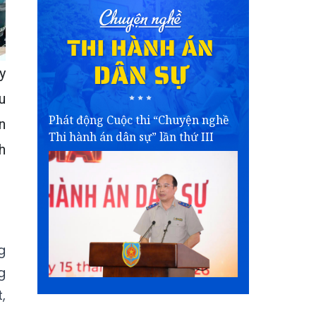
y
u
Phát động Cuộc thi “Chuyện nghề
n
Thi hành án dân sự” lần thứ III
h
g
g
,