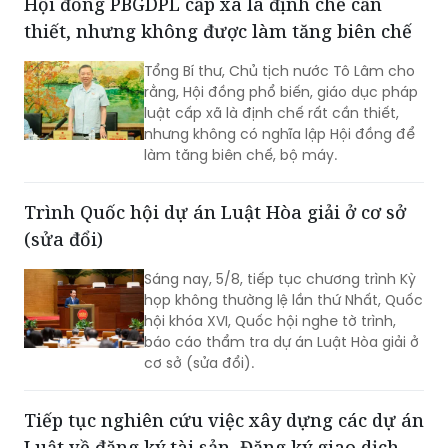
Hội đồng PBGDPL cấp xã là định chế cần
trình Thủ tướng Chính phủ.
thiết, nhưng không được làm tăng biên chế
Tổng Bí thư, Chủ tịch nước Tô Lâm cho
rằng, Hội đồng phổ biến, giáo dục pháp
luật cấp xã là định chế rất cần thiết,
nhưng không có nghĩa lập Hội đồng để
làm tăng biên chế, bộ máy.
Trình Quốc hội dự án Luật Hòa giải ở cơ sở
(sửa đổi)
Sáng nay, 5/8, tiếp tục chương trình Kỳ
họp không thường lệ lần thứ Nhất, Quốc
hội khóa XVI, Quốc hội nghe tờ trình,
báo cáo thẩm tra dự án Luật Hòa giải ở
cơ sở (sửa đổi).
Tiếp tục nghiên cứu việc xây dựng các dự án
Luật về đăng ký tài sản, Đăng ký giao dịch