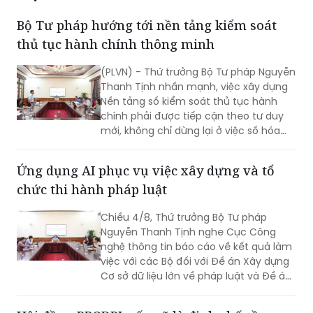
Bộ Tư pháp hướng tới nền tảng kiểm soát
thủ tục hành chính thông minh
(PLVN) - Thứ trưởng Bộ Tư pháp Nguyễn
Thanh Tịnh nhấn mạnh, việc xây dựng
Nền tảng số kiểm soát thủ tục hành
chính phải được tiếp cận theo tư duy
mới, không chỉ dừng lại ở việc số hóa
các quy trình, biểu mẫu hay thay thế
một số thao tác thủ công bằng công
Ứng dụng AI phục vụ việc xây dựng và tổ
nghệ, mà phải hướng tới xây dựng một
chức thi hành pháp luật
nền tảng thực sự thông minh, chủ
động, dựa trên dữ liệu và tạo ra giá trị
Chiều 4/8, Thứ trưởng Bộ Tư pháp
gia tăng cho công tác quản lý nhà
Nguyễn Thanh Tịnh nghe Cục Công
nước.
nghệ thông tin báo cáo về kết quả làm
việc với các Bộ đối với Đề án Xây dựng
Cơ sở dữ liệu lớn về pháp luật và Đề án
Ứng dụng trí tuệ nhân tạo trong xây
dựng và tổ chức thi hành pháp luật