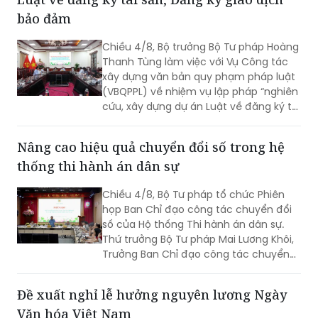
bảo đảm
Chiều 4/8, Bộ trưởng Bộ Tư pháp Hoàng
Thanh Tùng làm việc với Vụ Công tác
xây dựng văn bản quy phạm pháp luật
(VBQPPL) về nhiệm vụ lập pháp “nghiên
cứu, xây dựng dự án Luật về đăng ký tài
sản” và “rà soát, sửa đổi Luật Đăng ký
giao dịch bảo đảm”. Cùng dự có Thứ
Nâng cao hiệu quả chuyển đổi số trong hệ
trưởng Đặng Hoàng Oanh.
thống thi hành án dân sự
Chiều 4/8, Bộ Tư pháp tổ chức Phiên
họp Ban Chỉ đạo công tác chuyển đổi
số của Hộ thống Thi hành án dân sự.
Thứ trưởng Bộ Tư pháp Mai Lương Khôi,
Trưởng Ban Chỉ đạo công tác chuyển
đổi số của Hệ thống Thi hành án dân sự
(Ban Chỉ đạo).
Đề xuất nghỉ lễ hưởng nguyên lương Ngày
Văn hóa Việt Nam