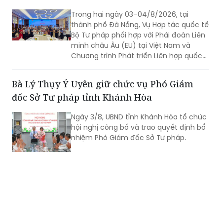
Trong hai ngày 03–04/8/2026, tại
thành phố Đà Nẵng, Vụ Hợp tác quốc tế
Bộ Tư pháp phối hợp với Phái đoàn Liên
minh châu Âu (EU) tại Việt Nam và
Chương trình Phát triển Liên hợp quốc
(UNDP) tại Việt Nam tổ chức Hội thảo
về thực hiện các khuyến nghị của Ủy
Bà Lý Thụy Ý Uyên giữ chức vụ Phó Giám
ban Nhân quyền Liên hợp quốc đối với
đốc Sở Tư pháp tỉnh Khánh Hòa
Báo cáo định kỳ lần thứ tư của Việt
Nam về thực hiện Công ước quốc tế về
Ngày 3/8, UBND tỉnh Khánh Hòa tổ chức
các quyền dân sự và chính trị (ICCPR)
hội nghị công bố và trao quyết định bổ
và Hội nghị tập huấn về thực hiện Công
nhiệm Phó Giám đốc Sở Tư pháp.
ước ICCPR. Đây là chuỗi hoạt động
được triển khai trong khuôn khổ Dự án
“Tăng cường pháp luật và tư pháp tại
Việt Nam giai đoạn II” (EU JULE II), góp
phần nâng cao năng lực của các cơ
quan, tổ chức trong việc thực hiện các
cam kết quốc tế của Việt Nam về
quyền con người.