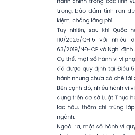
hành chính trong các lĩnh 
trọng, bảo đảm tính răn đe
kiệm, chống lãng phí.
Tuy nhiên, sau khi Quốc h
110/2025/QH15 với nhiều
63/2019/NĐ-CP và Nghị định
Cụ thể, một số hành vi vi phạ
đã được quy định tại Điều 5
hành nhưng chưa có chế tài 
Bên cạnh đó, nhiều hành vi 
dựng trên cơ sở Luật Thực h
lạc hậu, thậm chí trùng lặ
ngành.
Ngoài ra, một số hành vi qu