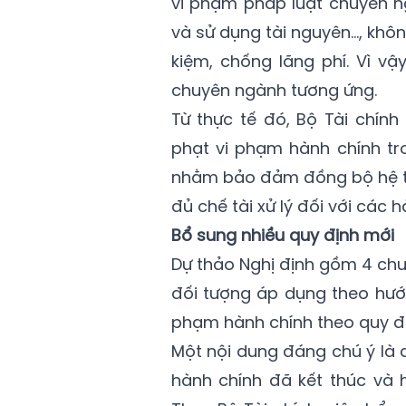
vi phạm pháp luật chuyên ng
và sử dụng tài nguyên…, khôn
kiệm, chống lãng phí. Vì vậ
chuyên ngành tương ứng.
Từ thực tế đó, Bộ Tài chín
phạt vi phạm hành chính tron
nhằm bảo đảm đồng bộ hệ th
đủ chế tài xử lý đối với các 
Bổ sung nhiều quy định mới
Dự thảo Nghị định gồm 4 chươ
đối tượng áp dụng theo hướn
phạm hành chính theo quy đị
Một nội dung đáng chú ý là 
hành chính đã kết thúc và 