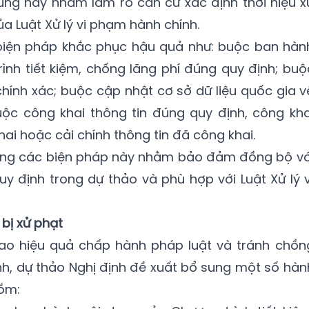
sung này nhằm làm rõ căn cứ xác định thời hiệu x
ủa Luật Xử lý vi phạm hành chính.
biện pháp khắc phục hậu quả như: buộc ban hàn
ình tiết kiệm, chống lãng phí đúng quy định; buộ
chính xác; buộc cập nhật cơ sở dữ liệu quốc gia v
buộc công khai thông tin đúng quy định, công kha
ai hoặc cải chính thông tin đã công khai.
 sung các biện pháp này nhằm bảo đảm đồng bộ vớ
y định trong dự thảo và phù hợp với Luật Xử lý v
bị xử phạt
cao hiệu quả chấp hành pháp luật và tránh chồn
nh, dự thảo Nghị định đề xuất bổ sung một số hàn
gồm: