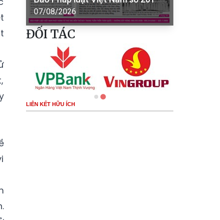
c
07/08/2026
t
ĐỐI TÁC
t
ử
,
y
LIÊN KẾT HỮU ÍCH
ề
i
m
.