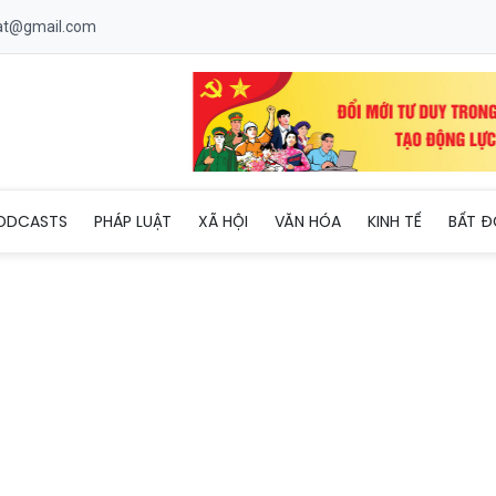
uat@gmail.com
 mới về xử phạt vi phạm tiết kiệm, chống lãng phí
ODCASTS
PHÁP LUẬT
XÃ HỘI
VĂN HÓA
KINH TẾ
BẤT Đ