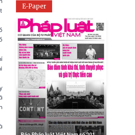
n
E-Paper
t
ố
ố
í
i
y
ã
n
à
Báo Pháp luật Việt Nam số 201