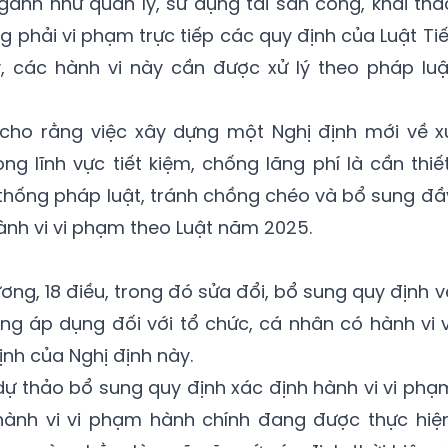
ành như quản lý, sử dụng tài sản công, khai thá
g phải vi phạm trực tiếp các quy định của Luật Tiế
y, các hành vi này cần được xử lý theo pháp luậ
h cho rằng việc xây dựng một Nghị định mới về x
g lĩnh vực tiết kiệm, chống lãng phí là cần thiết
ống pháp luật, tránh chồng chéo và bổ sung đầ
hành vi vi phạm theo Luật năm 2025.
ng, 18 điều, trong đó sửa đổi, bổ sung quy định v
g áp dụng đối với tổ chức, cá nhân có hành vi v
nh của Nghị định này.
dự thảo bổ sung quy định xác định hành vi vi phạ
hành vi vi phạm hành chính đang được thực hiện