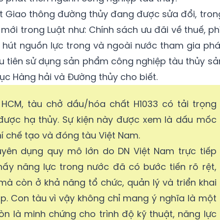
uật Giao thông đường thủy đang được sửa đổi, tron
ới trong Luật như: Chính sách ưu đãi về thuế, phí
 hút nguồn lực trong và ngoài nước tham gia phá
 ưu tiên sử dụng sản phẩm công nghiệp tàu thủy sả
ục Hàng hải và Đường thủy cho biết.
P HCM, tàu chở dầu/hóa chất H1033 có tải trọng
 được hạ thủy. Sự kiện này được xem là dấu mốc
í chế tạo và đóng tàu Việt Nam.
yên dụng quy mô lớn do DN Việt Nam trực tiếp
ấy năng lực trong nước đã có bước tiến rõ rệt,
mà còn ở khả năng tổ chức, quản lý và triển khai
p. Con tàu vì vậy không chỉ mang ý nghĩa là một
còn là minh chứng cho trình độ kỹ thuật, năng lực