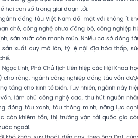
ế hai con số trong giai đoạn tới.
 ngành đóng tàu Việt Nam đối mặt với không ít kh
 hạn chế, công nghệ chưa đồng bộ, công nghiệp h
 định, sản xuất còn manh mún. Nhiều cơ sở đóng tà
sản xuất quy mô lớn, tỷ lệ nội địa hóa thấp, sứ
chế.
gọc Linh, Phó Chủ tịch Liên hiệp các Hội Khoa họ
A) cho rằng, ngành công nghiệp đóng tàu vốn đượ
 hạ tầng cho kinh tế biển. Tuy nhiên, ngành này hiệ
vốn, làm chủ công nghệ cao, thu hút nguồn nhâ
g đóng tàu xanh, tàu thông minh; năng lực cạn
c còn khiêm tốn, thị trường vận tải quốc gia cò
nước ngoài.
ới khó khăn, suy thoái, đến nay, theo ông Đạt, cùn