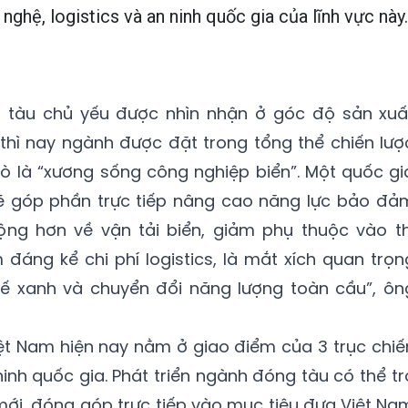
ghệ, logistics và an ninh quốc gia của lĩnh vực này.
 tàu chủ yếu được nhìn nhận ở góc độ sản xuấ
thì nay ngành được đặt trong tổng thể chiến lượ
trò là “xương sống công nghiệp biển”. Một quốc gi
 góp phần trực tiếp nâng cao năng lực bảo đả
ng hơn về vận tải biển, giảm phụ thuộc vào th
 đáng kể chi phí logistics, là mắt xích quan trọn
 tế xanh và chuyển đổi năng lượng toàn cầu”, ôn
iệt Nam hiện nay nằm ở giao điểm của 3 trục chiế
n ninh quốc gia. Phát triển ngành đóng tàu có thể tr
ới, đóng góp trực tiếp vào mục tiêu đưa Việt Na