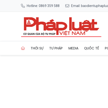
Hotline: 0869 359 588
Email: baodientuphapl
Trang chủ Đề xuất một số chí
THỜI SỰ
TƯ PHÁP
MEDIA
QUỐC TẾ
P