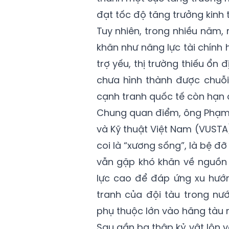
đạt tốc độ tăng trưởng kinh t
Tuy nhiên, trong nhiều năm,
khăn như năng lực tài chính
trợ yếu, thị trường thiếu ổn
chưa hình thành được chuỗi 
cạnh tranh quốc tế còn hạn 
Chung quan điểm, ông Phạm N
và Kỹ thuật Việt Nam (VUST
coi là “xương sống”, là bệ đỡ
vẫn gặp khó khăn về nguồn 
lực cao để đáp ứng xu hướn
tranh của đội tàu trong nướ
phụ thuộc lớn vào hãng tàu 
Sau gần ba thập kỷ vật lộn v