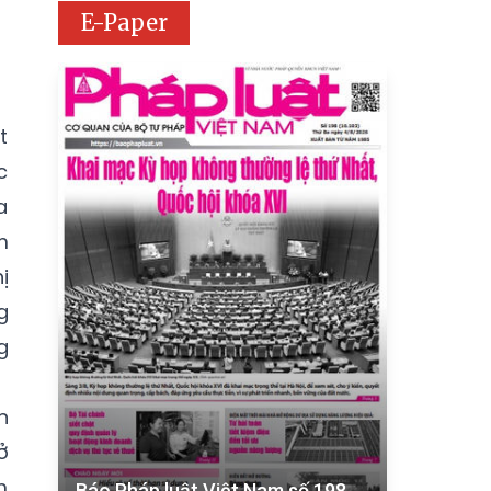
E-Paper
t
c
a
m
ị
g
g
n
ở
m
Báo Pháp luật Việt Nam số 198