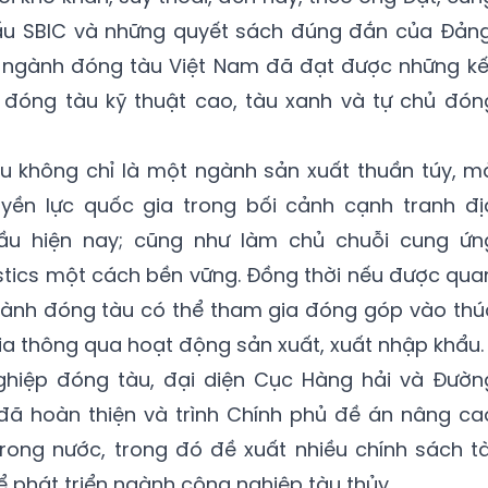
 cấu SBIC và những quyết sách đúng đắn của Đảng
 ngành đóng tàu Việt Nam đã đạt được những kế
đóng tàu kỹ thuật cao, tàu xanh và tự chủ đón
 không chỉ là một ngành sản xuất thuần túy, m
yền lực quốc gia trong bối cảnh cạnh tranh đị
cầu hiện nay; cũng như làm chủ chuỗi cung ứn
gistics một cách bền vững. Đồng thời nếu được qua
ngành đóng tàu có thể tham gia đóng góp vào thú
a thông qua hoạt động sản xuất, xuất nhập khẩu.
hiệp đóng tàu, đại diện Cục Hàng hải và Đườn
 đã hoàn thiện và trình Chính phủ đề án nâng ca
rong nước, trong đó đề xuất nhiều chính sách tà
để phát triển ngành công nghiệp tàu thủy.