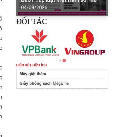
04/08/2026
ó
ĐỐI TÁC
ỗ
u
c
LIÊN KẾT HỮU ÍCH
c
Máy giặt thảm
c
Giày phòng sạch
Megaline
n
n
h
n
g