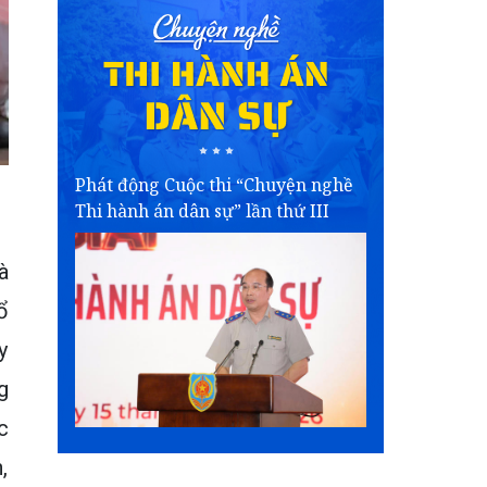
Phát động Cuộc thi “Chuyện nghề
Thi hành án dân sự” lần thứ III
à
ổ
y
g
c
,