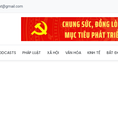
uat@gmail.com
nh sách tài chính phát triển công nghiệp đóng tàu
ODCASTS
PHÁP LUẬT
XÃ HỘI
VĂN HÓA
KINH TẾ
BẤT Đ