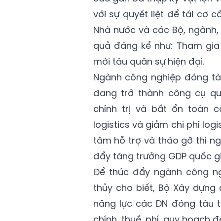
với sự quyết liệt để tái cơ
Nhà nước và các Bộ, ngành,
quả đáng kể như: Tham gia 
mới tàu quân sự hiện đại.
Ngành công nghiệp đóng tàu
đang trở thành công cụ qu
chính trị và bất ổn toàn 
logistics và giảm chi phí lo
tâm hỗ trợ và tháo gỡ thì 
đẩy tăng trưởng GDP quốc gi
Để thúc đẩy ngành công ng
thủy cho biết, Bộ Xây dựng
năng lực các DN đóng tàu t
chính, thuế, phí, quy hoạch 