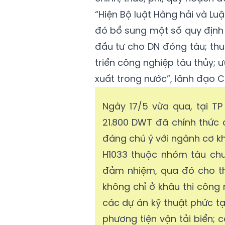
“Hiện Bộ luật Hàng hải và L
đó bổ sung một số quy định m
đầu tư cho DN đóng tàu; thu
triển công nghiệp tàu thủy;
xuất trong nước”, lãnh đạo C
Ngày 17/5 vừa qua, tại T
21.800 DWT đã chính thức
đáng chú ý với ngành cơ kh
H1033 thuộc nhóm tàu chu
đảm nhiệm, qua đó cho th
không chỉ ở khâu thi công 
các dự án kỹ thuật phức tạ
phương tiện vận tải biển; 