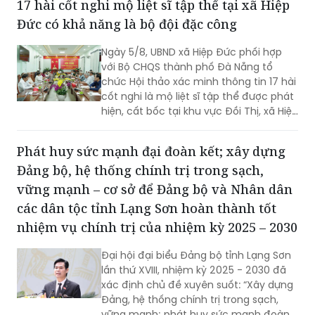
17 hài cốt nghi mộ liệt sĩ tập thể tại xã Hiệp
tiêu trở thành thành phố trực thuộc
Đức có khả năng là bộ đội đặc công
Trung ương trước năm 2030, hướng tới
một đô thị xanh, thông minh, hiện đại
Ngày 5/8, UBND xã Hiệp Đức phối hợp
và là cực tăng trưởng mới của khu vực
với Bộ CHQS thành phố Đà Nẵng tổ
phía Bắc.
chức Hội thảo xác minh thông tin 17 hài
cốt nghi là mộ liệt sĩ tập thể được phát
hiện, cất bốc tại khu vực Đồi Thị, xã Hiệp
Đức.
Phát huy sức mạnh đại đoàn kết; xây dựng
Đảng bộ, hệ thống chính trị trong sạch,
vững mạnh – cơ sở để Đảng bộ và Nhân dân
các dân tộc tỉnh Lạng Sơn hoàn thành tốt
nhiệm vụ chính trị của nhiệm kỳ 2025 – 2030
Đại hội đại biểu Đảng bộ tỉnh Lạng Sơn
lần thứ XVIII, nhiệm kỳ 2025 - 2030 đã
xác định chủ đề xuyên suốt: “Xây dựng
Đảng, hệ thống chính trị trong sạch,
vững mạnh; phát huy sức mạnh đoàn