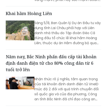
kết; huy động mọi nguồn lực, hiện thực
hóa khát vọng phát triển; xây dựng
Khai hầm Hoàng Liên
Lạng Sơn trở thành một cực tăng
trưởng của vùng Trung du và miền núi
Sáng 5/8, Ban Quản lý Dự án Đầu tư xây
Bắc Bộ”. Đây không chỉ là việc tổng kết
dựng tỉnh Lai Châu phối hợp với Liên
thực tiễn một cách toàn diện từ nhiệm
danh nhà thầu do Tập đoàn Đèo Cả
kỳ 2020 - 2025, mà còn thể hiện rõ
đứng đầu tổ chức lễ khai hầm Hoàng
tầm nhìn, bản lĩnh và quyết tâm chính
Liên, thuộc dự án Hầm đường bộ qua
trị của Đảng bộ tỉnh trong giai đoạn
đèo Hoàng Liên, kết nối tỉnh Lào Cai với
phát triển mới.
tỉnh Lai Châu.
Năm nay, Bắc Ninh phấn đấu cấp tài khoản
định danh điện tử cho 80% công dân từ 6
tuổi trở lên
Nhận thức rõ ý nghĩa, tầm quan trọng
của tài khoản định danh điện tử VneID
mức độ 2 đối với quá trình chuyển đổi
số quốc gia và của địa phương, Công
an tỉnh Bắc Ninh đã chỉ đạo công an
cấp xã triển khai đồng bộ nhiều giải