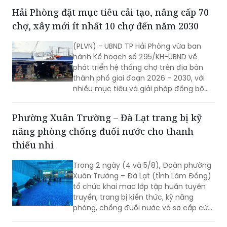
pháp nhằm đẩy mạnh công tác thu
Hải Phòng đặt mục tiêu cải tạo, nâng cấp 70
nhận, kích hoạt tài khoản định danh
chợ, xây mới ít nhất 10 chợ đến năm 2030
điện tử cho người dân.
(PLVN) - UBND TP Hải Phòng vừa ban
hành Kế hoạch số 295/KH-UBND về
phát triển hệ thống chợ trên địa bàn
thành phố giai đoạn 2026 - 2030, với
nhiều mục tiêu và giải pháp đồng bộ
nhằm nâng cấp hạ tầng thương mại,
từng bước hiện đại hóa hoạt động kinh
Phường Xuân Trường – Đà Lạt trang bị kỹ
doanh, đáp ứng yêu cầu phát triển đô
năng phòng chống đuối nước cho thanh
thị và xây dựng nông thôn mới.
thiếu nhi
Trong 2 ngày (4 và 5/8), Đoàn phường
Xuân Trường – Đà Lạt (tỉnh Lâm Đồng)
tổ chức khai mạc lớp tập huấn tuyên
truyền, trang bị kiến thức, kỹ năng
phòng, chống đuối nước và sơ cấp cứu
cho thanh thiếu nhi năm 2026.