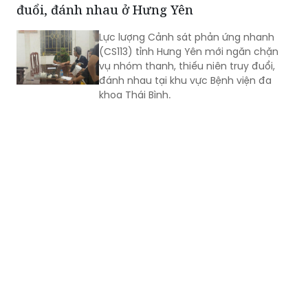
đuổi, đánh nhau ở Hưng Yên
không chỉ là mục tiêu hướng tới mà
còn trở thành tiêu chí quan trọng để
Lực lượng Cảnh sát phản ứng nhanh
đánh giá chất lượng hoạt động của
(CS113) tỉnh Hưng Yên mới ngăn chặn
mỗi đơn vị.
vụ nhóm thanh, thiếu niên truy đuổi,
đánh nhau tại khu vực Bệnh viện đa
khoa Thái Bình.