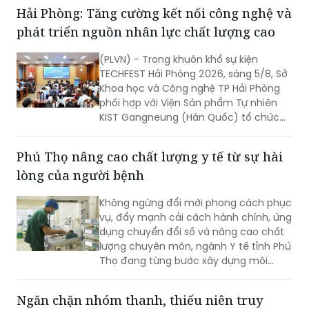
Hải Phòng: Tăng cường kết nối công nghệ và
phát triển nguồn nhân lực chất lượng cao
(PLVN) - Trong khuôn khổ sự kiện
TECHFEST Hải Phòng 2026, sáng 5/8, Sở
Khoa học và Công nghệ TP Hải Phòng
phối hợp với Viện Sản phẩm Tự nhiên
KIST Gangneung (Hàn Quốc) tổ chức
Phiên kết nối cung cầu công nghệ giữa
doanh nghiệp Viện KIST và doanh
Phú Thọ nâng cao chất lượng y tế từ sự hài
nghiệp TP Hải Phòng.
lòng của người bệnh
Không ngừng đổi mới phong cách phục
vụ, đẩy mạnh cải cách hành chính, ứng
dụng chuyển đổi số và nâng cao chất
lượng chuyên môn, ngành Y tế tỉnh Phú
Thọ đang từng bước xây dựng môi
trường khám, chữa bệnh hiện đại,
chuyên nghiệp và thân thiện. Tại nhiều
Ngăn chặn nhóm thanh, thiếu niên truy
cơ sở y tế, sự hài lòng của người bệnh