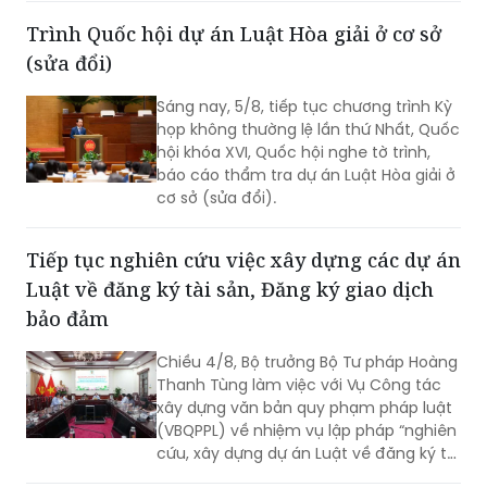
Trình Quốc hội dự án Luật Hòa giải ở cơ sở
(sửa đổi)
Sáng nay, 5/8, tiếp tục chương trình Kỳ
họp không thường lệ lần thứ Nhất, Quốc
hội khóa XVI, Quốc hội nghe tờ trình,
báo cáo thẩm tra dự án Luật Hòa giải ở
cơ sở (sửa đổi).
Tiếp tục nghiên cứu việc xây dựng các dự án
Luật về đăng ký tài sản, Đăng ký giao dịch
bảo đảm
Chiều 4/8, Bộ trưởng Bộ Tư pháp Hoàng
Thanh Tùng làm việc với Vụ Công tác
xây dựng văn bản quy phạm pháp luật
(VBQPPL) về nhiệm vụ lập pháp “nghiên
cứu, xây dựng dự án Luật về đăng ký tài
sản” và “rà soát, sửa đổi Luật Đăng ký