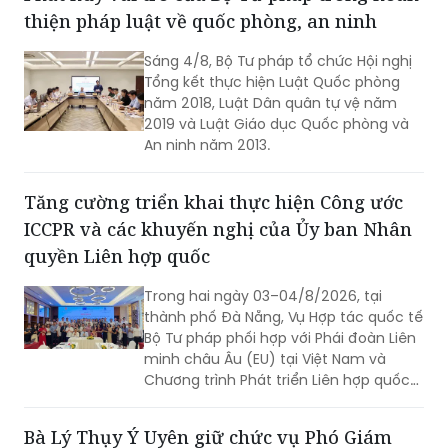
thiện pháp luật về quốc phòng, an ninh
Sáng 4/8, Bộ Tư pháp tổ chức Hội nghị
Tổng kết thực hiện Luật Quốc phòng
năm 2018, Luật Dân quân tự vệ năm
2019 và Luật Giáo dục Quốc phòng và
An ninh năm 2013.
Tăng cường triển khai thực hiện Công ước
ICCPR và các khuyến nghị của Ủy ban Nhân
quyền Liên hợp quốc
Trong hai ngày 03–04/8/2026, tại
thành phố Đà Nẵng, Vụ Hợp tác quốc tế
Bộ Tư pháp phối hợp với Phái đoàn Liên
minh châu Âu (EU) tại Việt Nam và
Chương trình Phát triển Liên hợp quốc
(UNDP) tại Việt Nam tổ chức Hội thảo
về thực hiện các khuyến nghị của Ủy
Bà Lý Thụy Ý Uyên giữ chức vụ Phó Giám
ban Nhân quyền Liên hợp quốc đối với