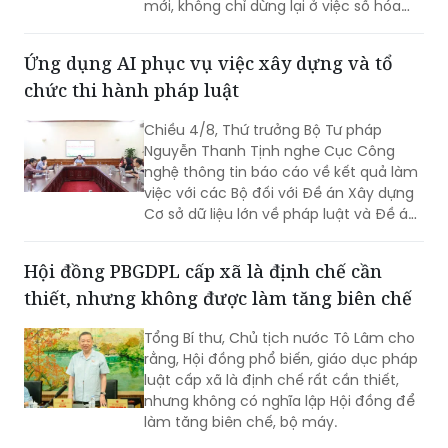
mới, không chỉ dừng lại ở việc số hóa
các quy trình, biểu mẫu hay thay thế
một số thao tác thủ công bằng công
Ứng dụng AI phục vụ việc xây dựng và tổ
nghệ, mà phải hướng tới xây dựng một
chức thi hành pháp luật
nền tảng thực sự thông minh, chủ
động, dựa trên dữ liệu và tạo ra giá trị
Chiều 4/8, Thứ trưởng Bộ Tư pháp
gia tăng cho công tác quản lý nhà
Nguyễn Thanh Tịnh nghe Cục Công
nước.
nghệ thông tin báo cáo về kết quả làm
việc với các Bộ đối với Đề án Xây dựng
Cơ sở dữ liệu lớn về pháp luật và Đề án
Ứng dụng trí tuệ nhân tạo trong xây
dựng và tổ chức thi hành pháp luật
Hội đồng PBGDPL cấp xã là định chế cần
trình Thủ tướng Chính phủ.
thiết, nhưng không được làm tăng biên chế
Tổng Bí thư, Chủ tịch nước Tô Lâm cho
rằng, Hội đồng phổ biến, giáo dục pháp
luật cấp xã là định chế rất cần thiết,
nhưng không có nghĩa lập Hội đồng để
làm tăng biên chế, bộ máy.