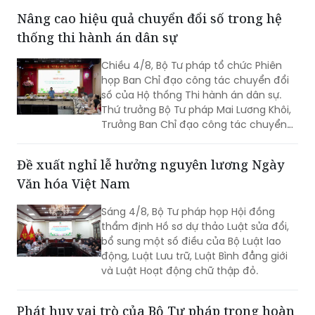
giao dịch bảo đảm”. Cùng dự có Thứ
Nâng cao hiệu quả chuyển đổi số trong hệ
trưởng Đặng Hoàng Oanh.
thống thi hành án dân sự
Chiều 4/8, Bộ Tư pháp tổ chức Phiên
họp Ban Chỉ đạo công tác chuyển đổi
số của Hộ thống Thi hành án dân sự.
Thứ trưởng Bộ Tư pháp Mai Lương Khôi,
Trưởng Ban Chỉ đạo công tác chuyển
đổi số của Hệ thống Thi hành án dân sự
(Ban Chỉ đạo).
Đề xuất nghỉ lễ hưởng nguyên lương Ngày
Văn hóa Việt Nam
Sáng 4/8, Bộ Tư pháp họp Hội đồng
thẩm định Hồ sơ dự thảo Luật sửa đổi,
bổ sung một số điều của Bộ Luật lao
động, Luật Lưu trữ, Luật Bình đẳng giới
và Luật Hoạt động chữ thập đỏ.
Phát huy vai trò của Bộ Tư pháp trong hoàn