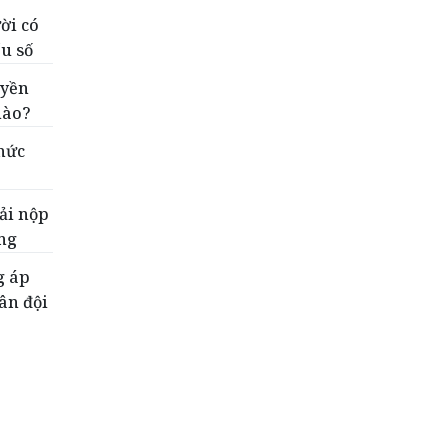
ời có
ểu số
uyền
nào?
hức
ải nộp
ống
g áp
ân đội