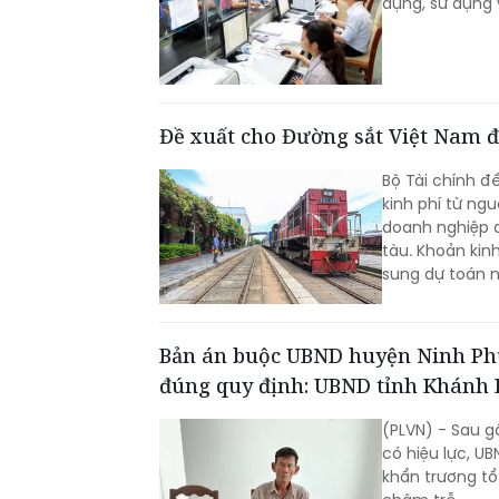
dụng, sử dụng 
Đề xuất cho Đường sắt Việt Nam đ
Bộ Tài chính 
kinh phí từ ng
doanh nghiệp 
tàu. Khoản kin
sung dự toán n
Bản án buộc UBND huyện Ninh Phướ
đúng quy định: UBND tỉnh Khánh 
(PLVN) - Sau 
có hiệu lực, U
khẩn trương tổ