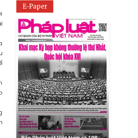
E-Paper
i
i
a
u
ể
n
p
g
n
Báo Pháp luật Việt Nam số 198