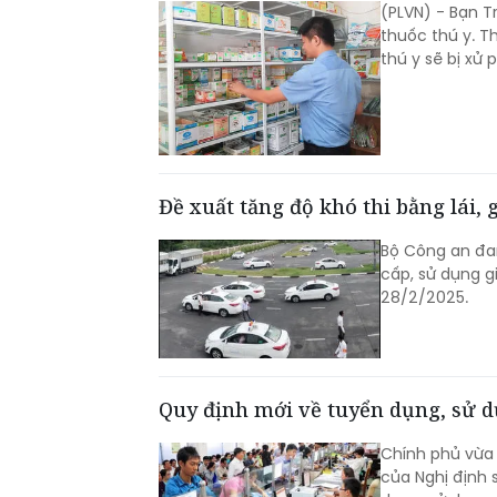
(PLVN) - Bạn T
thuốc thú y. T
thú y sẽ bị xử 
Đề xuất tăng độ khó thi bằng lái,
Bộ Công an đan
cấp, sử dụng g
28/2/2025.
Quy định mới về tuyển dụng, sử d
Chính phủ vừa
của Nghị định