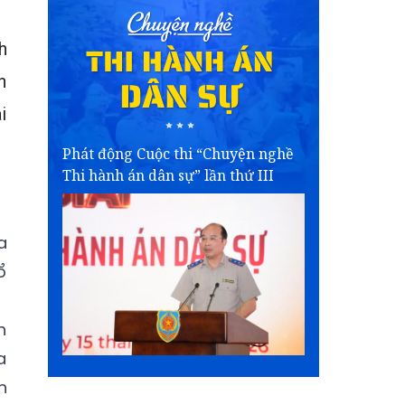
h
n
i
Phát động Cuộc thi “Chuyện nghề
Thi hành án dân sự” lần thứ III
a
ổ
n
a
n