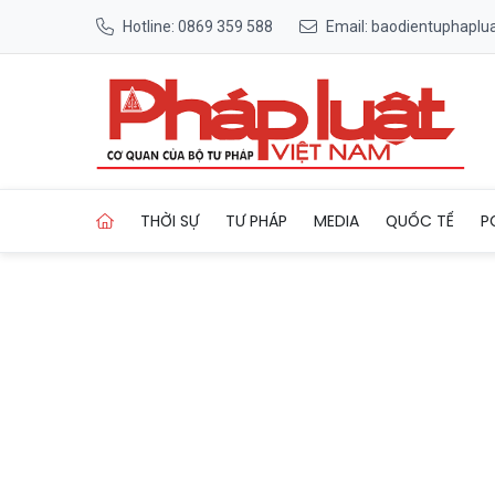
Hotline: 0869 359 588
Email: baodientuphapl
Trang chủ Đề xuất hỗ trợ tối 
THỜI SỰ
TƯ PHÁP
MEDIA
QUỐC TẾ
P