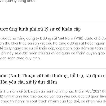
và quản lý công chức.
ược ứng kinh phí xử lý sự cố khẩn cấp
đề xuất cho Tổng công ty Đường sắt Việt Nam (VNR) được chủ đ
uồn thu khai thác tài sản kết cấu hạ tầng đường sắt hoặc nguồn
để xử lý ngay các sự cố khẩn cấp, cấp bách, bảo đảm an toàn 
h phí này sẽ được hoàn trả sau khi cơ quan có thẩm quyền giao
gân sách theo quy định.
c (Ninh Thuận cũ) bồi thường, hỗ trợ, tái định 
Hòa yêu cầu xử lý dứt điểm
gần hai năm kể từ khi Bản án hành chính phúc thẩm 785/2024/
BND tỉnh Khánh Hòa tiếp tục có văn bản yêu cầu các cơ quan liê
 chức thi hành; rà soát trách nhiệm của tập thể, cá nhân nếu đ