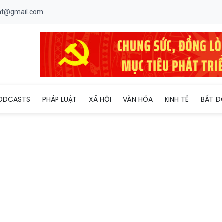
uat@gmail.com
đa 50 triệu đồng/khu dân cư để trang bị thiết bị thể thao
ODCASTS
PHÁP LUẬT
XÃ HỘI
VĂN HÓA
KINH TẾ
BẤT Đ