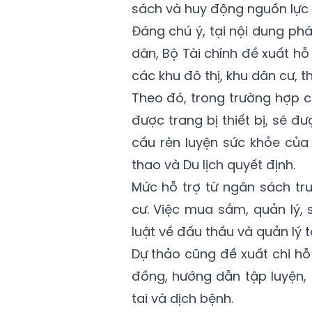
sách và huy động nguồn lực 
Đáng chú ý, tại nội dung phá
dân, Bộ Tài chính đề xuất hỗ 
các khu đô thị, khu dân cư, t
Theo đó, trong trường hợp 
được trang bị thiết bị, sẽ 
cầu rèn luyện sức khỏe của
thao và Du lịch quyết định.
Mức hỗ trợ từ ngân sách tr
cư. Việc mua sắm, quản lý, 
luật về đấu thầu và quản lý t
Dự thảo cũng đề xuất chi hỗ
đồng, hướng dẫn tập luyện, 
tai và dịch bệnh.