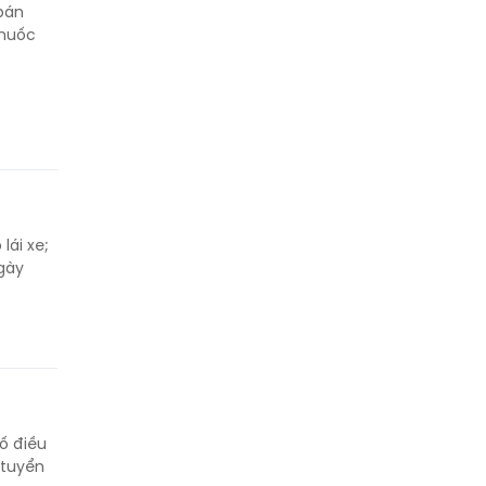
 bán
thuốc
lái xe;
ngày
ố điều
 tuyển