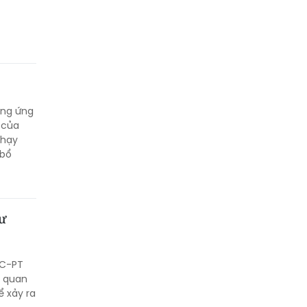
ộng ứng
 của
chạy
 bổ
cư
HC-PT
n quan
ể xảy ra