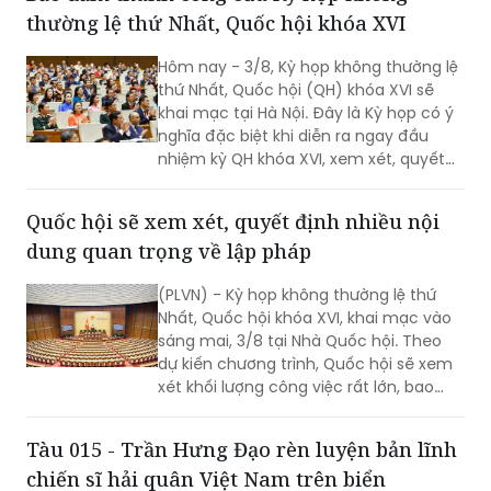
thường lệ thứ Nhất, Quốc hội khóa XVI
Hôm nay - 3/8, Kỳ họp không thường lệ
thứ Nhất, Quốc hội (QH) khóa XVI sẽ
khai mạc tại Hà Nội. Đây là Kỳ họp có ý
nghĩa đặc biệt khi diễn ra ngay đầu
nhiệm kỳ QH khóa XVI, xem xét, quyết
định nhiều nội dung quan trọng về
công tác lập pháp, công tác nhân sự
Quốc hội sẽ xem xét, quyết định nhiều nội
và các vấn đề thuộc thẩm quyền của
dung quan trọng về lập pháp
QH. Việc các cơ quan của QH và Chính
phủ khẩn trương hoàn tất công tác
(PLVN) - Kỳ họp không thường lệ thứ
chuẩn bị cho thấy quyết tâm đưa các
Nhất, Quốc hội khóa XVI, khai mạc vào
chủ trương của Đảng nhanh chóng đi
sáng mai, 3/8 tại Nhà Quốc hội. Theo
vào cuộc sống thông qua những quyết
dự kiến chương trình, Quốc hội sẽ xem
sách kịp thời của QH.
xét khối lượng công việc rất lớn, bao
gồm dự kiến biểu quyết thông qua
nhiều dự án luật quan trọng...
Tàu 015 - Trần Hưng Đạo rèn luyện bản lĩnh
chiến sĩ hải quân Việt Nam trên biển