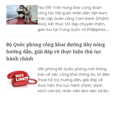
Tàu 015-Trần Hưng Đạo cùng đoàn
công tác Hải quân nhân dân Việt Nam
mới cập Quân cảng Cam Ranh (Khánh
Hòa), kết thúc tốt đẹp chuyến thăm,
giao lưu tại Trung Quốc và Philippines.
Trong điều kiện hoạt động liên tục trên
biển, tàu đã duy trì nghiêm các chế độ
Bộ Quốc phòng công khai đường dây nóng
trực sẵn sàng chiến đấu, trực canh, đi
hướng dẫn, giải đáp về thực hiện thủ tục
ca; tổ chức luyện tập các phương án...
hành chính
Văn phòng Bộ Quốc phòng mới thông
báo về việc công khai thông tin, số điện
thoại hỗ trợ, hướng dẫn, giải đáp về
thực hiện thủ tục hành chính; danh
sách cán bộ, nhân viên làm việc tại Bộ
phận Một cửa Bộ Quốc phòng.