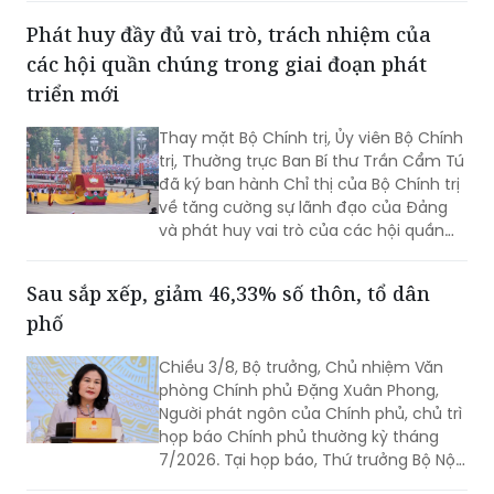
Phát huy đầy đủ vai trò, trách nhiệm của
các hội quần chúng trong giai đoạn phát
triển mới
Thay mặt Bộ Chính trị, Ủy viên Bộ Chính
trị, Thường trực Ban Bí thư Trần Cẩm Tú
đã ký ban hành Chỉ thị của Bộ Chính trị
về tăng cường sự lãnh đạo của Đảng
và phát huy vai trò của các hội quần
chúng trong giai đoạn phát triển mới
(Chỉ thị số 11-CT/TW)
Sau sắp xếp, giảm 46,33% số thôn, tổ dân
phố
Chiều 3/8, Bộ trưởng, Chủ nhiệm Văn
phòng Chính phủ Đặng Xuân Phong,
Người phát ngôn của Chính phủ, chủ trì
họp báo Chính phủ thường kỳ tháng
7/2026. Tại họp báo, Thứ trưởng Bộ Nội
vụ Nguyễn Thị Hà đã thông tin về kết