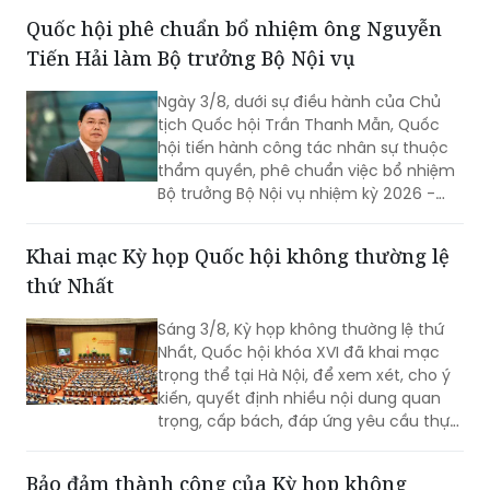
quả sắp xếp các thôn, tổ dân phố trên
Quốc hội phê chuẩn bổ nhiệm ông Nguyễn
toàn quốc.
Tiến Hải làm Bộ trưởng Bộ Nội vụ
Ngày 3/8, dưới sự điều hành của Chủ
tịch Quốc hội Trần Thanh Mẫn, Quốc
hội tiến hành công tác nhân sự thuộc
thẩm quyền, phê chuẩn việc bổ nhiệm
Bộ trưởng Bộ Nội vụ nhiệm kỳ 2026 -
2031 đối với ông Nguyễn Tiến Hải, Ủy
viên Ban Chấp hành Trung ương Đảng,
Khai mạc Kỳ họp Quốc hội không thường lệ
quyền Bộ trưởng Bộ Nội vụ.
thứ Nhất
Sáng 3/8, Kỳ họp không thường lệ thứ
Nhất, Quốc hội khóa XVI đã khai mạc
trọng thể tại Hà Nội, để xem xét, cho ý
kiến, quyết định nhiều nội dung quan
trọng, cấp bách, đáp ứng yêu cầu thực
tiễn, vì sự phát triển nhanh, bền vững
của đất nước.
Bảo đảm thành công của Kỳ họp không