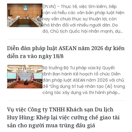
(PLVN) - Thực tế, việc tìm kiếm, tiếp
cận và hiểu các văn bản pháp luật hiện
nay vẫn chưa thực sự thuận lợi, còn
khó khăn đối với nhiều người dân. Do
đó, Chủ tịch Quốc hội nhấn mạnh, dự
thảo Luật Phổ biến, giáo dục pháp luật
(sửa đổi) cần nghiên cứu quy định rõ
Diễn đàn pháp luật ASEAN năm 2026 dự kiến
việc xây dựng hệ sinh thái số quốc gia
diễn ra vào ngày 18/8
về phổ biến, giáo dục pháp luật.
Bộ trưởng Bộ Tư pháp vừa ký Quyết
định Ban hành Kế hoạch tổ chức Diễn
đàn pháp luật ASEAN năm 2026 với chủ
đề “Ứng dụng trí tuệ nhân tạo (AI) trong
công tác xây dựng và thi hành pháp
luật trong kỷ nguyên số”. Diễn đàn dự
kiến sẽ diễn ra vào ngày 18/8 tới.
Vụ việc Công ty TNHH Khách sạn Du lịch
Huy Hùng: Khép lại việc cưỡng chế giao tài
sản cho người mua trúng đấu giá