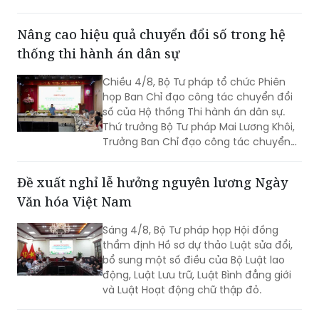
sản” và “rà soát, sửa đổi Luật Đăng ký
giao dịch bảo đảm”. Cùng dự có Thứ
Nâng cao hiệu quả chuyển đổi số trong hệ
trưởng Đặng Hoàng Oanh.
thống thi hành án dân sự
Chiều 4/8, Bộ Tư pháp tổ chức Phiên
họp Ban Chỉ đạo công tác chuyển đổi
số của Hộ thống Thi hành án dân sự.
Thứ trưởng Bộ Tư pháp Mai Lương Khôi,
Trưởng Ban Chỉ đạo công tác chuyển
đổi số của Hệ thống Thi hành án dân sự
(Ban Chỉ đạo).
Đề xuất nghỉ lễ hưởng nguyên lương Ngày
Văn hóa Việt Nam
Sáng 4/8, Bộ Tư pháp họp Hội đồng
thẩm định Hồ sơ dự thảo Luật sửa đổi,
bổ sung một số điều của Bộ Luật lao
động, Luật Lưu trữ, Luật Bình đẳng giới
và Luật Hoạt động chữ thập đỏ.