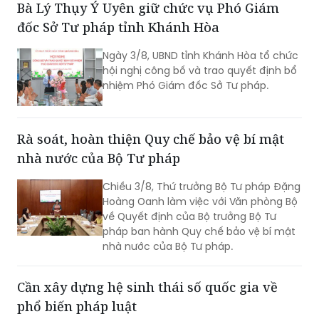
Bà Lý Thụy Ý Uyên giữ chức vụ Phó Giám
ban Nhân quyền Liên hợp quốc đối với
đốc Sở Tư pháp tỉnh Khánh Hòa
Báo cáo định kỳ lần thứ tư của Việt
Nam về thực hiện Công ước quốc tế về
Ngày 3/8, UBND tỉnh Khánh Hòa tổ chức
các quyền dân sự và chính trị (ICCPR)
hội nghị công bố và trao quyết định bổ
và Hội nghị tập huấn về thực hiện Công
nhiệm Phó Giám đốc Sở Tư pháp.
ước ICCPR. Đây là chuỗi hoạt động
được triển khai trong khuôn khổ Dự án
“Tăng cường pháp luật và tư pháp tại
Việt Nam giai đoạn II” (EU JULE II), góp
Rà soát, hoàn thiện Quy chế bảo vệ bí mật
phần nâng cao năng lực của các cơ
nhà nước của Bộ Tư pháp
quan, tổ chức trong việc thực hiện các
cam kết quốc tế của Việt Nam về
Chiều 3/8, Thứ trưởng Bộ Tư pháp Đặng
quyền con người.
Hoàng Oanh làm việc với Văn phòng Bộ
về Quyết định của Bộ trưởng Bộ Tư
pháp ban hành Quy chế bảo vệ bí mật
nhà nước của Bộ Tư pháp.
Cần xây dựng hệ sinh thái số quốc gia về
phổ biến pháp luật