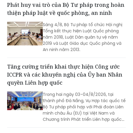
Phát huy vai trò của Bộ Tư pháp trong hoàn
thiện pháp luật về quốc phòng, an ninh
Sáng 4/8, Bộ Tư pháp tổ chức Hội nghị
Tổng kết thực hiện Luật Quốc phòng
năm 2018, Luật Dân quân tự vệ năm
2019 và Luật Giáo dục Quốc phòng và
An ninh năm 2013.
Tăng cường triển khai thực hiện Công ước
ICCPR và các khuyến nghị của Ủy ban Nhân
quyền Liên hợp quốc
Trong hai ngày 03–04/8/2026, tại
thành phố Đà Nẵng, Vụ Hợp tác quốc tế
Bộ Tư pháp phối hợp với Phái đoàn Liên
minh châu Âu (EU) tại Việt Nam và
Chương trình Phát triển Liên hợp quốc
(UNDP) tại Việt Nam tổ chức Hội thảo
về thực hiện các khuyến nghị của Ủy