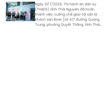
Ngày 31/7/2026, Thi hành án dân sự
(THADS) tỉnh Thái Nguyên đã hoàn
thành việc cưỡng chế giao tài sản là
Khách sạn River (số 417 đường Quang
Trung, phường Quyết Thắng, tỉnh Thái
Nguyên) cho người mua trúng đấu giá
theo quy định của pháp luật. Đây là vụ
án kinh doanh, thương mại có giá trị
lớn, việc tổ chức thi hành kéo dài gần 3
năm do phát sinh nhiều khó khăn,
vướng mắc.