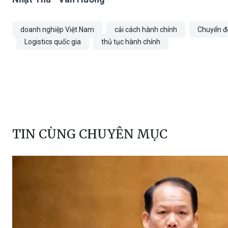
doanh nghiệp Việt Nam
cải cách hành chính
Chuyển đ
Logistics quốc gia
thủ tục hành chính
TIN CÙNG CHUYÊN MỤC