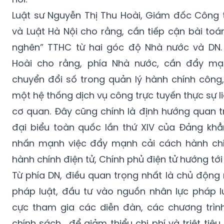
Luật sư Nguyễn Thị Thu Hoài, Giám đốc Công 
và Luật Hà Nội cho rằng, cần tiếp cận bài toá
nghẽn” TTHC từ hai góc độ Nhà nước và DN. 
Hoài cho rằng, phía Nhà nước, cần đẩy mạ
chuyển đổi số trong quản lý hành chính công,
một hệ thống dịch vụ công trực tuyến thực sự l
cơ quan. Đây cũng chính là định hướng quan t
đại biểu toàn quốc lần thứ XIV của Đảng khẳ
nhấn mạnh việc đẩy mạnh cải cách hành chí
hành chính điện tử, Chính phủ điện tử hướng tới
Từ phía DN, điều quan trọng nhất là chủ động
pháp luật, đầu tư vào nguồn nhân lực pháp lu
cực tham gia các diễn đàn, các chương trìn
chính sách… để giảm thiểu chi phí và triệt tiêu