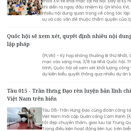
khóa XVI sẽ khai mạc tại Hà Nội. Đây là Kỳ 
khi diễn ra ngay đầu nhiệm kỳ QH khóa XVI,
nhiều nội dung quan trọng về công tác lập
sự và các vấn đề thuộc thẩm quyền của Q
của QH và Chính phủ khẩn trương hoàn tất
cho thấy quyết tâm đưa các chủ trương 
Quốc hội sẽ xem xét, quyết định nhiều nội dun
đi vào cuộc sống thông qua những quyết sá
lập pháp
(PLVN) - Kỳ họp không thường lệ thứ Nhất, Q
mạc vào sáng mai, 3/8 tại Nhà Quốc hội. 
trình, Quốc hội sẽ xem xét khối lượng công 
dự kiến biểu quyết thông qua nhiều dự án lu
Tàu 015 - Trần Hưng Đạo rèn luyện bản lĩnh chi
Việt Nam trên biển
Tàu 015-Trần Hưng Đạo cùng đoàn công tá
Việt Nam mới cập Quân cảng Cam Ranh (Kh
tốt đẹp chuyến thăm, giao lưu tại Trung Quố
Trong điều kiện hoạt động liên tục trên biển