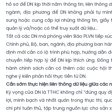
hồ sơ để DN kịp thời nắm thông tin; liên thông d
ngành, địa phương để DN không phải tự mình
sung hoặc cung cấp lại những thông tin, giấy
quản lý và/hoặc có thể truy xuất dữ liệu…
Tất cả các DN mà phóng viên Báo PLVN tiếp xúc
Chính phủ, Bộ, ban, ngành, địa phương ban hà
định mới cần có lộ trình phù hợp, hướng dẫn đ
chuyển tiếp hợp lý để DN kịp thích ứng. Đồng t
hành chính sách cần có thêm các cuộc hội thả
nghe ý kiến phản hồi thực tiễn từ DN.
Cần sớm thực hiện liên thông dữ liệu giữa các 
Kỳ vọng của DN là TTHC không chỉ “đúng quy đ
lợi, minh bạch và nhất quán trong thực thi, q
chi phí tuân thủ, tập trung nguồn lực cho sản 