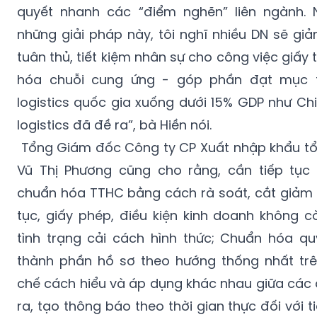
quyết nhanh các “điểm nghẽn” liên ngành. N
những giải pháp này, tôi nghĩ nhiều DN sẽ gi
tuân thủ, tiết kiệm nhân sự cho công việc giấy t
hóa chuỗi cung ứng - góp phần đạt mục t
logistics quốc gia xuống dưới 15% GDP như Chi
logistics đã đề ra”, bà Hiền nói.
Tổng Giám đốc Công ty CP Xuất nhập khẩu tổ
Vũ Thị Phương cũng cho rằng, cần tiếp tục
chuẩn hóa TTHC bằng cách rà soát, cắt giảm 
tục, giấy phép, điều kiện kinh doanh không c
tình trạng cải cách hình thức; Chuẩn hóa quy
thành phần hồ sơ theo hướng thống nhất trê
chế cách hiểu và áp dụng khác nhau giữa các 
ra, tạo thông báo theo thời gian thực đối với ti