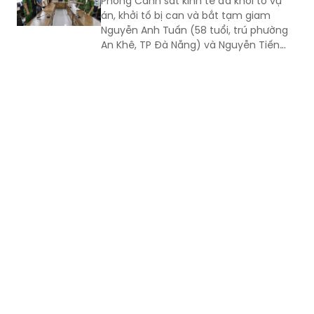
Phòng Cảnh sát kinh tế đã khởi tố vụ
án, khởi tố bị can và bắt tạm giam
Nguyễn Anh Tuấn (58 tuổi, trú phường
An Khê, TP Đà Nẵng) và Nguyễn Tiến
Trãi (43 tuổi, trú TPHCM) để điều tra về
hành vi in, phát hành, mua bán trái
phép hóa đơn.