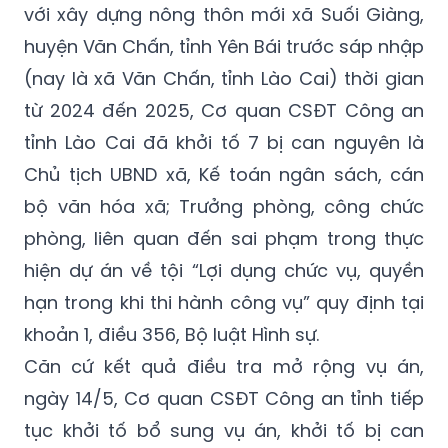
với xây dựng nông thôn mới xã Suối Giàng,
huyện Văn Chấn, tỉnh Yên Bái trước sáp nhập
(nay là xã Văn Chấn, tỉnh Lào Cai) thời gian
từ 2024 đến 2025, Cơ quan CSĐT Công an
tỉnh Lào Cai đã khởi tố 7 bị can nguyên là
Chủ tịch UBND xã, Kế toán ngân sách, cán
bộ văn hóa xã; Trưởng phòng, công chức
phòng, liên quan đến sai phạm trong thực
hiện dự án về tội “Lợi dụng chức vụ, quyền
hạn trong khi thi hành công vụ” quy định tại
khoản 1, điều 356, Bộ luật Hình sự.
Căn cứ kết quả điều tra mở rộng vụ án,
ngày 14/5, Cơ quan CSĐT Công an tỉnh tiếp
tục khởi tố bổ sung vụ án, khởi tố bị can