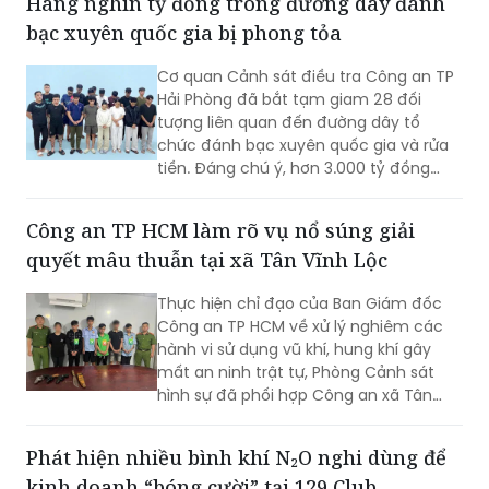
Hàng nghìn tỷ đồng trong đường dây đánh
bạc xuyên quốc gia bị phong tỏa
Cơ quan Cảnh sát điều tra Công an TP
Hải Phòng đã bắt tạm giam 28 đối
tượng liên quan đến đường dây tổ
chức đánh bạc xuyên quốc gia và rửa
tiền. Đáng chú ý, hơn 3.000 tỷ đồng
trong 2.003 tài khoản tại 36 ngân hàng
đã bị phong tỏa để phục vụ điều tra.
Công an TP HCM làm rõ vụ nổ súng giải
quyết mâu thuẫn tại xã Tân Vĩnh Lộc
Thực hiện chỉ đạo của Ban Giám đốc
Công an TP HCM về xử lý nghiêm các
hành vi sử dụng vũ khí, hung khí gây
mất an ninh trật tự, Phòng Cảnh sát
hình sự đã phối hợp Công an xã Tân
Vĩnh Lộc, Công an xã Đông Thạnh và
các đơn vị liên quan nhanh chóng điều
Phát hiện nhiều bình khí N₂O nghi dùng để
tra, làm rõ vụ “Cố ý gây thương tích” và
kinh doanh “bóng cười” tại 129 Club
“Gây rối trật tự công cộng” xảy ra ngày