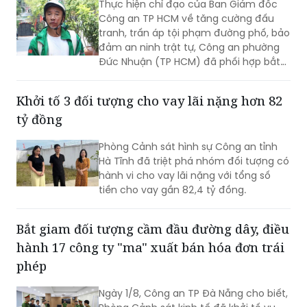
Thực hiện chỉ đạo của Ban Giám đốc
Công an TP HCM về tăng cường đấu
tranh, trấn áp tội phạm đường phố, bảo
đảm an ninh trật tự, Công an phường
Đức Nhuận (TP HCM) đã phối hợp bắt
giữ một đối tượng thực hiện hành vi
cướp giật tài sản, đồng thời chuyển vụ
Khởi tố 3 đối tượng cho vay lãi nặng hơn 82
việc đến Văn phòng Cơ quan Cảnh sát
tỷ đồng
điều tra Công an TP HCM để điều tra
theo quy định.
Phòng Cảnh sát hình sự Công an tỉnh
Hà Tĩnh đã triệt phá nhóm đối tượng có
hành vi cho vay lãi nặng với tổng số
tiền cho vay gần 82,4 tỷ đồng.
Bắt giam đối tượng cầm đầu đường dây, điều
hành 17 công ty "ma" xuất bán hóa đơn trái
phép
Ngày 1/8, Công an TP Đà Nẵng cho biết,