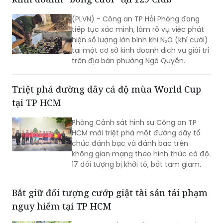
30/7 tại ấp 14, xã Tân Vĩnh Lộc.
(PLVN) - Công an TP Hải Phòng đang
tiếp tục xác minh, làm rõ vụ việc phát
hiện số lượng lớn bình khí N₂O (khí cười)
tại một cơ sở kinh doanh dịch vụ giải trí
trên địa bàn phường Ngô Quyền.
Triệt phá đường dây cá độ mùa World Cup
tại TP HCM
Phòng Cảnh sát hình sự Công an TP
HCM mới triệt phá một đường dây tổ
chức đánh bạc và đánh bạc trên
không gian mạng theo hình thức cá độ.
17 đối tượng bị khởi tố, bắt tạm giam.
Bắt giữ đối tượng cướp giật tài sản tái phạm
nguy hiểm tại TP HCM