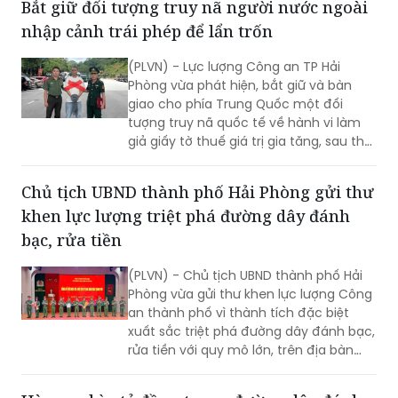
Bắt giữ đối tượng truy nã người nước ngoài
xã hội, tránh tiếp tay cho tin giả và vi
nhập cảnh trái phép để lẩn trốn
phạm pháp luật.
(PLVN) - Lực lượng Công an TP Hải
Phòng vừa phát hiện, bắt giữ và bàn
giao cho phía Trung Quốc một đối
tượng truy nã quốc tế về hành vi làm
giả giấy tờ thuế giá trị gia tăng, sau thời
gian lẩn trốn trên địa bàn thành phố.
Chủ tịch UBND thành phố Hải Phòng gửi thư
khen lực lượng triệt phá đường dây đánh
bạc, rửa tiền
(PLVN) - Chủ tịch UBND thành phố Hải
Phòng vừa gửi thư khen lực lượng Công
an thành phố vì thành tích đặc biệt
xuất sắc triệt phá đường dây đánh bạc,
rửa tiền với quy mô lớn, trên địa bàn
rộng.