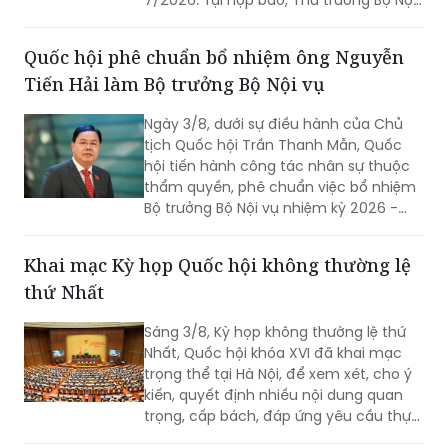
7/2026. Tại họp báo, Thứ trưởng Bộ Nội
vụ Nguyễn Thị Hà đã thông tin về kết
quả sắp xếp các thôn, tổ dân phố trên
Quốc hội phê chuẩn bổ nhiệm ông Nguyễn
toàn quốc.
Tiến Hải làm Bộ trưởng Bộ Nội vụ
Ngày 3/8, dưới sự điều hành của Chủ
tịch Quốc hội Trần Thanh Mẫn, Quốc
hội tiến hành công tác nhân sự thuộc
thẩm quyền, phê chuẩn việc bổ nhiệm
Bộ trưởng Bộ Nội vụ nhiệm kỳ 2026 -
2031 đối với ông Nguyễn Tiến Hải, Ủy
viên Ban Chấp hành Trung ương Đảng,
Khai mạc Kỳ họp Quốc hội không thường lệ
quyền Bộ trưởng Bộ Nội vụ.
thứ Nhất
Sáng 3/8, Kỳ họp không thường lệ thứ
Nhất, Quốc hội khóa XVI đã khai mạc
trọng thể tại Hà Nội, để xem xét, cho ý
kiến, quyết định nhiều nội dung quan
trọng, cấp bách, đáp ứng yêu cầu thực
tiễn, vì sự phát triển nhanh, bền vững