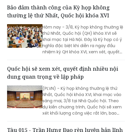
của đất nước.
Bảo đảm thành công của Kỳ họp không
thường lệ thứ Nhất, Quốc hội khóa XVI
Hôm nay - 3/8, Kỳ họp không thường lệ
thứ Nhất, Quốc hội (QH) khóa XVI sẽ
khai mạc tại Hà Nội. Đây là Kỳ họp có ý
nghĩa đặc biệt khi diễn ra ngay đầu
nhiệm kỳ QH khóa XVI, xem xét, quyết
định nhiều nội dung quan trọng về
công tác lập pháp, công tác nhân sự
Quốc hội sẽ xem xét, quyết định nhiều nội
và các vấn đề thuộc thẩm quyền của
dung quan trọng về lập pháp
QH. Việc các cơ quan của QH và Chính
phủ khẩn trương hoàn tất công tác
(PLVN) - Kỳ họp không thường lệ thứ
chuẩn bị cho thấy quyết tâm đưa các
Nhất, Quốc hội khóa XVI, khai mạc vào
chủ trương của Đảng nhanh chóng đi
sáng mai, 3/8 tại Nhà Quốc hội. Theo
vào cuộc sống thông qua những quyết
dự kiến chương trình, Quốc hội sẽ xem
sách kịp thời của QH.
xét khối lượng công việc rất lớn, bao
gồm dự kiến biểu quyết thông qua
nhiều dự án luật quan trọng...
Tàu 015 - Trần Hưng Đạo rèn luyện bản lĩnh