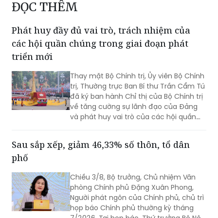
ĐỌC THÊM
Phát huy đầy đủ vai trò, trách nhiệm của
các hội quần chúng trong giai đoạn phát
triển mới
Thay mặt Bộ Chính trị, Ủy viên Bộ Chính
trị, Thường trực Ban Bí thư Trần Cẩm Tú
đã ký ban hành Chỉ thị của Bộ Chính trị
về tăng cường sự lãnh đạo của Đảng
và phát huy vai trò của các hội quần
chúng trong giai đoạn phát triển mới
(Chỉ thị số 11-CT/TW)
Sau sắp xếp, giảm 46,33% số thôn, tổ dân
phố
Chiều 3/8, Bộ trưởng, Chủ nhiệm Văn
phòng Chính phủ Đặng Xuân Phong,
Người phát ngôn của Chính phủ, chủ trì
họp báo Chính phủ thường kỳ tháng