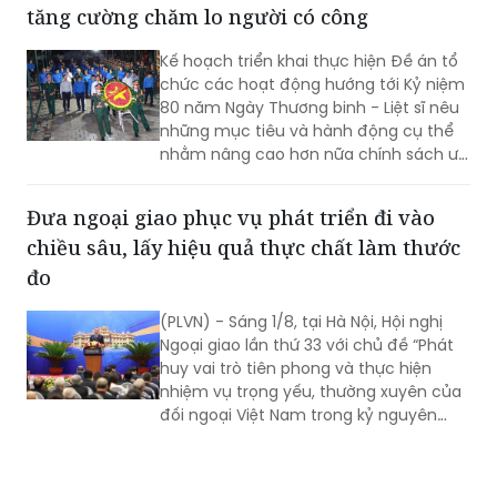
tăng cường chăm lo người có công
Kế hoạch triển khai thực hiện Đề án tổ
chức các hoạt động hướng tới Kỷ niệm
80 năm Ngày Thương binh - Liệt sĩ nêu
những mục tiêu và hành động cụ thể
nhằm nâng cao hơn nữa chính sách ưu
đãi, chăm lo đời sống người có công và
thân nhân người có công; xác định rõ
Đưa ngoại giao phục vụ phát triển đi vào
trách nhiệm của người đứng đầu các
chiều sâu, lấy hiệu quả thực chất làm thước
bộ, cơ quan trung ương và địa phương
trong tổ chức triển khai...
đo
(PLVN) - Sáng 1/8, tại Hà Nội, Hội nghị
Ngoại giao lần thứ 33 với chủ đề “Phát
huy vai trò tiên phong và thực hiện
nhiệm vụ trọng yếu, thường xuyên của
đối ngoại Việt Nam trong kỷ nguyên
mới” đã chính thức khai mạc. Tổng Bí
thư, Chủ tịch nước Tô Lâm đến dự và
phát biểu chỉ đạo Hội nghị.