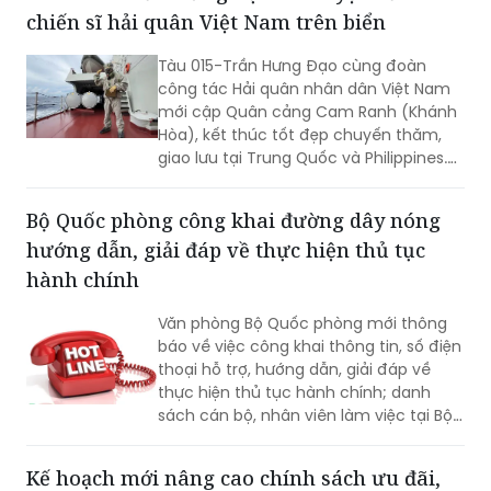
chiến sĩ hải quân Việt Nam trên biển
Tàu 015-Trần Hưng Đạo cùng đoàn
công tác Hải quân nhân dân Việt Nam
mới cập Quân cảng Cam Ranh (Khánh
Hòa), kết thúc tốt đẹp chuyến thăm,
giao lưu tại Trung Quốc và Philippines.
Trong điều kiện hoạt động liên tục trên
biển, tàu đã duy trì nghiêm các chế độ
Bộ Quốc phòng công khai đường dây nóng
trực sẵn sàng chiến đấu, trực canh, đi
hướng dẫn, giải đáp về thực hiện thủ tục
ca; tổ chức luyện tập các phương án...
hành chính
Văn phòng Bộ Quốc phòng mới thông
báo về việc công khai thông tin, số điện
thoại hỗ trợ, hướng dẫn, giải đáp về
thực hiện thủ tục hành chính; danh
sách cán bộ, nhân viên làm việc tại Bộ
phận Một cửa Bộ Quốc phòng.
Kế hoạch mới nâng cao chính sách ưu đãi,