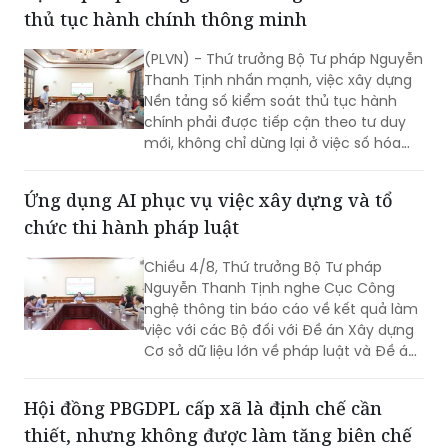
thủ tục hành chính thông minh
(PLVN) - Thứ trưởng Bộ Tư pháp Nguyễn
Thanh Tịnh nhấn mạnh, việc xây dựng
Nền tảng số kiểm soát thủ tục hành
chính phải được tiếp cận theo tư duy
mới, không chỉ dừng lại ở việc số hóa
các quy trình, biểu mẫu hay thay thế
một số thao tác thủ công bằng công
Ứng dụng AI phục vụ việc xây dựng và tổ
nghệ, mà phải hướng tới xây dựng một
chức thi hành pháp luật
nền tảng thực sự thông minh, chủ
động, dựa trên dữ liệu và tạo ra giá trị
Chiều 4/8, Thứ trưởng Bộ Tư pháp
gia tăng cho công tác quản lý nhà
Nguyễn Thanh Tịnh nghe Cục Công
nước.
nghệ thông tin báo cáo về kết quả làm
việc với các Bộ đối với Đề án Xây dựng
Cơ sở dữ liệu lớn về pháp luật và Đề án
Ứng dụng trí tuệ nhân tạo trong xây
dựng và tổ chức thi hành pháp luật
Hội đồng PBGDPL cấp xã là định chế cần
trình Thủ tướng Chính phủ.
thiết, nhưng không được làm tăng biên chế