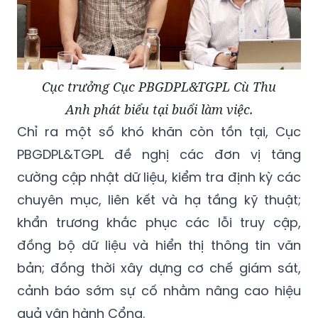
Cục trưởng Cục PBGDPL&TGPL Cù Thu
Anh phát biểu tại buổi làm việc.
Chỉ ra một số khó khăn còn tồn tại, Cục
PBGDPL&TGPL đề nghị các đơn vị tăng
cường cập nhật dữ liệu, kiểm tra định kỳ các
chuyên mục, liên kết và hạ tầng kỹ thuật;
khẩn trương khắc phục các lỗi truy cập,
đồng bộ dữ liệu và hiển thị thông tin văn
bản; đồng thời xây dựng cơ chế giám sát,
cảnh báo sớm sự cố nhằm nâng cao hiệu
quả vận hành Cổng.