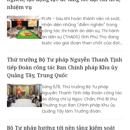
nhiệm vụ
PLVN - Sau khi hoàn thành việc rà soát,
nhận diện những "điểm nghẽn" trong
công tác thi hành án dân sự, Thi hành
án dân sự (THADS) tỉnh Phú Thọ đang
bước vào giai đoạn then chốt của đợt
cao điểm với trọng tâm giải phóng
điểm nghẽn, khơi thông tiến độ và tạo
Thứ trưởng Bộ Tư pháp Nguyễn Thanh Tịnh
động lực để tăng tốc hoàn thành các
tiếp Đoàn công tác Ban Chính pháp Khu ủy
chỉ tiêu, nhiệm vụ năm 2026.
Quảng Tây, Trung Quốc
Sáng 5/8, Thứ trưởng Bộ Tư pháp
Nguyễn Thanh Tịnh tiếp Đoàn công tác
do đồng chí Lý Ngọc Chấn, Phó Bí thư
Thường trực Ban Chính pháp Khu ủy
Quảng Tây làm Trưởng đoàn.
Bộ Tư pháp hướng tới nền tảng kiểm soát