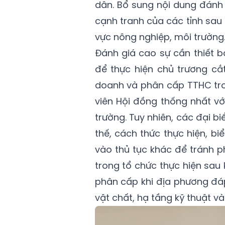
dân. Bổ sung nội dung đánh g
cạnh tranh của các tỉnh sau
vực nông nghiệp, môi trường
Đánh giá cao sự cần thiết b
để thực hiện chủ trương cắ
doanh và phân cấp TTHC tro
viên Hội đồng thống nhất v
trường. Tuy nhiên, các đại b
thế, cách thức thực hiện, b
vào thủ tục khác để tránh 
trong tổ chức thực hiện sau k
phân cấp khi địa phương đáp
vật chất, hạ tầng kỹ thuật v