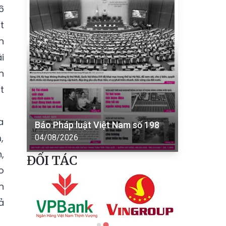
6
t
n
i
h
t
a
Báo Pháp luật Việt Nam số 198
,
04/08/2026
,
ĐỐI TÁC
o
h
ả