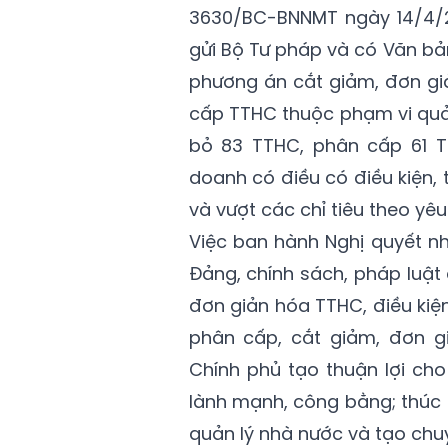
3630/BC-BNNMT ngày 14/4/2
gửi Bộ Tư pháp và có Văn bả
phương án cắt giảm, đơn gi
cấp TTHC thuộc phạm vi quản
bỏ 83 TTHC, phân cấp 61 T
doanh có điều có điều kiện,
và vượt các chỉ tiêu theo yê
Việc ban hành Nghị quyết 
Đảng, chính sách, pháp luật
đơn giản hóa TTHC, điều kiệ
phân cấp, cắt giảm, đơn g
Chính phủ tạo thuận lợi cho
lành mạnh, công bằng; thúc 
quản lý nhà nước và tạo chu