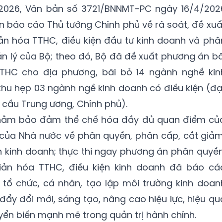
026, Văn bản số 3721/BNNMT-PC ngày 16/4/202
n báo cáo Thủ tướng Chính phủ về rà soát, đề xuấ
ản hóa TTHC, điều kiện đầu tư kinh doanh và phâ
 lý của Bộ; theo đó, Bộ đã đề xuất phương án bã
THC cho địa phương, bãi bỏ 14 ngành nghề kin
 thu hẹp 03 ngành ngề kinh doanh có điều kiện (đạ
u cầu Trung ương, Chính phủ).
nhằm bảo đảm thể chế hóa đầy đủ quan điểm củ
 của Nhà nước về phân quyền, phân cấp, cắt giảm
n kinh doanh; thực thi ngay phương án phân quyền
iản hóa TTHC, điều kiện kinh doanh đã báo cá
 tổ chức, cá nhân, tạo lập môi trường kinh doan
đẩy đổi mới, sáng tạo, nâng cao hiệu lực, hiệu qu
yển biến mạnh mẽ trong quản trị hành chính.