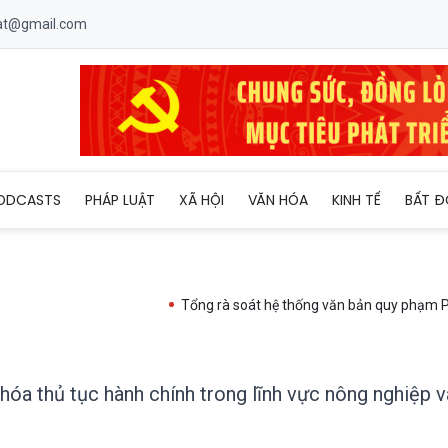
uat@gmail.com
, đơn giản hóa thủ tục hành chính trong lĩnh vực nông nghiệp và
ODCASTS
PHÁP LUẬT
XÃ HỘI
VĂN HÓA
KINH TẾ
BẤT Đ
Tổng rà soát hệ thống văn bản quy phạm P
óa thủ tục hành chính trong lĩnh vực nông nghiệp v