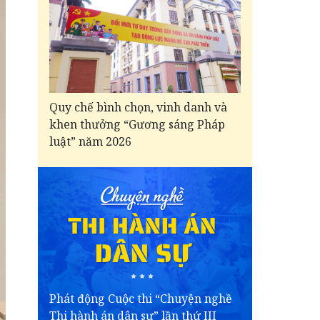
Quy chế bình chọn, vinh danh và
khen thưởng “Gương sáng Pháp
luật” năm 2026
Phát động Cuộc thi “Chuyện nghề
Thi hành án dân sự” lần thứ III