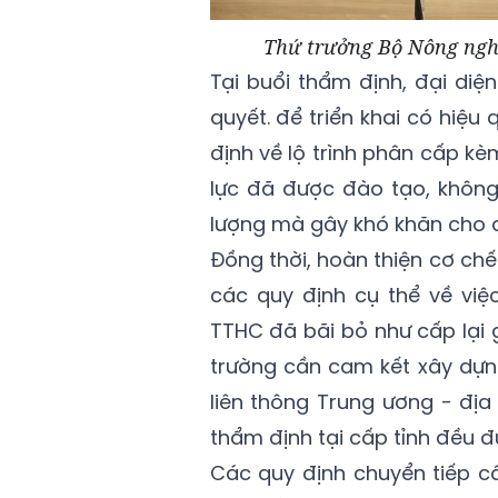
Thứ trưởng Bộ Nông ngh
Tại buổi thẩm định, đại diện
quyết. để triển khai có hiệu
định về lộ trình phân cấp kè
lực đã được đào tạo, khôn
lượng mà gây khó khăn cho đ
Đồng thời, hoàn thiện cơ chế
các quy định cụ thể về việ
TTHC đã bãi bỏ như cấp lại 
trường cần cam kết xây dựn
liên thông Trung ương - đị
thẩm định tại cấp tỉnh đều đ
Các quy định chuyển tiếp cầ