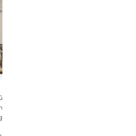
ủ
n
g