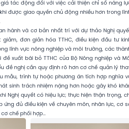
iá tác động đối với việc cải thiện chỉ số năng lự
 khi được giao quyền chủ động nhiều hơn trong lĩn
.
an hành và cơ bản nhất trí với dự thảo Nghị quyế
t giảm, đơn giản hóa TTHC, điều kiện đầu tư kin
ng lĩnh vực nông nghiệp và môi trường, các thàn
ới đề xuất bãi bỏ TTHC của Bộ Nông nghiệp và Mô
iểu đề nghị cần quy định rõ hơn cơ chế quản lý tha
iểu mẫu, trình tự hoặc phương án tích hợp nghĩa v
phát sinh trách nhiệm nặng hơn hoặc gây khó khă
hi Nghị quyết có hiệu lực; thực hiện thận trọng, ch
 ứng đủ điều kiện về chuyên môn, nhân lực, cơ s
à cơ chế phối hợp…