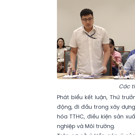
Các t
Phát biểu kết luận, Thứ trư
động, đi đầu trong xây dựng
hóa TTHC, điều kiện sản xu
nghiệp và Môi trường.