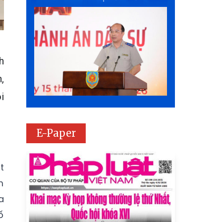
h
,
i
E-Paper
t
m
a
ố