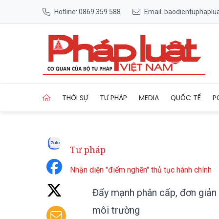
Hotline: 0869 359 588
Email: baodientuphapl
Trang chủ Đẩy mạnh phân cấp
THỜI SỰ
TƯ PHÁP
MEDIA
QUỐC TẾ
P
Tư pháp
Nhận diện "điểm nghẽn" thủ tục hành chính
Đẩy mạnh phân cấp, đơn giản h
môi trường