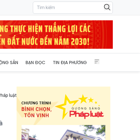
 môi trường
ỘNG SẢN
BẠN ĐỌC
TIN ĐỊA PHƯƠNG
háp luật
à