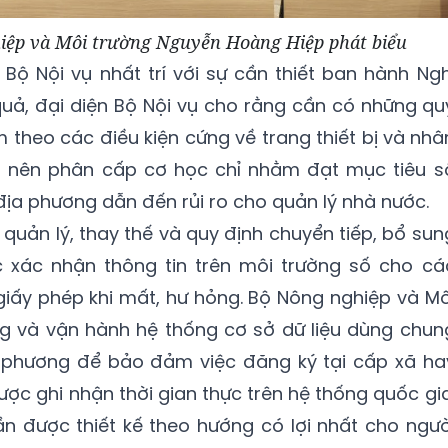
iệp và Môi trường Nguyễn Hoàng Hiệp phát biểu
 Bộ Nội vụ nhất trí với sự cần thiết ban hành Ngh
 quả, đại diện Bộ Nội vụ cho rằng cần có những qu
m theo các điều kiện cứng về trang thiết bị và nhâ
g nên phân cấp cơ học chỉ nhằm đạt mục tiêu s
ịa phương dẫn đến rủi ro cho quản lý nhà nước.
 quản lý, thay thế và quy định chuyển tiếp, bổ sun
c xác nhận thông tin trên môi trường số cho cá
giấy phép khi mất, hư hỏng. Bộ Nông nghiệp và Mô
g và vận hành hệ thống cơ sở dữ liệu dùng chun
a phương để bảo đảm việc đăng ký tại cấp xã ha
ược ghi nhận thời gian thực trên hệ thống quốc gia
n được thiết kế theo hướng có lợi nhất cho ngườ