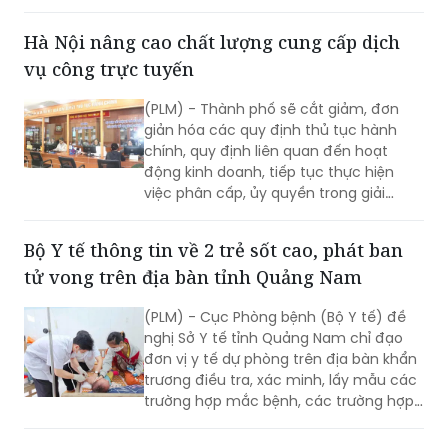
mầm non rất mong đợi với mong
muốn học hỏi, chia sẻ kinh nghiệm
Hà Nội nâng cao chất lượng cung cấp dịch
nâng cao chất lượng chăm sóc, nuôi
vụ công trực tuyến
dưỡng, giáo dục trẻ. Và cũng là cơ hội
để trẻ mầm non của các trường học
(PLM) - Thành phố sẽ cắt giảm, đơn
trên địa bàn quận được giao lưu, thể
giản hóa các quy định thủ tục hành
hiện năng khiếu cũng như sự tự tin
chính, quy định liên quan đến hoạt
trong hoạt động hằng ngày.
động kinh doanh, tiếp tục thực hiện
việc phân cấp, ủy quyền trong giải
quyết thủ tục hành chính theo quy
định.
Bộ Y tế thông tin về 2 trẻ sốt cao, phát ban
tử vong trên địa bàn tỉnh Quảng Nam
(PLM) - Cục Phòng bệnh (Bộ Y tế) đề
nghị Sở Y tế tỉnh Quảng Nam chỉ đạo
đơn vị y tế dự phòng trên địa bàn khẩn
trương điều tra, xác minh, lấy mẫu các
trường hợp mắc bệnh, các trường hợp
tiếp xúc gần, xét nghiệm xác định tác
nhân gây bệnh; tăng cường giám sát,