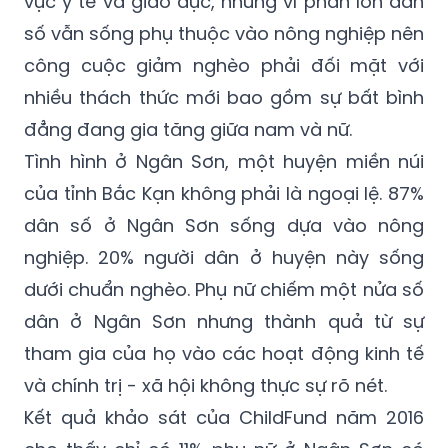
vực y tế và giáo dục, nhưng vì phần lớn dân
số vẫn sống phụ thuộc vào nông nghiệp nên
công cuộc giảm nghèo phải đối mặt với
nhiều thách thức mới bao gồm sự bất bình
đẳng đang gia tăng giữa nam và nữ.
Tình hình ở Ngân Sơn, một huyện miền núi
của tỉnh Bắc Kạn không phải là ngoại lệ. 87%
dân số ở Ngân Sơn sống dựa vào nông
nghiệp. 20% người dân ở huyện này sống
dưới chuẩn nghèo. Phụ nữ chiếm một nửa số
dân ở Ngân Sơn nhưng thành quả từ sự
tham gia của họ vào các hoạt động kinh tế
và chính trị - xã hội không thực sự rõ nét.
Kết quả khảo sát của ChildFund năm 2016