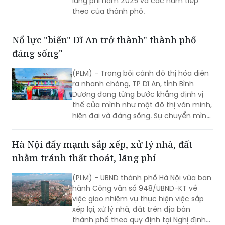
lãng phí năm 2025 và các năm tiếp
theo của thành phố.
Nổ lực "biến" Dĩ An trở thành" thành phố
đáng sống"
(PLM) - Trong bối cảnh đô thị hóa diễn
ra nhanh chóng, TP Dĩ An, tỉnh Bình
Dương đang từng bước khẳng định vị
thế của mình như một đô thị văn minh,
hiện đại và đáng sống. Sự chuyển mình
mạnh mẽ này không thể thiếu vai trò
quan trọng của chính quyền địa
Hà Nội đẩy mạnh sắp xếp, xử lý nhà, đất
phương, với những nỗ lực không ngừng
nhằm tránh thất thoát, lãng phí
nghỉ nhằm mang lại diện mạo mới cho
Dĩ An, đáp ứng kỳ vọng của người dân
(PLM) - UBND thành phố Hà Nội vừa ban
và doanh nghiệp.
hành Công văn số 948/UBND-KT về
việc giao nhiệm vụ thực hiện việc sắp
xếp lại, xử lý nhà, đất trên địa bàn
thành phố theo quy định tại Nghị định