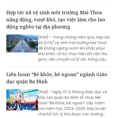
số 03/2025/NĐ-CP.
Hợp tác xã vệ sinh môi trường Mai Thoa
năng động, vượt khó, tạo việc làm cho lao
động nghèo tại địa phương
(PLM) -
Trong n
hững năm qua, Hợp tác
xã (HTX) vệ sinh môi trường Mai Thoa
đã không ngừng vươn lên khắc phục
khó khăn, nỗ lực thực hiện tốt việc thu
gom, vận chuyển xử lý rác, trồng cây
xanh tại địa phương góp phần giữ gìn
môi trường xanh, sạch, đẹp, vừa tạo việc
Liên hoan “Bé khỏe, bé ngoan” ngành Giáo
làm, thu nhập cho người lao động
dục quận Ba Đình
nghèo trên địa bàn huyện vùng
cao Tam Đường, tỉnh Lai Châu.
(PLM) - Ngày 13-3, Phòng Giáo dục và
Đào tạo quận Ba Đình tổ chức liên
hoan “Bé khỏe, bé ngoan” cấp mầm
non năm học 2024-2025. Đây là sân
chơi bổ ích, lý thú được các trường