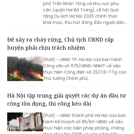
phố Trần Nhân Tông và khu vực phụ
cận (quận Hai Bà Trưng), Lễ hội Quà
tặng Du lịch Hà Nội 2025 chính thức
khai mạc, thu hút đông đảo người dân
Thủ đô và du khách trong và ngoài
nước tới tham dự.
Để xảy ra cháy rừng, Chủ tịch UBND cấp
huyện phải chịu trách nhiệm
(PLM) - UBND TP. Hà Nội vừa ban hành
Công văn số 1176/UBND-NNMT về việc
thực hiện Công điện số 25/CĐ-TTg của
Thủ tướng Chính phủ.
Hà Nội tập trung giải quyết các dự án đầu tư
công tồn đọng, thi công kéo dài
(PLM) - UBND thành phố Hà Nội vừa ban
hành Kế hoạch số 85/KH-UBND về việc
thực hiện các biện pháp phòng, chống