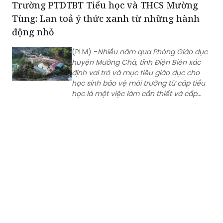
Trường PTDTBT Tiểu học và THCS Mường
phát hiện sớm các trường hợp mắc
Tùng: Lan toả ý thức xanh từ những hành
mới tại cộng đồng.
động nhỏ
(PLM) -
Nhiều năm qua Phòng Giáo dục
huyện Mường Chà, tỉnh Điện Biên xác
định vai trò và mục tiêu giáo dục cho
học sinh bảo vệ môi trường từ cấp tiểu
học là một việc làm cần thiết và cấp
bách. Qua hoạt động giáo dục, hầu
hết các học sinh đều thể hiện
tình yêu thiên nhiên, hình thành một số
kỹ năng, thói quen bảo vệ môi trường
tại trường học và gia đình, nếp sống văn
minh, văn hoá.