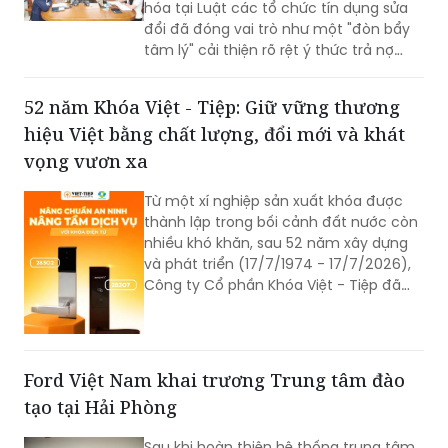
hóa tại Luật các tổ chức tín dụng sửa
đổi đã đóng vai trò như một "đòn bẩy
tâm lý" cải thiện rõ rệt ý thức trả nợ
của bên vay.
52 năm Khóa Việt - Tiệp: Giữ vững thương
hiệu Việt bằng chất lượng, đổi mới và khát
vọng vươn xa
Từ một xí nghiệp sản xuất khóa được
thành lập trong bối cảnh đất nước còn
nhiều khó khăn, sau 52 năm xây dựng
và phát triển (17/7/1974 - 17/7/2026),
Công ty Cổ phần Khóa Việt - Tiệp đã
trở thành một trong những doanh
nghiệp cơ khí tiêu biểu của Việt Nam.
Hành trình hơn nửa thế kỷ ấy không chỉ
là câu chuyện tăng trưởng của một
Ford Việt Nam khai trương Trung tâm đào
thương hiệu “quốc dân”, mà còn phản
tạo tại Hải Phòng
ánh sự bền bỉ của doanh nghiệp Việt
trong quá trình đổi mới, hội nhập và
Sau khi hoàn thiện hệ thống trung tâm