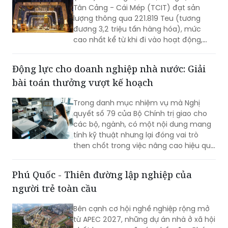
Tân Cảng - Cái Mép (TCIT) đạt sản
lượng thông qua 221.819 Teu (tương
đương 3,2 triệu tấn hàng hóa), mức
cao nhất kể từ khi đi vào hoạt động,
vượt kỷ lục được thiết lập vào tháng
8/2025. Kết quả này không chỉ đánh
Động lực cho doanh nghiệp nhà nước: Giải
dấu bước tăng trưởng về sản lượng mà
bài toán thưởng vượt kế hoạch
còn khẳng định năng lực vận hành, khả
năng thích ứng và chất lượng dịch vụ
Trong danh mục nhiệm vụ mà Nghị
của TCIT trong bối cảnh thị trường vận
quyết số 79 của Bộ Chính trị giao cho
tải biển và chuỗi cung ứng toàn cầu
các bộ, ngành, có một nội dung mang
còn nhiều biến động.
tính kỹ thuật nhưng lại đóng vai trò
then chốt trong việc nâng cao hiệu quả
hoạt động của doanh nghiệp nhà nước
(DNNN): xây dựng cơ chế thưởng theo
Phú Quốc - Thiên đường lập nghiệp của
tỷ lệ đối với phần lợi nhuận vượt kế
người trẻ toàn cầu
hoạch.
Bên cạnh cơ hội nghề nghiệp rộng mở
từ APEC 2027, những dự án nhà ở xã hội