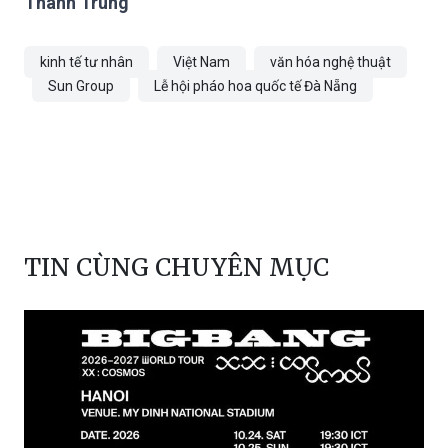
Thành Trung
kinh tế tư nhân
Việt Nam
văn hóa nghệ thuật
Sun Group
Lễ hội pháo hoa quốc tế Đà Nẵng
TIN CÙNG CHUYÊN MỤC