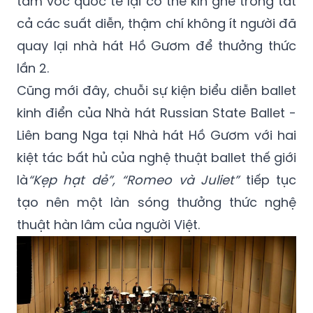
tầm vóc quốc tế lại có thể kín ghế trong tất
cả các suất diễn, thậm chí không ít người đã
quay lại nhà hát Hồ Gươm để thưởng thức
lần 2.
Cũng mới đây, chuỗi sự kiện biểu diễn ballet
kinh điển của Nhà hát Russian State Ballet -
Liên bang Nga tại Nhà hát Hồ Gươm với hai
kiệt tác bất hủ của nghệ thuật ballet thế giới
là
“Kẹp hạt dẻ”, “Romeo và Juliet”
tiếp tục
tạo nên một làn sóng thưởng thức nghệ
thuật hàn lâm của người Việt.