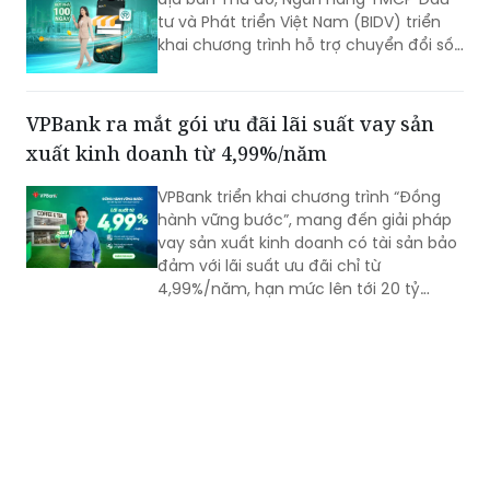
tư và Phát triển Việt Nam (BIDV) triển
khai chương trình hỗ trợ chuyển đổi số
và tín dụng quy mô lớn cho doanh
nghiệp, hộ kinh doanh và các đơn vị sự
nghiệp.
VPBank ra mắt gói ưu đãi lãi suất vay sản
xuất kinh doanh từ 4,99%/năm
VPBank triển khai chương trình “Đồng
hành vững bước”, mang đến giải pháp
vay sản xuất kinh doanh có tài sản bảo
đảm với lãi suất ưu đãi chỉ từ
4,99%/năm, hạn mức lên tới 20 tỷ
đồng cùng nhiều tiện ích quản lý tài
chính hiện đại. Với thời gian phê duyệt
nhanh chóng chỉ 1 phút, đây được đánh
giá là giải pháp nguồn vốn tối ưu cho
hộ kinh doanh.