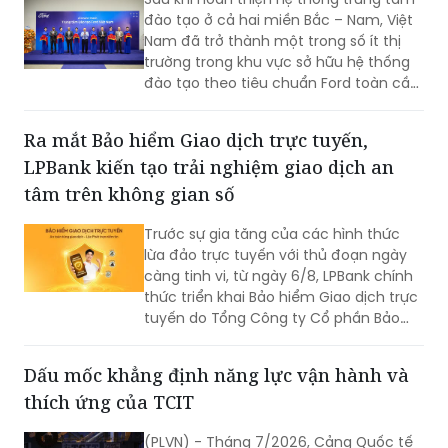
không ngừng nâng cao năng lực cạnh
đào tạo ở cả hai miền Bắc – Nam, Việt
tranh.
Nam đã trở thành một trong số ít thị
trường trong khu vực sở hữu hệ thống
đào tạo theo tiêu chuẩn Ford toàn cầu,
cùng với Thái Lan, Nam Phi, Úc và
Philippin.
Ra mắt Bảo hiểm Giao dịch trực tuyến,
LPBank kiến tạo trải nghiệm giao dịch an
tâm trên không gian số
Trước sự gia tăng của các hình thức
lừa đảo trực tuyến với thủ đoạn ngày
càng tinh vi, từ ngày 6/8, LPBank chính
thức triển khai Bảo hiểm Giao dịch trực
tuyến do Tổng Công ty Cổ phần Bảo
hiểm LPBank (LPBI) cung cấp.
Dấu mốc khẳng định năng lực vận hành và
thích ứng của TCIT
(PLVN) - Tháng 7/2026, Cảng Quốc tế