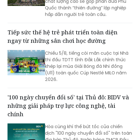
chất lượng cao sẽ góp phần đưa Phú
Quốc thành “thiên đường” lập nghiệp
hấp dẫn người trẻ toàn cầu.
Tiếp sức thế hệ trẻ phát triển toàn diện
ngay từ những sân chơi học đường
Chiều 5/8, tiếng còi mãn cuộc tại Nhà
thi đấu TDTT tỉnh Đắk Lắk chính thức
khép lại mùa Giải Bóng đá Nhi đồng
(U11) toàn quốc Cúp Nestlé MILO năm
2026.
'100 ngày chuyển đổi số' tại Thủ đô: BIDV và
những giải pháp trợ lực công nghệ, tài
chính
Hòa cùng khí thế bứt tốc của chiến
dịch "100 ngày chuyển đổi số" trên toàn
địa bàn Thủ đô, Ngân hàng TMCP Đầu