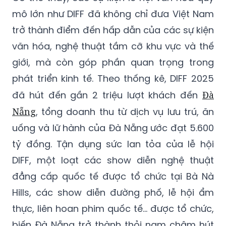
mô lớn như DIFF đã không chỉ đưa Việt Nam
trở thành điểm đến hấp dẫn của các sự kiện
văn hóa, nghệ thuật tầm cỡ khu vực và thế
giới, mà còn góp phần quan trọng trong
phát triển kinh tế. Theo thống kê, DIFF 2025
đã hút đến gần 2 triệu lượt khách đến
Đà
Nẵng
, tổng doanh thu từ dịch vụ lưu trú, ăn
uống và lữ hành của Đà Nẵng ước đạt 5.600
tỷ đồng. Tận dụng sức lan tỏa của lễ hội
DIFF, một loạt các show diễn nghệ thuật
đẳng cấp quốc tế được tổ chức tại Bà Nà
Hills, các show diễn đường phố, lễ hội ẩm
thực, liên hoan phim quốc tế… được tổ chức,
biến Đà Nẵng trở thành thỏi nam châm hút