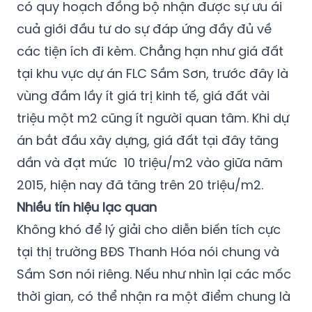
có quy hoạch đồng bộ nhận được sự ưu ái
cuả giới đầu tư do sự đáp ứng đầy đủ về
các tiện ích đi kèm. Chẳng hạn như giá đất
tại khu vực dự án FLC Sầm Sơn, trước đây là
vùng đầm lầy ít giá trị kinh tế, giá đất vài
triệu một m2 cũng ít người quan tâm. Khi dự
án bắt đầu xây dựng, giá đất tại đây tăng
dần và đạt mức 10 triệu/m2 vào giữa năm
2015, hiện nay đã tăng trên 20 triệu/m2.
Nhiều tín hiệu lạc quan
Không khó để lý giải cho diễn biến tích cực
tại thị trường BĐS Thanh Hóa nói chung và
Sầm Sơn nói riêng. Nếu như nhìn lại các mốc
thời gian, có thể nhận ra một điểm chung là