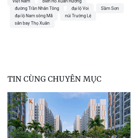
Việt Nam
biển Hồ Xuân Hương
đường Trần Nhân Tông
đại lộ Voi
Sầm Sơn
đại lộ Nam sông Mã
núi Trường Lệ
sân bay Thọ Xuân
TIN CÙNG CHUYÊN MỤC