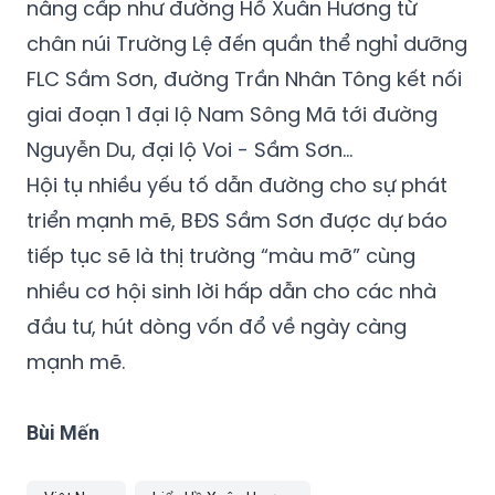
nâng cấp như đường Hồ Xuân Hương từ
chân núi Trường Lệ đến quần thể nghỉ dưỡng
FLC Sầm Sơn, đường Trần Nhân Tông kết nối
giai đoạn 1 đại lộ Nam Sông Mã tới đường
Nguyễn Du, đại lộ Voi - Sầm Sơn…
Hội tụ nhiều yếu tố dẫn đường cho sự phát
triển mạnh mẽ, BĐS Sầm Sơn được dự báo
tiếp tục sẽ là thị trường “màu mỡ” cùng
nhiều cơ hội sinh lời hấp dẫn cho các nhà
đầu tư, hút dòng vốn đổ về ngày càng
mạnh mẽ.
Bùi Mến