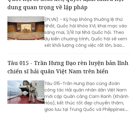
và các vấn đề thuộc thẩm quyền của
dung quan trọng về lập pháp
QH. Việc các cơ quan của QH và Chính
phủ khẩn trương hoàn tất công tác
(PLVN) - Kỳ họp không thường lệ thứ
chuẩn bị cho thấy quyết tâm đưa các
Nhất, Quốc hội khóa XVI, khai mạc vào
chủ trương của Đảng nhanh chóng đi
sáng mai, 3/8 tại Nhà Quốc hội. Theo
vào cuộc sống thông qua những quyết
dự kiến chương trình, Quốc hội sẽ xem
sách kịp thời của QH.
xét khối lượng công việc rất lớn, bao
gồm dự kiến biểu quyết thông qua
nhiều dự án luật quan trọng...
Tàu 015 - Trần Hưng Đạo rèn luyện bản lĩnh
chiến sĩ hải quân Việt Nam trên biển
Tàu 015-Trần Hưng Đạo cùng đoàn
công tác Hải quân nhân dân Việt Nam
mới cập Quân cảng Cam Ranh (Khánh
Hòa), kết thúc tốt đẹp chuyến thăm,
giao lưu tại Trung Quốc và Philippines.
Trong điều kiện hoạt động liên tục trên
biển, tàu đã duy trì nghiêm các chế độ
trực sẵn sàng chiến đấu, trực canh, đi
ca; tổ chức luyện tập các phương án...