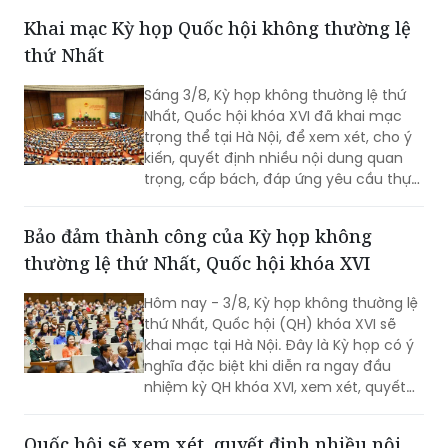
viên Ban Chấp hành Trung ương Đảng,
Khai mạc Kỳ họp Quốc hội không thường lệ
quyền Bộ trưởng Bộ Nội vụ.
thứ Nhất
Sáng 3/8, Kỳ họp không thường lệ thứ
Nhất, Quốc hội khóa XVI đã khai mạc
trọng thể tại Hà Nội, để xem xét, cho ý
kiến, quyết định nhiều nội dung quan
trọng, cấp bách, đáp ứng yêu cầu thực
tiễn, vì sự phát triển nhanh, bền vững
của đất nước.
Bảo đảm thành công của Kỳ họp không
thường lệ thứ Nhất, Quốc hội khóa XVI
Hôm nay - 3/8, Kỳ họp không thường lệ
thứ Nhất, Quốc hội (QH) khóa XVI sẽ
khai mạc tại Hà Nội. Đây là Kỳ họp có ý
nghĩa đặc biệt khi diễn ra ngay đầu
nhiệm kỳ QH khóa XVI, xem xét, quyết
định nhiều nội dung quan trọng về
công tác lập pháp, công tác nhân sự
Quốc hội sẽ xem xét, quyết định nhiều nội