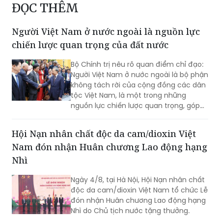
ĐỌC THÊM
Người Việt Nam ở nước ngoài là nguồn lực
chiến lược quan trọng của đất nước
Bộ Chính trị nêu rõ quan điểm chỉ đạo:
Người Việt Nam ở nước ngoài là bộ phận
không tách rời của cộng đồng các dân
tộc Việt Nam, là một trong những
nguồn lực chiến lược quan trọng, góp
phần nâng cao sức mạnh tổng hợp
quốc gia; là cầu nối giữa Việt Nam với
Hội Nạn nhân chất độc da cam/dioxin Việt
thế giới...
Nam đón nhận Huân chương Lao động hạng
Nhì
Ngày 4/8, tại Hà Nội, Hội Nạn nhân chất
độc da cam/dioxin Việt Nam tổ chức Lễ
đón nhận Huân chương Lao động hạng
Nhì do Chủ tịch nước tặng thưởng.