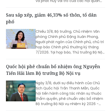
và phát huy vai trò của các hội quần
chúng trong giai đoạn phát triển mới
(Chỉ thị số 11-CT/TW)
Sau sắp xếp, giảm 46,33% số thôn, tổ dân
phố
Chiều 3/8, Bộ trưởng, Chủ nhiệm Văn
phòng Chính phủ Đặng Xuân Phong,
Người phát ngôn của Chính phủ, chủ trì
họp báo Chính phủ thường kỳ tháng
7/2026. Tại họp báo, Thứ trưởng Bộ Nội
vụ Nguyễn Thị Hà đã thông tin về kết
quả sắp xếp các thôn, tổ dân phố trên
Quốc hội phê chuẩn bổ nhiệm ông Nguyễn
toàn quốc.
Tiến Hải làm Bộ trưởng Bộ Nội vụ
Ngày 3/8, dưới sự điều hành của Chủ
tịch Quốc hội Trần Thanh Mẫn, Quốc
hội tiến hành công tác nhân sự thuộc
thẩm quyền, phê chuẩn việc bổ nhiệm
Bộ trưởng Bộ Nội vụ nhiệm kỳ 2026 -
2031 đối với ông Nguyễn Tiến Hải, Ủy