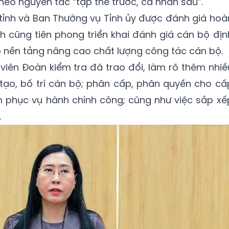
heo nguyên tắc “tập thể trước, cá nhân sau”.
tỉnh và Ban Thường vụ Tỉnh ủy được đánh giá hoà
nh cũng tiên phong triển khai đánh giá cán bộ địn
o nền tảng nâng cao chất lượng công tác cán bộ.
 viên Đoàn kiểm tra đã trao đổi, làm rõ thêm nhiề
tạo, bố trí cán bộ; phân cấp, phân quyền cho cấ
m phục vụ hành chính công; cũng như việc sắp xế
.