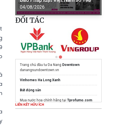
04/08/2026
ĐỐI TÁC
t
g
9
o
Trang chủ đầu tư Da Nang
Downtown
danangsundowntown.vn
à
Vinhomes Ha Long Xanh
a
Bất động sản
h
Mua nước hoa chính hãng tại
Tprofumo.com
LIÊN KẾT HỮU ÍCH
a
Mua nước hoa chính hãng tại
Tprofumo.com
y
Mua nước hoa chính hãng tại
Tprofumo.com