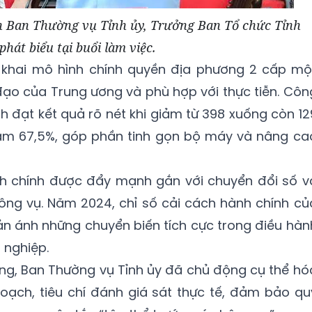
n Ban Thường vụ Tỉnh ủy, Trưởng Ban Tổ chức Tỉnh
phát biểu tại buổi làm việc.
n khai mô hình chính quyền địa phương 2 cấp mộ
ạo của Trung ương và phù hợp với thực tiễn. Côn
h đạt kết quả rõ nét khi giảm từ 398 xuống còn 12
iảm 67,5%, góp phần tinh gọn bộ máy và nâng ca
h chính được đẩy mạnh gắn với chuyển đổi số v
 công vụ. Năm 2024, chỉ số cải cách hành chính củ
hản ánh những chuyển biến tích cực trong điều hàn
 nghiệp.
ng, Ban Thường vụ Tỉnh ủy đã chủ động cụ thể hó
oạch, tiêu chí đánh giá sát thực tế, đảm bảo qu