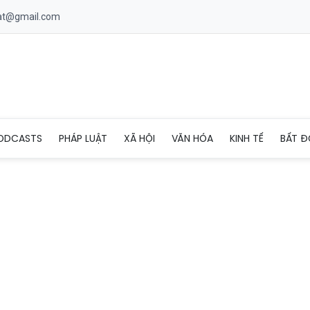
uat@gmail.com
ực sắp xếp bộ máy, cải cách hành chính ở Ninh Bình
ODCASTS
PHÁP LUẬT
XÃ HỘI
VĂN HÓA
KINH TẾ
BẤT Đ