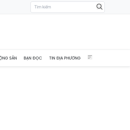
ỘNG SẢN
BẠN ĐỌC
TIN ĐỊA PHƯƠNG