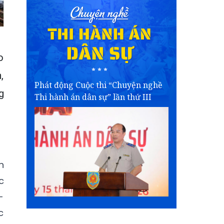
o
,
Phát động Cuộc thi “Chuyện nghề
g
Thi hành án dân sự” lần thứ III
h
c
-
c