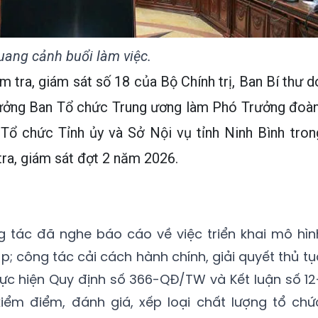
uang cảnh buổi làm việc.
 tra, giám sát số 18 của Bộ Chính trị, Ban Bí thư d
rưởng Ban Tổ chức Trung ương làm Phó Trưởng đoàn
 Tổ chức Tỉnh ủy và Sở Nội vụ tỉnh Ninh Bình tron
ra, giám sát đợt 2 năm 2026.
g tác đã nghe báo cáo về việc triển khai mô hìn
; công tác cải cách hành chính, giải quyết thủ tụ
hực hiện Quy định số 366-QĐ/TW và Kết luận số 12
kiểm điểm, đánh giá, xếp loại chất lượng tổ chứ