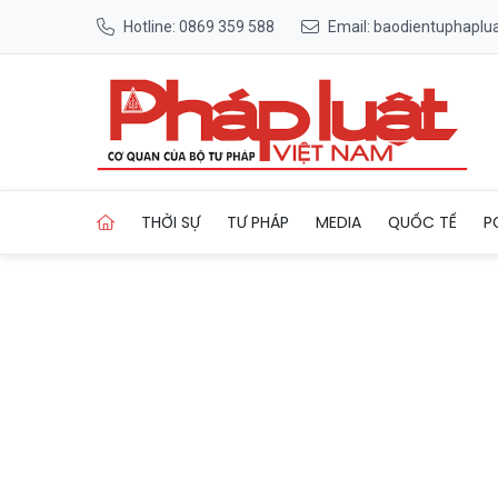
Hotline: 0869 359 588
Email: baodientuphapl
Trang chủ Đánh giá cao nỗ l
THỜI SỰ
TƯ PHÁP
MEDIA
QUỐC TẾ
P