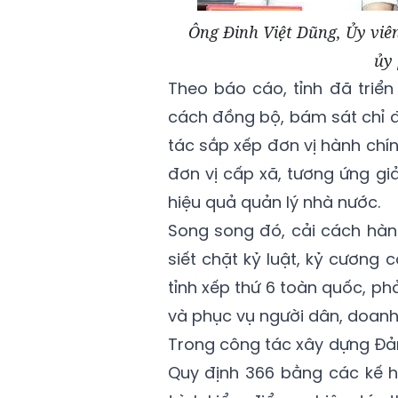
Ông Đinh Việt Dũng, Ủy viê
ủy 
Theo báo cáo, tỉnh đã triể
cách đồng bộ, bám sát chỉ đ
tác sắp xếp đơn vị hành chín
đơn vị cấp xã, tương ứng g
hiệu quả quản lý nhà nước.
Song song đó, cải cách hàn
siết chặt kỷ luật, kỷ cương
tỉnh xếp thứ 6 toàn quốc, p
và phục vụ người dân, doanh
Trong công tác xây dựng Đả
Quy định 366 bằng các kế h