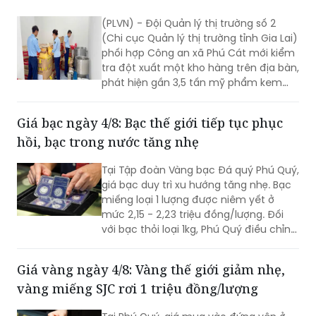
(Chi cục Quản lý thị trường tỉnh Gia Lai)
phối hợp Công an xã Phú Cát mới kiểm
tra đột xuất một kho hàng trên địa bàn,
phát hiện gần 3,5 tấn mỹ phẩm kem
dưỡng trắng toàn thân không có Phiếu
công bố sản phẩm mỹ phẩm theo quy
Giá bạc ngày 4/8: Bạc thế giới tiếp tục phục
định.
hồi, bạc trong nước tăng nhẹ
Tại Tập đoàn Vàng bạc Đá quý Phú Quý,
giá bạc duy trì xu hướng tăng nhẹ. Bạc
miếng loại 1 lượng được niêm yết ở
mức 2,15 - 2,23 triệu đồng/lượng. Đối
với bạc thỏi loại 1kg, Phú Quý điều chỉnh
đưa giá về mức 57,9 - 59,7 triệu
đồng/kg.
Giá vàng ngày 4/8: Vàng thế giới giảm nhẹ,
vàng miếng SJC rơi 1 triệu đồng/lượng
Tại Phú Quý, giá mua vào đứng yên ở
mức 137 triệu đồng/lượng, còn giá bán
ra lùi 1 triệu đồng/lượng xuống 140 triệu