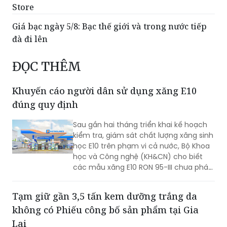
Giá bạc ngày 5/8: Bạc thế giới và trong nước tiếp
đà đi lên
ĐỌC THÊM
Khuyến cáo người dân sử dụng xăng E10
đúng quy định
Sau gần hai tháng triển khai kế hoạch
kiểm tra, giám sát chất lượng xăng sinh
học E10 trên phạm vi cả nước, Bộ Khoa
học và Công nghệ (KH&CN) cho biết
các mẫu xăng E10 RON 95-III chưa phát
hiện dấu hiệu vi phạm về chất lượng và
đo lường, tạo cơ sở để thúc đẩy lộ trình
Tạm giữ gần 3,5 tấn kem dưỡng trắng da
phát triển nhiên liệu sinh học tại Việt
không có Phiếu công bố sản phẩm tại Gia
Nam.
Lai
(PLVN) - Đội Quản lý thị trường số 2