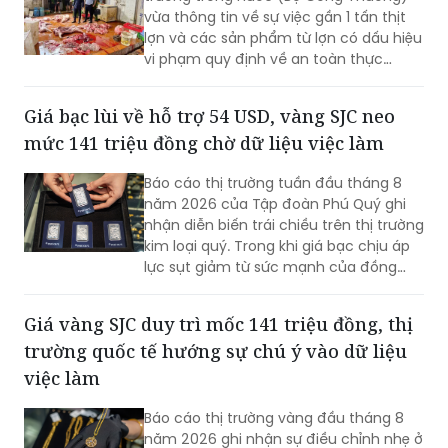
vi phạm quy định về an toàn thực
phẩm (ATTP). Theo đó, 7/9 mẫu xét
nghiệm dương tính với virus dịch tả lợn
Giá bạc lùi về hỗ trợ 54 USD, vàng SJC neo
châu Phi. Sự việc đã được Đội Quản lý
mức 141 triệu đồng chờ dữ liệu việc làm
thị trường (QLTT) số 9, Chi cục QLTT
Hưng Yên chuyển hồ sơ cùng toàn bộ
Báo cáo thị trường tuần đầu tháng 8
tang vật đến Cơ quan Cảnh sát điều
năm 2026 của Tập đoàn Phú Quý ghi
tra, Công an tỉnh để xác minh, xử lý
nhận diễn biến trái chiều trên thị trường
theo quy định của pháp luật.
kim loại quý. Trong khi giá bạc chịu áp
lực sụt giảm từ sức mạnh của đồng
USD, thị trường vàng trong nước lại thể
hiện sự thận trọng với mức điều chỉnh
Giá vàng SJC duy trì mốc 141 triệu đồng, thị
không đáng kể trước khi các dữ liệu
trường quốc tế hướng sự chú ý vào dữ liệu
kinh tế quan trọng được công bố.
việc làm
Báo cáo thị trường vàng đầu tháng 8
năm 2026 ghi nhận sự điều chỉnh nhẹ ở
thị trường trong nước với giá bán ra
chốt tại 141 triệu đồng mỗi lượng. Trên