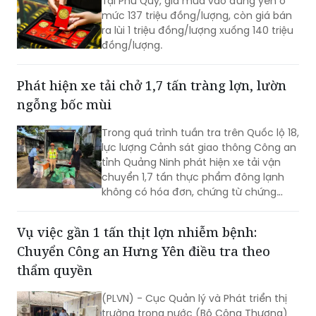
đồng/lượng.
Phát hiện xe tải chở 1,7 tấn tràng lợn, lườn
ngỗng bốc mùi
Trong quá trình tuần tra trên Quốc lộ 18,
lực lượng Cảnh sát giao thông Công an
tỉnh Quảng Ninh phát hiện xe tải vận
chuyển 1,7 tấn thực phẩm đông lạnh
không có hóa đơn, chứng từ chứng
minh nguồn gốc, xuất xứ hợp pháp.
Vụ việc gần 1 tấn thịt lợn nhiễm bệnh:
Chuyển Công an Hưng Yên điều tra theo
thẩm quyền
(PLVN) - Cục Quản lý và Phát triển thị
trường trong nước (Bộ Công Thương)
vừa thông tin về sự việc gần 1 tấn thịt
lợn và các sản phẩm từ lợn có dấu hiệu