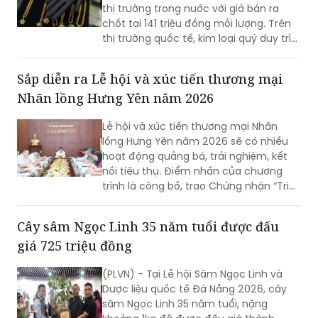
thị trường quốc tế, kim loại quý duy trì
vùng giá cao khi Cục Dự trữ Liên bang
Mỹ quyết định giữ nguyên mức lãi suất
Sắp diễn ra Lễ hội và xúc tiến thương mại
hiện hành, trong khi giới đầu tư đang
Nhãn lồng Hưng Yên năm 2026
hướng sự chú ý vào các dữ liệu kinh tế
quan trọng sắp được công bố để xác
Lễ hội và xúc tiến thương mại Nhãn
định xu hướng giao dịch tiếp theo.
lồng Hưng Yên năm 2026 sẽ có nhiều
hoạt động quảng bá, trải nghiệm, kết
nối tiêu thụ. Điểm nhấn của chương
trình là công bố, trao Chứng nhận “Tri
thức trồng và chế biến Nhãn lồng Hưng
Yên” được đưa vào Danh mục di sản
Cây sâm Ngọc Linh 35 năm tuổi được đấu
văn hóa phi vật thể quốc gia.
giá 725 triệu đồng
(PLVN) - Tại Lễ hội Sâm Ngọc Linh và
Dược liệu quốc tế Đà Nẵng 2026, cây
sâm Ngọc Linh 35 năm tuổi, nặng
khoảng 1kg đã được đấu giá thành
công với mức 725 triệu đồng.