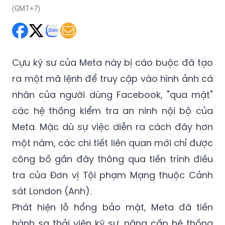
Cựu kỹ sư của Meta này bị cáo buộc đã tạo
ra một mã lệnh để truy cập vào hình ảnh cá
nhân của người dùng Facebook, "qua mặt"
các hệ thống kiểm tra an ninh nội bộ của
Meta. Mặc dù sự việc diễn ra cách đây hơn
một năm, các chi tiết liên quan mới chỉ được
công bố gần đây thông qua tiến trình điều
tra của Đơn vị Tội phạm Mạng thuộc Cảnh
sát London (Anh).
Phát hiện lỗ hổng bảo mật, Meta đã tiến
hành sa thải viên kỹ sư, nâng cấp hệ thống
an ninh và chuyển giao hồ sơ vụ việc cho