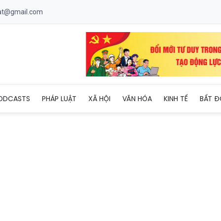
uat@gmail.com
tải ở thủ đô Somalia, ít nhất 90 người thiệt mạng
ODCASTS
PHÁP LUẬT
XÃ HỘI
VĂN HÓA
KINH TẾ
BẤT Đ