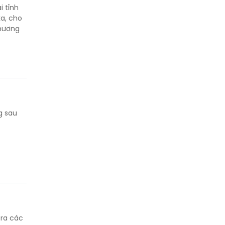
i tỉnh
a, cho
thương
g sau
 ra các