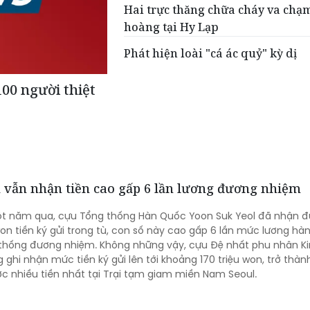
Hai trực thăng chữa cháy va chạ
hoàng tại Hy Lạp
Phát hiện loài "cá ác quỷ" kỳ dị
100 người thiệt
 vẫn nhận tiền cao gấp 6 lần lương đương nhiệm
t năm qua, cựu Tổng thống Hàn Quốc Yoon Suk Yeol đã nhận 
won tiền ký gửi trong tù, con số này cao gấp 6 lần mức lương h
thống đương nhiệm. Không những vậy, cựu Đệ nhất phu nhân K
ghi nhận mức tiền ký gửi lên tới khoảng 170 triệu won, trở thà
 nhiều tiền nhất tại Trại tạm giam miền Nam Seoul.