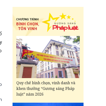
ổ
y
o
Quy chế bình chọn, vinh danh và
o
khen thưởng “Gương sáng Pháp
luật” năm 2026
n