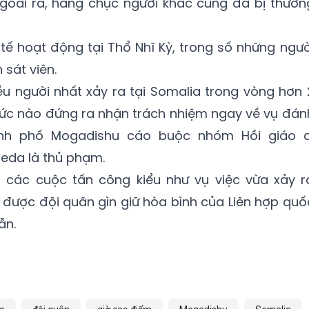
Ngoài ra, hàng chục người khác cũng đã bị thươn
ế hoạt động tại Thổ Nhĩ Kỳ, trong số những ngườ
 sát viên.
ều người nhất xảy ra tại Somalia trong vòng hơn 
hức nào đứng ra nhận trách nhiệm ngay về vụ đán
ành phố Mogadishu cáo buộc nhóm Hồi giáo a
aeda là thủ phạm.
 các cuộc tấn công kiểu như vụ việc vừa xảy r
được đội quân gìn giữ hòa bình của Liên hợp quố
ẫn.