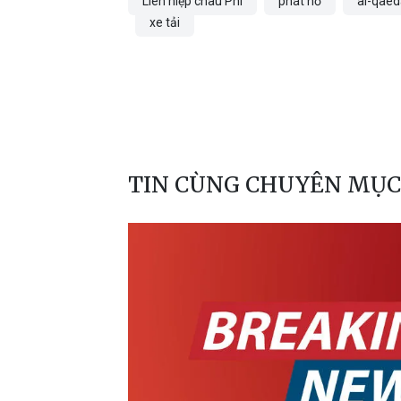
Liên hiệp châu Phi
phát nổ
al-qaed
xe tải
TIN CÙNG CHUYÊN MỤC