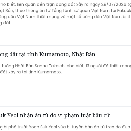
cho biết, liên quan đến trận động đất xảy ra ngày 28/07/2026 tạ
 Bản, theo thông tin từ Tổng Lãnh sự quán Việt Nam tại Fukuok
ông dân Việt Nam thiệt mạng và một số công dân Việt Nam bị 
g đất.
động đất tại tỉnh Kumamoto, Nhật Bản
 tướng Nhật Bản Sanae Takaichi cho biết, 13 người đã thiệt mạn
 đất xảy ra tại tỉnh Kumamoto.
k Yeol nhận án tù do vi phạm luật bầu cử
 bị phế truất Yoon Suk Yeol vừa bị tuyên bản án tù treo do đưa