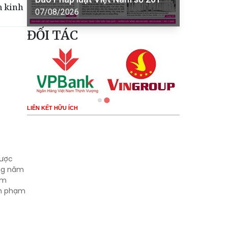
m kinh
07/08/2026
ĐỐI TÁC
LIÊN KẾT HỮU ÍCH
được
àng năm
im
nh phạm