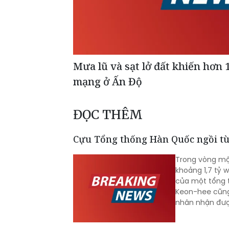
Mưa lũ và sạt lở đất khiến hơn 
mạng ở Ấn Độ
ĐỌC THÊM
Cựu Tổng thống Hàn Quốc ngồi tù
Trong vòng mộ
khoảng 1,7 tỷ 
của một tổng 
Keon-hee cũng 
nhân nhận được