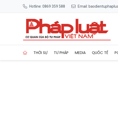
Hotline: 0869 359 588
Email: baodientuphapl
Trang chủ Đánh bom bằng xe 
THỜI SỰ
TƯ PHÁP
MEDIA
QUỐC TẾ
P