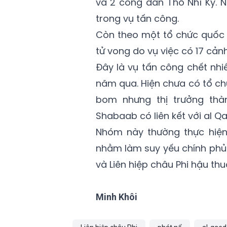
và 2 công dân Thổ Nhĩ Kỳ. 
trong vụ tấn công.
Còn theo một tổ chức quốc t
tử vong do vụ việc có 17 cảnh
Đây là vụ tấn công chết nhi
năm qua. Hiện chưa có tổ c
bom nhưng thị trưởng th
Shabaab có liên kết với al Q
Nhóm này thường thực hiện
nhằm làm suy yếu chính phủ 
và Liên hiệp châu Phi hậu thu
Minh Khôi