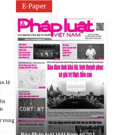
E-Paper
án lẻ
t
tên
ển
ử vong
Báo Pháp luật Việt Nam số 201