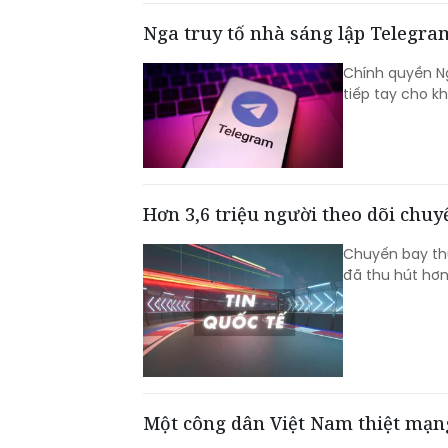
Nga truy tố nhà sáng lập Telegra
Chính quyền Ng
tiếp tay cho k
Hơn 3,6 triệu người theo dõi chu
Chuyến bay thử
đã thu hút hơn 
Một công dân Việt Nam thiệt mạng