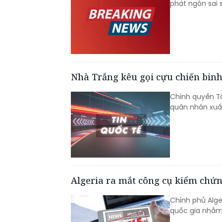
phát ngôn sai 
Nhà Trắng kêu gọi cựu chiến binh 
Chính quyền T
quân nhân xuất
Algeria ra mắt công cụ kiểm chứn
Chính phủ Alge
quốc gia nhằm 