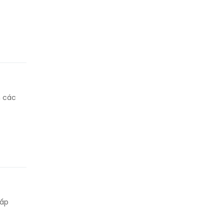
h các
cấp