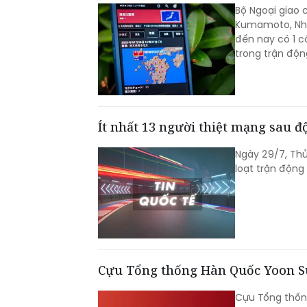
Bộ Ngoại giao 
Kumamoto, Nhật
đến nay có 1 c
trong trận độn
Ít nhất 13 người thiệt mạng sau 
Ngày 29/7, Thủ
loạt trận động
Cựu Tổng thống Hàn Quốc Yoon Su
Cựu Tổng thống