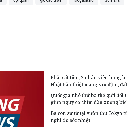
a
đội quân
giờ cao điểm
Mogadishu
Somalia
Phải cất tiền, 2 nhân viên hãng b
Nhật Bản thiệt mạng sau động đấ
Quốc gia nhỏ thứ ba thế giới đổi 
giữa nguy cơ chìm dần xuống bi
Ba con sư tử tại vườn thú Tokyo t
nghi do sốc nhiệt