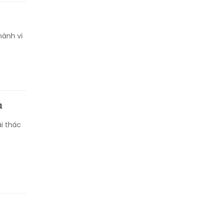
hành vi
u
i thác