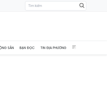
ỘNG SẢN
BẠN ĐỌC
TIN ĐỊA PHƯƠNG