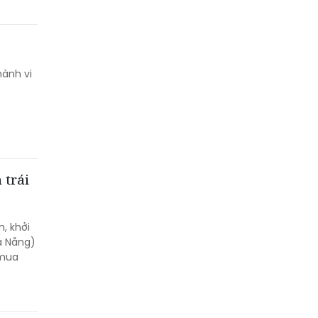
hành vi
 trái
, khởi
à Nẵng)
 mua