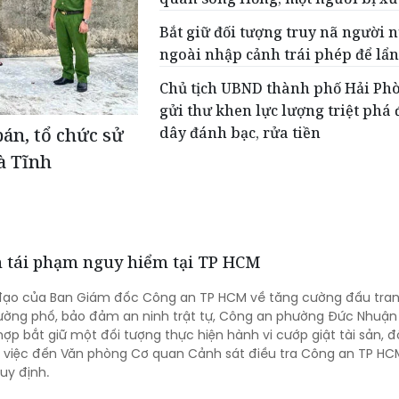
Bắt giữ đối tượng truy nã người 
ngoài nhập cảnh trái phép để lẩn
Chủ tịch UBND thành phố Hải Ph
gửi thư khen lực lượng triệt phá
dây đánh bạc, rửa tiền
bán, tổ chức sử
à Tĩnh
ản tái phạm nguy hiểm tại TP HCM
 đạo của Ban Giám đốc Công an TP HCM về tăng cường đấu tran
ường phố, bảo đảm an ninh trật tự, Công an phường Đức Nhuận
ợp bắt giữ một đối tượng thực hiện hành vi cướp giật tài sản, 
ụ việc đến Văn phòng Cơ quan Cảnh sát điều tra Công an TP HC
uy định.