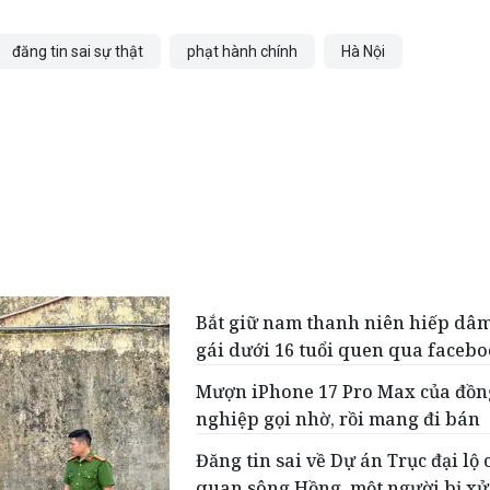
đăng tin sai sự thật
phạt hành chính
Hà Nội
Bắt giữ nam thanh niên hiếp dâ
gái dưới 16 tuổi quen qua faceb
Mượn iPhone 17 Pro Max của đồn
nghiệp gọi nhờ, rồi mang đi bán
Đăng tin sai về Dự án Trục đại lộ
quan sông Hồng, một người bị xử