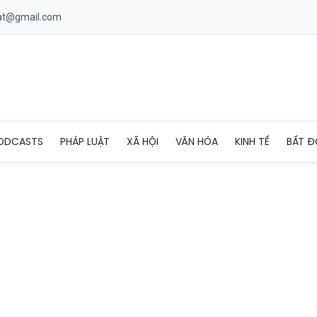
uat@gmail.com
ật về bầu cử, một người đàn ông ở Hà Nội bị phạt 7,5 triệu đồng
ODCASTS
PHÁP LUẬT
XÃ HỘI
VĂN HÓA
KINH TẾ
BẤT Đ