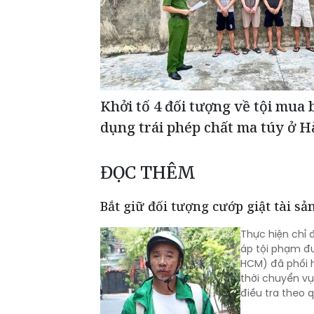
Khởi tố 4 đối tượng về tội mua 
dụng trái phép chất ma túy ở H
ĐỌC THÊM
Bắt giữ đối tượng cướp giật tài s
Thực hiện chỉ
áp tội phạm đ
HCM) đã phối h
thời chuyển v
điều tra theo q