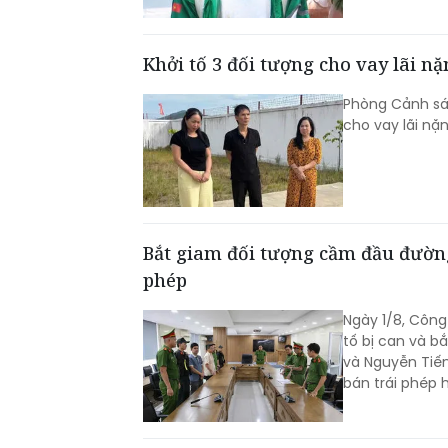
Khởi tố 3 đối tượng cho vay lãi n
Phòng Cảnh sát
cho vay lãi nặ
Bắt giam đối tượng cầm đầu đường
phép
Ngày 1/8, Công
tố bị can và b
và Nguyễn Tiến
bán trái phép 