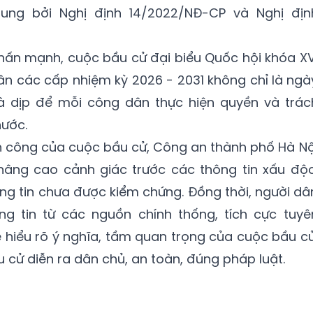
ung bởi Nghị định 14/2022/NĐ-CP và Nghị địn
hấn mạnh, cuộc bầu cử đại biểu Quốc hội khóa XV
ân các cấp nhiệm kỳ 2026 - 2031 không chỉ là ngà
à dịp để mỗi công dân thực hiện quyền và trác
nước.
công của cuộc bầu cử, Công an thành phố Hà Nộ
âng cao cảnh giác trước các thông tin xấu độc
ông tin chưa được kiểm chứng. Đồng thời, người dâ
g tin từ các nguồn chính thống, tích cực tuyê
è hiểu rõ ý nghĩa, tầm quan trọng của cuộc bầu cử
ử diễn ra dân chủ, an toàn, đúng pháp luật.