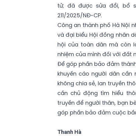
tử; đã được sửa đổi, bổ s
211/2025/NĐ-CP.
Công an thành phố Hà Nội n
và đại biểu Hội đồng nhân d
hội của toàn dân mà còn l
nhiệm của mình đối với đất 
Để góp phần bảo đảm thành 
khuyến cáo người dân cần n
không chia sẻ, lan truyền th
cần chủ động tìm hiểu thôn
truyền để người thân, bạn b
góp phần bảo đảm cuộc bầu c
Thanh Hà