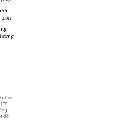
nước
 trốn
òng
 đường
h, trấn
 (TP
đồng
M để