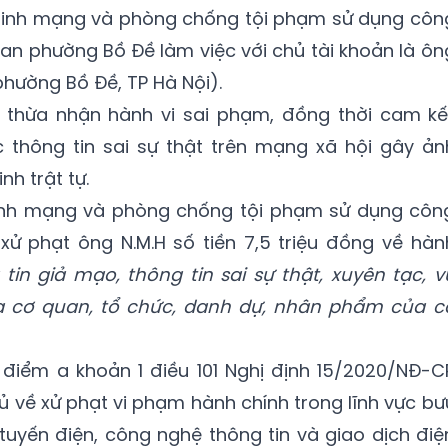
 ninh mạng và phòng chống tội phạm sử dụng côn
n phường Bồ Đề làm việc với chủ tài khoản là ôn
 phường Bồ Đề, TP Hà Nội).
.H thừa nhận hành vi sai phạm, đồng thời cam kế
c thông tin sai sự thật trên mạng xã hội gây ản
nh trật tự.
inh mạng và phòng chống tội phạm sử dụng côn
xử phạt ông N.M.H số tiền 7,5 triệu đồng về hàn
tin giả mạo, thông tin sai sự thật, xuyên tạc, v
a cơ quan, tổ chức, danh dự, nhân phẩm của c
 điểm a khoản 1 điều 101 Nghị định 15/2020/NĐ-C
 về xử phạt vi phạm hành chính trong lĩnh vực bư
 tuyến điện, công nghệ thông tin và giao dịch điệ