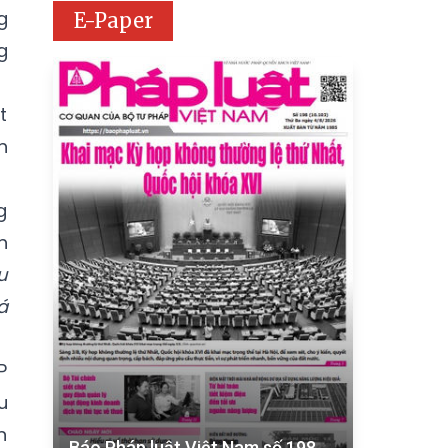
g
E-Paper
g
t
h
g
h
u
á
P
u
n
Báo Pháp luật Việt Nam số 198