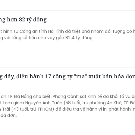
ặng hơn 82 tỷ đồng
 hình sự Công an tỉnh Hà Tĩnh đã triệt phá nhóm đối tượng có 
ng với tổng số tiền cho vay gần 82,4 tỷ đồng.
 dây, điều hành 17 công ty "ma" xuất bán hóa đơn
 an TP Đà Nẵng cho biết, Phòng Cảnh sát kinh tế đã khởi tố vụ án
ắt tạm giam Nguyễn Anh Tuấn (58 tuổi, trú phường An Khê, TP Đ
 Trãi (43 tuổi, trú TPHCM) để điều tra về hành vi in, phát hành,
hóa đơn.