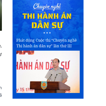
Phát động Cuộc thi “Chuyện nghề
,
Thi hành án dân sự” lần thứ III
ự
n
ẻ