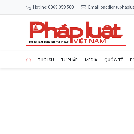
Hotline: 0869 359 588
Email: baodientuphapl
Trang chủ Đăng tin sai sự th
THỜI SỰ
TƯ PHÁP
MEDIA
QUỐC TẾ
P