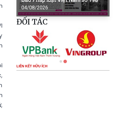
h
04/08/2026
ĐỐI TÁC
I
y
h
i
LIÊN KẾT HỮU ÍCH
,
n
n
,