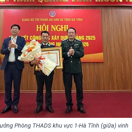
ưởng Phòng THADS khu vực 1-Hà Tĩnh (giữa) vinh