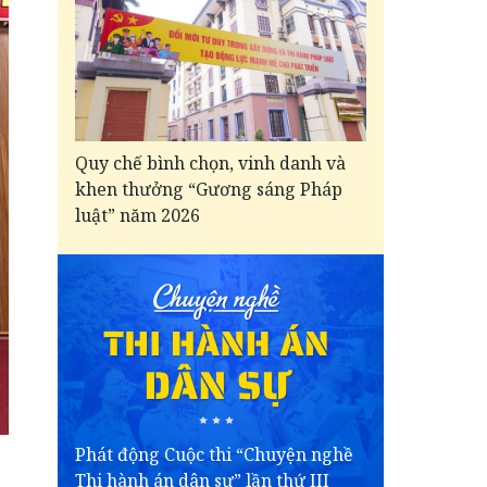
Quy chế bình chọn, vinh danh và
khen thưởng “Gương sáng Pháp
luật” năm 2026
Phát động Cuộc thi “Chuyện nghề
Thi hành án dân sự” lần thứ III