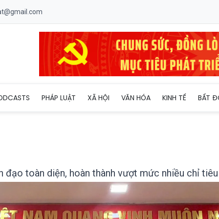
uat@gmail.com
Tĩnh: Lãnh đạo toàn diện, hoàn thành vượt mức nhiều chỉ tiêu
ODCASTS
PHÁP LUẬT
XÃ HỘI
VĂN HÓA
KINH TẾ
BẤT Đ
đạo toàn diện, hoàn thành vượt mức nhiều chỉ tiêu