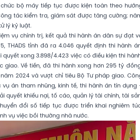
ổ chức bộ máy tiếp tục được kiện toàn theo hướn
. Công tác kiểm tra, giám sát được tăng cường; nă
 lý kỷ luật.
ệm vụ chính trị, kết quả thi hành án dân sự đạt v
25, THADS tỉnh đã ra 4.046 quyết định thi hành án
ải quyết xong 3.898/4.423 việc có điều kiện thi hành
ợc giao. Về tiền, đã thi hành xong hơn 295 tỷ đồng
 năm 2024 và vượt chỉ tiêu Bộ Tư pháp giao. Côn
c vụ án tham nhũng, kinh tế, thi hành án tín dụng 
 quyết khiếu nại, tố cáo, quản lý tài chính, tài sản
huyển đổi số tiếp tục được triển khai nghiêm túc
nh vụ việc bồi thường nhà nước.