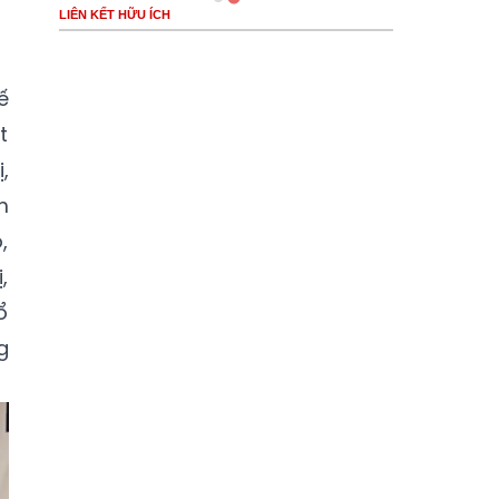
LIÊN KẾT HỮU ÍCH
ế
t
,
m
,
,
ổ
g