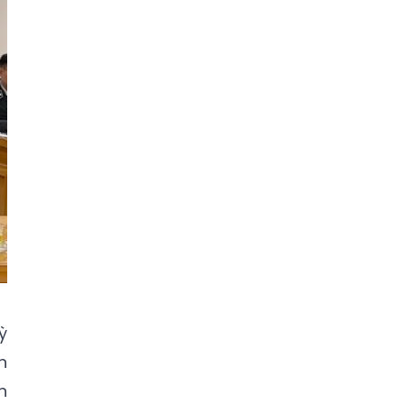
ỳ
n
n