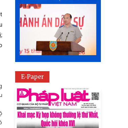
t
u
;
o
E-Paper
g
u
ộ
ô