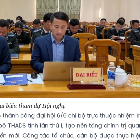
ại biểu tham dự Hội nghị.
 thành công đại hội 6/6 chi bộ trực thuộc nhiệm k
 THADS tỉnh lần thứ I, tạo nền tảng chính trị qua
iển mới. Công tác tổ chức, cán bộ được thực hiệ