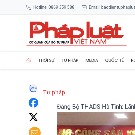
Hotline: 0869 359 588
Email: baodientuphapl
Trang chủ Đảng Bộ THADS Hà 
THỜI SỰ
TƯ PHÁP
MEDIA
QUỐC TẾ
P
Tư pháp
Đảng Bộ THADS Hà Tĩnh: Lãnh 