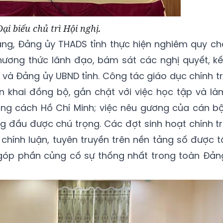
Đại biểu chủ trì Hội nghị.
ng, Đảng ủy THADS tỉnh thực hiện nghiêm quy ch
phương thức lãnh đạo, bám sát các nghị quyết, kế
 và Đảng ủy UBND tỉnh. Công tác giáo dục chính trị
n khai đồng bộ, gắn chặt với việc học tập và là
ong cách Hồ Chí Minh; việc nêu gương của cán bộ
g đầu được chú trọng. Các đợt sinh hoạt chính trị
 chính luận, tuyên truyền trên nền tảng số được t
 góp phần củng cố sự thống nhất trong toàn Đản