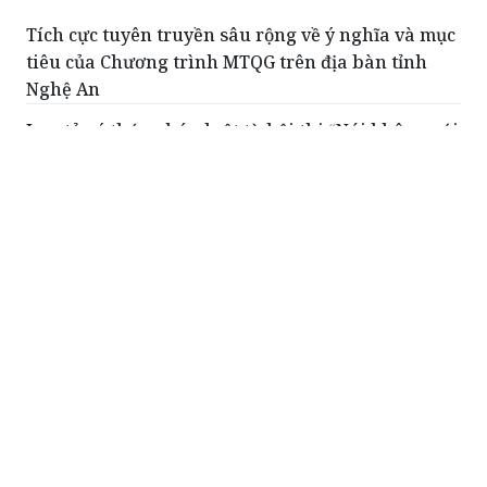
Tích cực tuyên truyền sâu rộng về ý nghĩa và mục
tiêu của Chương trình MTQG trên địa bàn tỉnh
Nghệ An
Lan tỏa ý thức pháp luật từ hội thi “Nói không với
tảo hôn” nơi vùng cao Sa Pa
Kịp thời chỉ đạo các văn bản thực hiện CT MTQG
trên địa bàn Nghệ An
Lào Cai huy động hơn 50.000 tỷ đồng thực hiện
hiệu quả chính sách phát triển vùng đồng bào
dân tộc thiểu số và miền núi
Lào Cai quyết liệt đẩy lùi tảo hôn, hướng tới
tương lai bình đẳng và hạnh phúc
ĐỌC THÊM