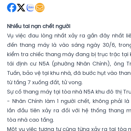
Nhiều tai nạn chết người
Vụ việc đau lòng nhất xảy ra gần đây nhất li
đến thang máy là vào sáng ngày 30/6, trong
kiểm tra chiếc thang máy đang bị trục trặc tại
tái định cư N5A (phường Nhân Chính), ông T
Tuấn, bảo vệ tại khu nhà, đã bước hụt vào than
từ tầng 7 xuống đất, tử vong.
Sự cố thang máy tại tòa nhà N5A khu đô thị T
- Nhân Chính làm 1 người chết, không phải là
lần đầu tiên xảy ra đối với hệ thống thang 
tòa nhà cao tầng.
Một vụ việc tương tự cũng từng xảy ra tại tòa