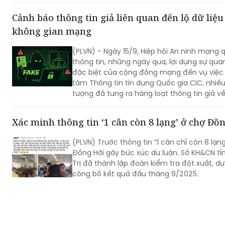
tăng trưởng kinh tế cuối năm.
Cảnh báo thông tin giả liên quan đến lộ dữ liệu
không gian mạng
(PLVN) - Ngày 15/9, Hiệp hội An ninh mạng 
thông tin, những ngày qua, lợi dụng sự qu
đặc biệt của cộng đồng mạng đến vụ việc 
tâm Thông tin tín dụng Quốc gia CIC, nhiều
tượng đã tung ra hàng loạt thông tin giả về 
dữ liệu” tại các cơ quan, tổ chức khác.
Xác minh thông tin ‘1 cân còn 8 lạng’ ở chợ Đồ
(PLVN) Trước thông tin “1 cân chỉ còn 8 lạng
Đồng Hới gây bức xúc dư luận. Sở KH&CN t
Trị đã thành lập đoàn kiểm tra đột xuất, dự
công bố kết quả đầu tháng 9/2025.