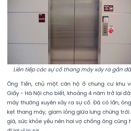
Liên tiếp các sự cố thang máy xảy ra gần đ
Ông Tiến, chủ một căn hộ ở chung cư khu 
Giấy - Hà Nội cho biết, khoảng 4 năm trở lại đ
máy thường xuyên xảy ra sự cố. Đã có lần, ông
kẹt thang máy, giam lỏng giữa lưng chừng trời.
già, sức khỏe yếu nên hai vợ chồng ông cũng 
đi lại vì lo sợ.