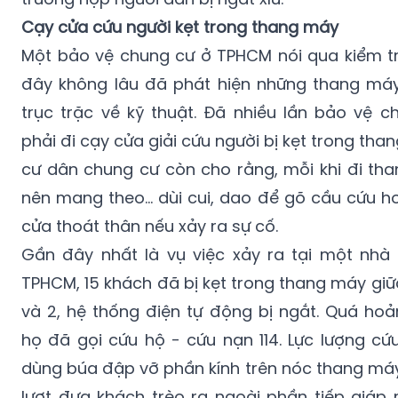
Cạy cửa cứu người kẹt trong thang máy
Một bảo vệ chung cư ở TPHCM nói qua kiểm t
đây không lâu đã phát hiện những thang má
trục trặc về kỹ thuật. Đã nhiều lần bảo vệ c
phải đi cạy cửa giải cứu người bị kẹt trong than
cư dân chung cư còn cho rằng, mỗi khi đi th
nên mang theo... dùi cui, dao để gõ cầu cứu 
cửa thoát thân nếu xảy ra sự cố.
Gần đây nhất là vụ việc xảy ra tại một nhà
TPHCM, 15 khách đã bị kẹt trong thang máy giữ
và 2, hệ thống điện tự động bị ngắt. Quá hoả
họ đã gọi cứu hộ - cứu nạn 114. Lực lượng cứ
dùng búa đập vỡ phần kính trên nóc thang máy
lượt đưa khách trèo ra ngoài phần tiếp giáp 