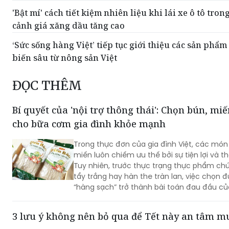
'Bật mí' cách tiết kiệm nhiên liệu khi lái xe ô tô tron
cảnh giá xăng dầu tăng cao
‘Sức sống hàng Việt’ tiếp tục giới thiệu các sản phẩm
biến sâu từ nông sản Việt
ĐỌC THÊM
Bí quyết của 'nội trợ thông thái': Chọn bún, mi
cho bữa cơm gia đình khỏe mạnh
Trong thực đơn của gia đình Việt, các món
miến luôn chiếm ưu thế bởi sự tiện lợi và t
Tuy nhiên, trước thực trạng thực phẩm ch
tẩy trắng hay hàn the tràn lan, việc chọn 
“hàng sạch” trở thành bài toán đau đầu c
nội trợ. Để bảo vệ sức khỏe cả nhà, nhiều 
bắt đầu khắt khe hơn trong việc truy xuất
3 lưu ý không nên bỏ qua để Tết này an tâm 
gốc và lựa chọn những thương hiệu uy tín.