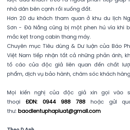
nhà dân bên cạnh rồi xuống đất.
Hơn 20 du khách tham quan ở khu du lịch N
Sơn - Đà Nẵng cũng bị một phen hú vía khi 
mắc kẹt trong cabin thang máy.
Chuyên mục Tiêu dùng & Dư luận của Báo Ph
Việt Nam tiếp nhận tất cả những phản ánh, kh
tố cáo của độc giả liên quan đến chất lư
phẩm, dịch vụ bảo hành, chăm sóc khách hàng.
Mọi kiến nghị của độc giả xin gọi vào 
thoại
ĐDN: 0944 988 788
hoặc gửi q
thư:
baodientuphapluat@gmail.com
Theo D.Anh