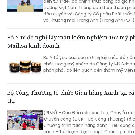
đến từ Israel, đã chính thức công bố gia nh
trường Việt Nam thông qua thỏa thuận phâ
độc quyền với Công ty Cổ phần Phát triển 
và Thương mại Trang Anh (Trang Anh PDT)
phối giải pháp trợ lọc dầu, kéo dài thời gia
dầu từ 300% đến 1000% so với thông thườn
Bộ Y tế đề nghị lấy mẫu kiểm nghiệm 162 mỹ 
Mailisa kinh doanh
Bộ Y tế yêu cầu các đơn vị lấy mẫu để ki
chất lượng mỹ phẩm do Công ty MK Skinca
phân phối, có liên quan đến thẩm mỹ viện M
Bộ Công Thương tổ chức Gian hàng Xanh tại cá
thị
(PLVN) - Cục Đổi mới sáng tạo, Chuyển đổi
Khuyến công (ĐCK - Bộ Công Thương) tổ 
Chương trình “Gian hàng Xanh: Tiêu dùng 
cách - Tiết kiệm điện năng”. Chương trình