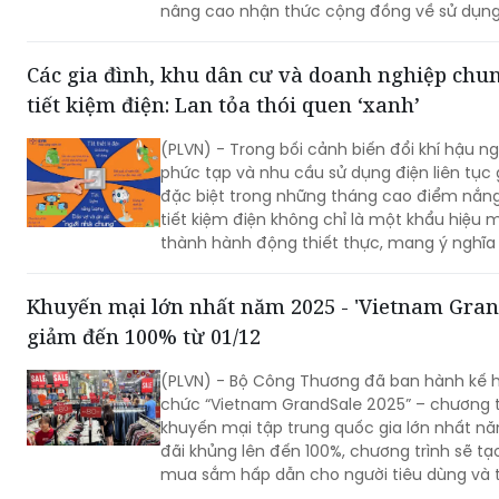
nâng cao nhận thức cộng đồng về sử dụn
lượng tiết kiệm và hiệu quả, thúc đẩy thói 
dùng xanh trong xã hội.
Các gia đình, khu dân cư và doanh nghiệp chun
tiết kiệm điện: Lan tỏa thói quen ‘xanh’
(PLVN) - Trong bối cảnh biến đổi khí hậu n
phức tạp và nhu cầu sử dụng điện liên tục 
đặc biệt trong những tháng cao điểm nắn
tiết kiệm điện không chỉ là một khẩu hiệu 
thành hành động thiết thực, mang ý nghĩa 
đối với từng gia đình, doanh nghiệp và cả 
Khuyến mại lớn nhất năm 2025 - 'Vietnam Gran
giảm đến 100% từ 01/12
(PLVN) - Bộ Công Thương đã ban hành kế 
chức “Vietnam GrandSale 2025” – chương t
khuyến mại tập trung quốc gia lớn nhất nă
đãi khủng lên đến 100%, chương trình sẽ tạ
mua sắm hấp dẫn cho người tiêu dùng và 
các doanh nghiệp tham gia khuyến mại, g