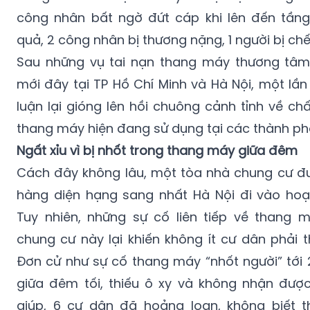
công nhân bất ngờ đứt cáp khi lên đến tầng
quả, 2 công nhân bị thương nặng, 1 người bị chế
Sau những vụ tai nạn thang máy thương tâm
mới đây tại TP Hồ Chí Minh và Hà Nội, một lầ
luận lại gióng lên hồi chuông cảnh tỉnh về ch
thang máy hiện đang sử dụng tại các thành phố
Ngất xỉu vì bị nhốt trong thang máy giữa đêm
Cách đây không lâu, một tòa nhà chung cư đ
hàng diện hạng sang nhất Hà Nội đi vào hoạ
Tuy nhiên, những sự cố liên tiếp về thang 
chung cư này lại khiến không ít cư dân phải t
Đơn cử như sự cố thang máy “nhốt người” tới 
giữa đêm tối, thiếu ô xy và không nhận được
giúp, 6 cư dân đã hoảng loạn, không biết t