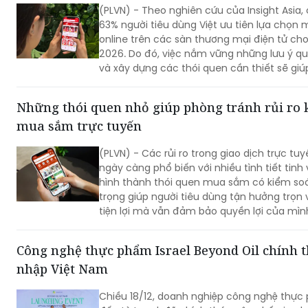
(PLVN) - Theo nghiên cứu của Insight Asia, 
63% người tiêu dùng Việt ưu tiên lựa chọn
online trên các sàn thương mại điện tử cho
2026. Do đó, việc nắm vững những lưu ý q
và xây dựng các thói quen cần thiết sẽ giú
mua an tâm hơn trong quá trình đặt hàng 
tuyến.
Những thói quen nhỏ giúp phòng tránh rủi ro 
mua sắm trực tuyến
(PLVN) - Các rủi ro trong giao dịch trực tu
ngày càng phổ biến với nhiều tình tiết tinh v
hình thành thói quen mua sắm có kiểm so
trọng giúp người tiêu dùng tận hưởng trọn 
tiện lợi mà vẫn đảm bảo quyền lợi của mìn
Công nghệ thực phẩm Israel Beyond Oil chính t
nhập Việt Nam
Chiều 18/12, doanh nghiệp công nghệ thự