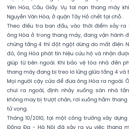
Yên Hòa, Cầu Giấy. Vụ tai nạn thang máy kh
Nguyễn Văn Hòa, ở quận Tây Hồ chết tại chỗ.
Theo điều tra ban đầu, vào thời điểm xảy ra 
ông Hòa ở trong thang máy, đang vận hành đ
chừng tầng 4 thì đột ngột dừng do mất điện. 
đó, ông Hòa phát tín hiệu cứu hộ và nhận đượ
giúp từ bên ngoài. Khi bảo vệ tòa nhà đến ph
thang máy đang bị treo lơ lửng giữa tầng 4 và 
Mọi người cậy cửa để đưa ông Hòa ra ngoài. 
chui ra ngoài, định nhảy xuống sàn nhà tần
không may bị trượt chân, rơi xuống hầm thang
tử vong.
Tháng 10/2010, tại một công trường xây dựng
Đống Đa - Hà Nội đã xảy ra vụ việc thang 