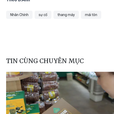
Nhân Chính
sự cố
thang máy
mái tôn
TIN CÙNG CHUYÊN MỤC