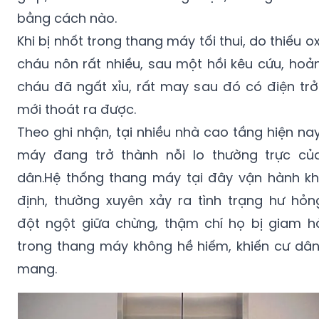
bằng cách nào.
Khi bị nhốt trong thang máy tối thui, do thiếu o
cháu nôn rất nhiều, sau một hồi kêu cứu, hoả
cháu đã ngất xỉu, rất may sau đó có điện trở
mới thoát ra được.
Theo ghi nhận, tại nhiều nhà cao tầng hiện na
máy đang trở thành nỗi lo thường trực củ
dân.Hệ thống thang máy tại đây vận hành k
định, thường xuyên xảy ra tình trạng hư hỏn
đột ngột giữa chừng, thậm chí họ bị giam h
trong thang máy không hề hiếm, khiến cư dâ
mang.