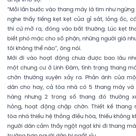
“Mỗi lần bước vào thang máy là tim như ngừng
nghe thấy tiếng kẹt kẹt của gỉ sắt, lỏng ốc, 
thì cứ mở ra, đóng vào bất thường. Lúc kẹt th
biết phó mặc cho số phận, những người già nh
tôi không thể nào”, ông nói.
Mới đi vào hoạt động chưa được bao lâu nh
một chung cư ở Linh Đàm, tình trạng thang m
chờn thường xuyên xảy ra. Phản ánh của mộ
dân cho hay, cả tòa nhà có 5 thang máy và 
hàng nhưng 2 trong số thang đó thường x
hỏng, hoạt động chập chờn. Thiết kế thang 
tòa nhà thiếu hệ thống điều hòa, thiếu không kh
người dân cảm thấy ngột ngạt khi đi thang má
trường hợp người dân bị ngất xỉu.