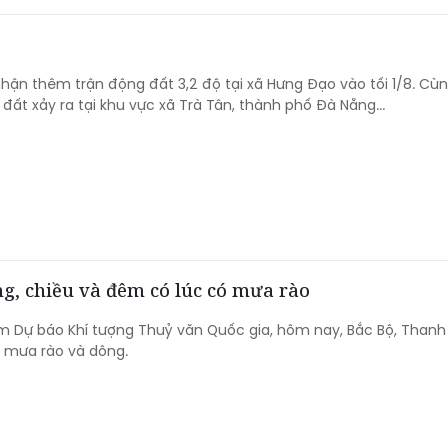
hận thêm trận động đất 3,2 độ tại xã Hưng Đạo vào tối 1/8. Cù
đất xảy ra tại khu vực xã Trà Tân, thành phố Đà Nẵng...
ắng, chiều và đêm có lúc có mưa rào
m Dự báo Khí tượng Thuỷ văn Quốc gia, hôm nay, Bắc Bộ, Thanh
ì mưa rào và dông.