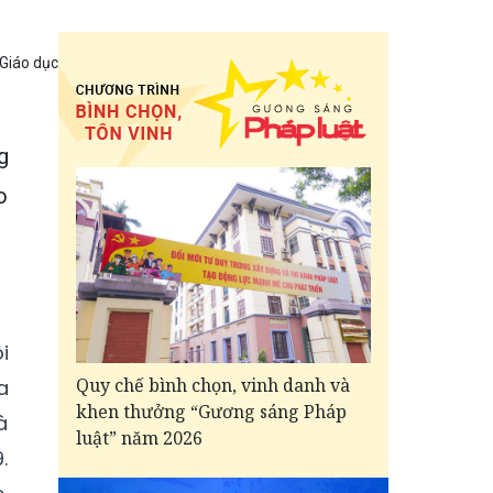
 Giáo dục
g
o
i
Quy chế bình chọn, vinh danh và
a
khen thưởng “Gương sáng Pháp
à
luật” năm 2026
.