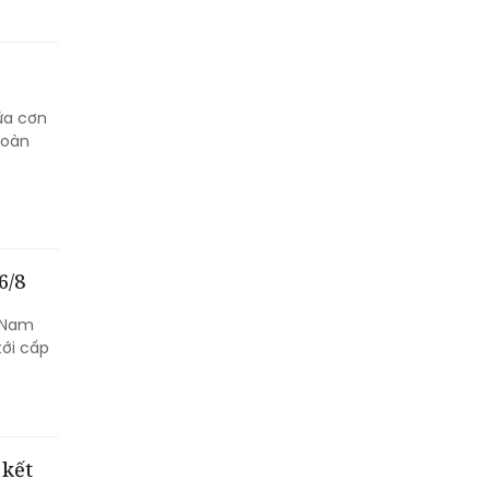
iữa cơn
hoàn
6/8
à Nam
ới cấp
 kết