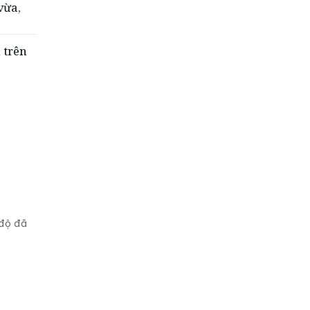
vừa,
 trên
 độ đã