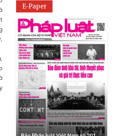
o
E-Paper
à
t
g
,
,
o
à
y
Báo Pháp luật Việt Nam số 201