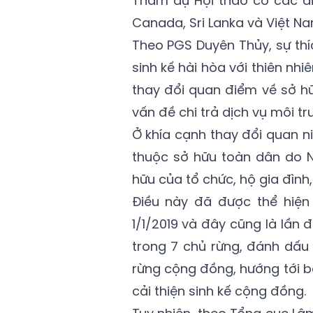
Tham dự Hội thảo có các diễ
Canada, Sri Lanka và Việt Na
Theo PGS Duyên Thủy, sự th
sinh kế hài hòa với thiên nh
thay đổi quan điểm về sở hữ
vấn đề chi trả dịch vụ môi tr
Ở khía cạnh thay đổi quan n
thuộc sở hữu toàn dân do N
hữu của tổ chức, hộ gia đình
Điều này đã được thể hiện 
1/1/2019 và đây cũng là lần
trong 7 chủ rừng, đánh dấu 
rừng cộng đồng, hướng tới b
cải thiện sinh kế cộng đồng.