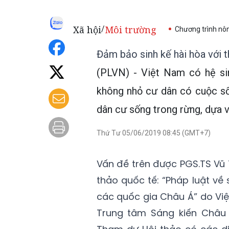
Xã hội
Môi trường
/
Chương trình nô
Đảm bảo sinh kế hài hòa với t
(PLVN) - Việt Nam có hệ si
không nhỏ cư dân có cuộc số
dân cư sống trong rừng, dựa v
Thứ Tư 05/06/2019 08:45 (GMT+7)
Vấn đề trên được PGS.TS Vũ T
thảo quốc tế: “Pháp luật về 
các quốc gia Châu Á” do Việ
Trung tâm Sáng kiến Châu 