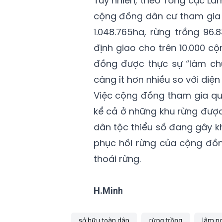
Tuy nhiên, theo Tổng cục Lâ
cộng đồng dân cư tham gia q
1.048.765ha, rừng trồng 96
định giao cho trên 10.000 c
đồng được thực sự “làm chủ”
càng ít hơn nhiều so với diện
Việc cộng đồng tham gia qu
kể cả ở những khu rừng được
dân tộc thiểu số đang gây kh
phục hồi rừng của cộng đồn
thoái rừng.
H.Minh
sở hữu toàn dân
rừng trồng
lâm n