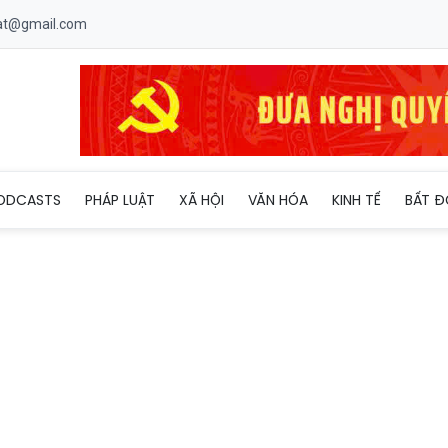
uat@gmail.com
ài hòa với thiên nhiên - giải pháp hiệu quả bảo vệ rừng
ODCASTS
PHÁP LUẬT
XÃ HỘI
VĂN HÓA
KINH TẾ
BẤT Đ