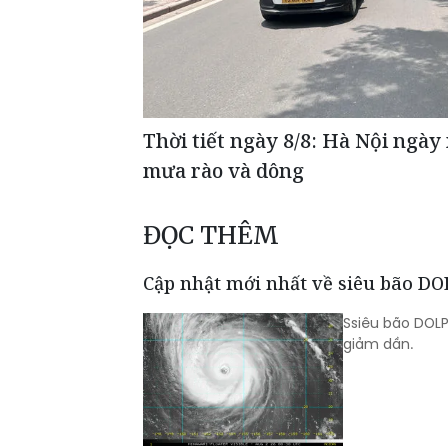
Thời tiết ngày 8/8: Hà Nội ngà
mưa rào và dông
ĐỌC THÊM
Cập nhật mới nhất về siêu bão D
Ssiêu bão DOLP
giảm dần.