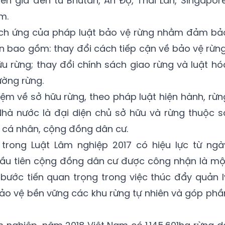
n giả đến từ Bhutan, Ấn Độ, Thái Lan, Singapore
m.
ích ứng của pháp luật bảo vệ rừng nhằm đảm bả
iên bao gồm: thay đổi cách tiếp cận về bảo vệ rừng
u rừng; thay đổi chính sách giao rừng và luật hó
ường rừng.
iệm về sở hữu rừng, theo pháp luật hiện hành, rừn
hà nước là đại diện chủ sở hữu và rừng thuộc s
, cá nhân, cộng đồng dân cư.
trong Luật Lâm nghiệp 2017 có hiệu lực từ ngà
 đầu tiên cộng đồng dân cư được công nhận là mộ
bước tiến quan trọng trong việc thúc đẩy quản l
ảo vệ bền vững các khu rừng tự nhiên và góp phầ