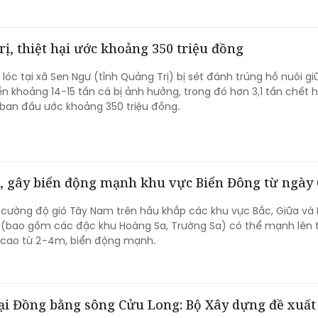
rị, thiệt hại ước khoảng 350 triệu đồng
 lóc tại xã Sen Ngư (tỉnh Quảng Trị) bị sét đánh trúng hồ nuôi g
n khoảng 14-15 tấn cá bị ảnh hưởng, trong đó hơn 3,1 tấn chết 
i ban đầu ước khoảng 350 triệu đồng.
7, gây biển động mạnh khu vực Biển Đông từ ngày 
 cường độ gió Tây Nam trên hầu khắp các khu vực Bắc, Giữa v
 (bao gồm các đặc khu Hoàng Sa, Trường Sa) có thể mạnh lên t
n cao từ 2-4m, biển động mạnh.
tại Đồng bằng sông Cửu Long: Bộ Xây dựng đề xuất