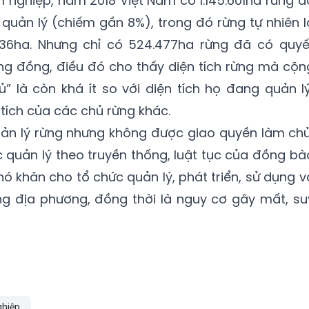
m nghiệp, năm 2018 Việt Nam có 1.145.601ha rừng d
uản lý (chiếm gần 8%), trong đó rừng tự nhiên l
.836ha. Nhưng chỉ có 524.477ha rừng đã có quyế
ộng đồng, điều đó cho thấy diện tích rừng mà cộn
 là còn khá ít so với diện tích họ đang quản lý
 tích của các chủ rừng khác.
ản lý rừng nhưng không được giao quyền làm chủ
 quản lý theo truyền thống, luật tục của đồng bà
ó khăn cho tổ chức quản lý, phát triển, sử dụng v
g địa phương, đồng thời là nguy cơ gây mất, su
ghiệp