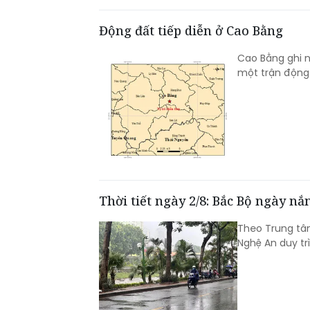
Động đất tiếp diễn ở Cao Bằng
Cao Bằng ghi n
một trận động 
Thời tiết ngày 2/8: Bắc Bộ ngày n
Theo Trung tâ
Nghệ An duy tr