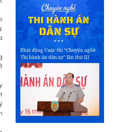
,
o
;
a
Phát động Cuộc thi “Chuyện nghề
g
Thi hành án dân sự” lần thứ III
ở
y
t
ý
n