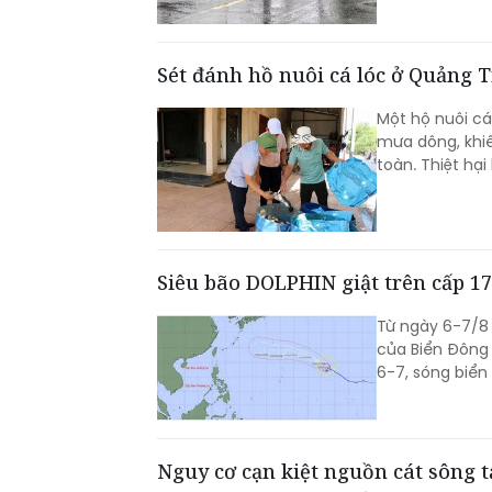
Sét đánh hồ nuôi cá lóc ở Quảng T
Một hộ nuôi cá
mưa dông, khiế
toàn. Thiệt hạ
Siêu bão DOLPHIN giật trên cấp 1
Từ ngày 6-7/8
của Biển Đông
6-7, sóng biể
Nguy cơ cạn kiệt nguồn cát sông 