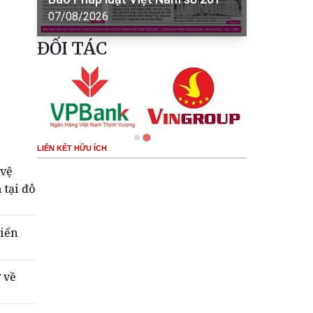
07/08/2026
ĐỐI TÁC
LIÊN KẾT HỮU ÍCH
 vệ
 tại đô
Biển
 về