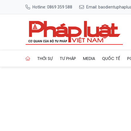
Hotline: 0869 359 588
Email: baodientuphapl
Trang chủ Đảm bảo sinh kế h
THỜI SỰ
TƯ PHÁP
MEDIA
QUỐC TẾ
P