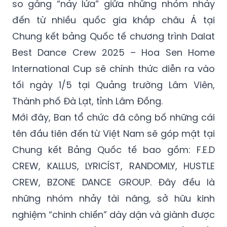
so găng “nảy lửa” giữa những nhóm nhảy
đến từ nhiều quốc gia khắp châu Á tại
Chung kết bảng Quốc tế chương trình Dalat
Best Dance Crew 2025 – Hoa Sen Home
International Cup sẽ chính thức diễn ra vào
tối ngày 1/5 tại Quảng trường Lâm Viên,
Thành phố Đà Lạt, tỉnh Lâm Đồng.
Mới đây, Ban tổ chức đã công bố những cái
tên đầu tiên đến từ Việt Nam sẽ góp mặt tại
Chung kết Bảng Quốc tế bao gồm: F.E.D
CREW, KALLUS, LYRICÍST, RANDOMLY, HUSTLE
CREW, BZONE DANCE GROUP. Đây đều là
những nhóm nhảy tài năng, sở hữu kinh
nghiệm “chinh chiến” dày dặn và giành được