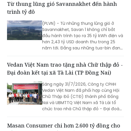
Từ thung lũng gió Savannakhet đến hành
trình tỷ đô
(PLVN) - Từ những thung lũng gió ở
Savannakhet, Savan 1 không chỉ bắt
đầu hành trình tạo ra 35 tỷ kWh điện và
hơn 2,43 tỷ USD doanh thu trong 25
năm tới. Đằng sau những tua-bin đang
quay trên vùng đất Trung Lào là câu
chuyện về một tài sản hạ tầng xuyên
Vedan Việt Nam trao tặng nhà Chữ thập đỏ -
biên giới và mở ra chặng đường mới
Đại đoàn kết tại xã Tà Lài (TP Đồng Nai)
trong chiến lược năng lượng dài hạn
của T&T Group.
Sáng ngày 31/7/2026, Công ty CPHH
Vedan Việt Nam đã phối hợp cùng Hội
Chữ Thập Đỏ (CTĐ) thành phố Đồng
Nai và UBMTTQ Việt Nam xã Tà Lài tổ
chức trao nhà Chữ thập đỏ - Đại đoàn
kết cho gia đình ông Trần Văn Ân (sinh
năm 1960) ngụ tại ấp 6, xã Tà Lài, thành
Masan Consumer chi hơn 2.600 tỷ đồng cho
phố Đồng Nai.