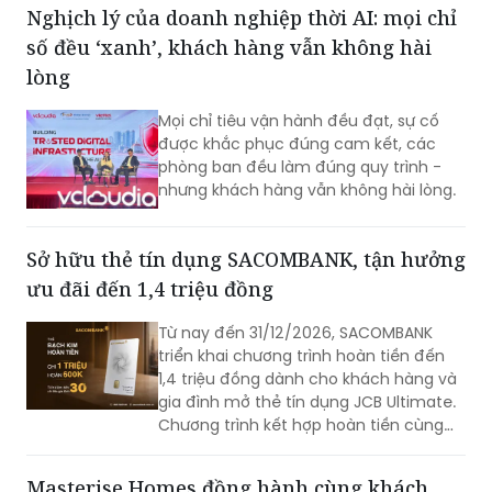
chuyên nghiệp, hiện đại và phục vụ tốt
Nghịch lý của doanh nghiệp thời AI: mọi chỉ
hơn.
số đều ‘xanh’, khách hàng vẫn không hài
lòng
Mọi chỉ tiêu vận hành đều đạt, sự cố
được khắc phục đúng cam kết, các
phòng ban đều làm đúng quy trình -
nhưng khách hàng vẫn không hài lòng.
Sở hữu thẻ tín dụng SACOMBANK, tận hưởng
ưu đãi đến 1,4 triệu đồng
Từ nay đến 31/12/2026, SACOMBANK
triển khai chương trình hoàn tiền đến
1,4 triệu đồng dành cho khách hàng và
gia đình mở thẻ tín dụng JCB Ultimate.
Chương trình kết hợp hoàn tiền cùng
loạt ưu đãi mua sắm, ẩm thực, du lịch,
mang đến nhiều giá trị ngay từ những
Masterise Homes đồng hành cùng khách