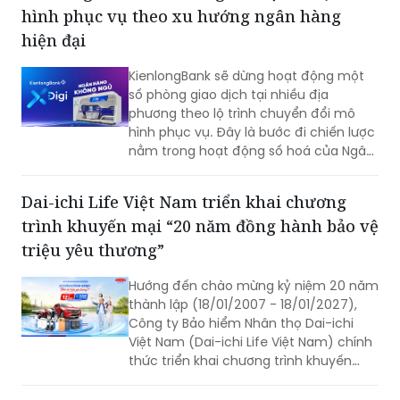
hình phục vụ theo xu hướng ngân hàng
hiện đại
KienlongBank sẽ dừng hoạt động một
số phòng giao dịch tại nhiều địa
phương theo lộ trình chuyển đổi mô
hình phục vụ. Đây là bước đi chiến lược
nằm trong hoạt động số hoá của Ngân
hàng và đẩy mạnh hệ thống giao dịch
tự động X-Digi “Ngân hàng không ngủ”
Dai-ichi Life Việt Nam triển khai chương
tại hơn 100 điểm giao dịch được triển
trình khuyến mại “20 năm đồng hành bảo vệ
khai trong thời gian qua.
triệu yêu thương”
Hướng đến chào mừng kỷ niệm 20 năm
thành lập (18/01/2007 - 18/01/2027),
Công ty Bảo hiểm Nhân thọ Dai-ichi
Việt Nam (Dai-ichi Life Việt Nam) chính
thức triển khai chương trình khuyến
mại quay số may mắn “20 NĂM ĐỒNG
HÀNH BẢO VỆ TRIỆU YÊU THƯƠNG”.