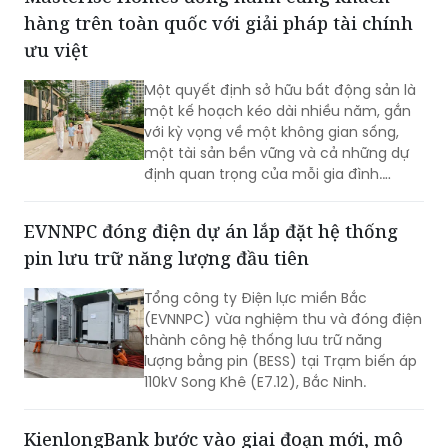
giao dịch đầu tiên.
hàng trên toàn quốc với giải pháp tài chính
ưu việt
Một quyết định sở hữu bất động sản là
một kế hoạch kéo dài nhiều năm, gắn
với kỳ vọng về một không gian sống,
một tài sản bền vững và cả những dự
định quan trọng của mỗi gia đình.
Chính vì vậy, cùng với chất lượng sản
phẩm, khách hàng ngày càng kỳ vọng
EVNNPC đóng điện dự án lắp đặt hệ thống
nhiều hơn vào khả năng đồng hành
pin lưu trữ năng lượng đầu tiên
của nhà phát triển trong suốt hành
trình an cư.
Tổng công ty Điện lực miền Bắc
(EVNNPC) vừa nghiệm thu và đóng điện
thành công hệ thống lưu trữ năng
lượng bằng pin (BESS) tại Trạm biến áp
110kV Song Khê (E7.12), Bắc Ninh.
KienlongBank bước vào giai đoạn mới, mô