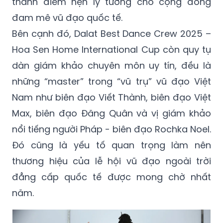
thành điểm hẹn lý tưởng cho cộng đồng
đam mê vũ đạo quốc tế.
Bên cạnh đó, Dalat Best Dance Crew 2025 –
Hoa Sen Home International Cup còn quy tụ
dàn giám khảo chuyên môn uy tín, đều là
những “master” trong “vũ trụ” vũ đạo Việt
Nam như biên đạo Viết Thành, biên đạo Việt
Max, biên đạo Đăng Quân và vị giám khảo
nổi tiếng người Pháp - biên đạo Rochka Noel.
Đó cũng là yếu tố quan trọng làm nên
thương hiệu của lễ hội vũ đạo ngoài trời
đẳng cấp quốc tế được mong chờ nhất
năm.