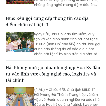
những làng nghề mang đậm dấu ấn
dân gian và những con người luôn biết
trân trọng, gìn giữ các giá trị văn hóa
Huế: Kêu gọi cung cấp thông tin các địa
nghìn năm văn hiến.
điểm chôn cất liệt sĩ
Ngày 6/8, Ban Chỉ đạo tìm kiếm, quy
tập và xác định danh tính hài cốt liệt sĩ
TP Huế (Ban Chỉ đạo 515) có thư kêu gọi
cung cấp thông tin về các địa điểm
chôn cất liệt sĩ hy sinh trên địa bàn, tập
trung tại khu vực đèo Phước Tượng,
đèo Hải Vân (xã Chân Mây - Lăng Cô)
Hải Phòng mời gọi doanh nghiệp Hoa Kỳ đầu
và khu vực sông Truồi (xã Lộc An).
tư vào lĩnh vực công nghệ cao, logistics và
tài chính
(PLVN) - Chiều 6/8, Chủ tịch UBND TP
Hải Phòng Đỗ Thành Trung tiếp và làm
việc với Đoàn doanh nghiệp và các nhà
đầu tư Hoa Kỳ do ông Patrick Sweeney,