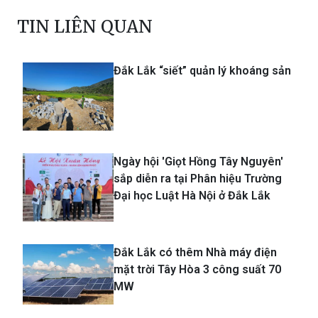
TIN LIÊN QUAN
Đắk Lắk “siết” quản lý khoáng sản
Ngày hội 'Giọt Hồng Tây Nguyên'
sắp diễn ra tại Phân hiệu Trường
Đại học Luật Hà Nội ở Đắk Lắk
Đắk Lắk có thêm Nhà máy điện
mặt trời Tây Hòa 3 công suất 70
MW