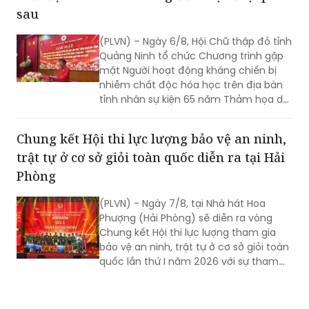
sau
(PLVN) – Ngày 6/8, Hội Chữ thập đỏ tỉnh
Quảng Ninh tổ chức Chương trình gặp
mặt Người hoạt động kháng chiến bị
nhiễm chất độc hóa học trên địa bàn
tỉnh nhân sự kiện 65 năm Thảm họa da
cam ở Việt Nam (10/8/1961 -
10/8/2026) và tổng kết 5 năm phong
Chung kết Hội thi lực lượng bảo vệ an ninh,
trào “Vì nạn nhân chất độc da cam”.
trật tự ở cơ sở giỏi toàn quốc diễn ra tại Hải
Phòng
(PLVN) - Ngày 7/8, tại Nhà hát Hoa
Phượng (Hải Phòng) sẽ diễn ra vòng
Chung kết Hội thi lực lượng tham gia
bảo vệ an ninh, trật tự ở cơ sở giỏi toàn
quốc lần thứ I năm 2026 với sự tham
gia của 8 đội tuyển xuất sắc đại diện
cho 34 tỉnh, TP.