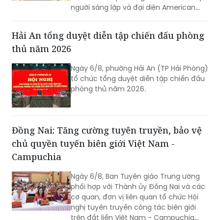
người sáng lập và đại diện American
Kestrel Global Strategies Group làm
Trưởng đoàn đến thăm, làm việc và
Hải An tổng duyệt diễn tập chiến đấu phòng
tìm hiểu cơ hội đầu tư tại Hải Phòng.
thủ năm 2026
Ngày 6/8, phường Hải An (TP Hải Phòng)
tổ chức tổng duyệt diễn tập chiến đấu
phòng thủ năm 2026.
Đồng Nai: Tăng cường tuyên truyền, bảo vệ
chủ quyền tuyến biên giới Việt Nam -
Campuchia
Ngày 6/8, Ban Tuyên giáo Trung ương
phối hợp với Thành ủy Đồng Nai và các
cơ quan, đơn vị liên quan tổ chức Hội
nghị tuyên truyền công tác biên giới
trên đất liền Việt Nam - Campuchia