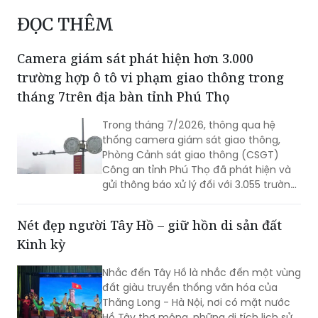
ĐỌC THÊM
Camera giám sát phát hiện hơn 3.000
trường hợp ô tô vi phạm giao thông trong
tháng 7trên địa bàn tỉnh Phú Thọ
Trong tháng 7/2026, thông qua hệ
thống camera giám sát giao thông,
Phòng Cảnh sát giao thông (CSGT)
Công an tỉnh Phú Thọ đã phát hiện và
gửi thông báo xử lý đối với 3.055 trường
hợp ô tô vi phạm trật tự an toàn giao
thông (TTATGT). Các lỗi vi phạm phổ
Nét đẹp người Tây Hồ – giữ hồn di sản đất
biến tập trung vào hành vi chạy quá
Kinh kỳ
tốc độ và không chấp hành tín hiệu
đèn giao thông.
Nhắc đến Tây Hồ là nhắc đến một vùng
đất giàu truyền thống văn hóa của
Thăng Long - Hà Nội, nơi có mặt nước
Hồ Tây thơ mộng, những di tích lịch sử,