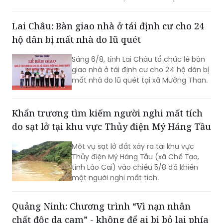
năm 2026.
Lai Châu: Bàn giao nhà ở tái định cư cho 24
hộ dân bị mất nhà do lũ quét
Sáng 6/8, tỉnh Lai Châu tổ chức lễ bàn
giao nhà ở tái định cư cho 24 hộ dân bị
mất nhà do lũ quét tại xã Mường Than.
Khẩn trương tìm kiếm người nghi mất tích
do sạt lở tại khu vực Thủy điện Mý Háng Tầu
Một vụ sạt lở đất xảy ra tại khu vực
Thủy điện Mý Háng Tầu (xã Chế Tạo,
tỉnh Lào Cai) vào chiều 5/8 đã khiến
một người nghi mất tích.
Quảng Ninh: Chương trình “Vì nạn nhân
chất độc da cam” - không để ai bị bỏ lại phía