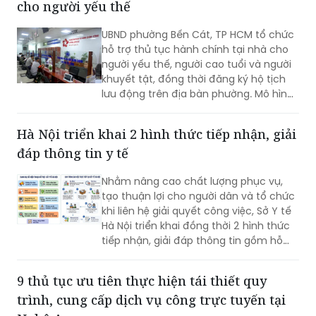
cho người yếu thế
UBND phường Bến Cát, TP HCM tổ chức
hỗ trợ thủ tục hành chính tại nhà cho
người yếu thế, người cao tuổi và người
khuyết tật, đồng thời đăng ký hộ tịch
lưu động trên địa bàn phường. Mô hình
giúp giảm trở ngại đi lại và bảo đảm
quyền lợi pháp lý cho người dân.
Hà Nội triển khai 2 hình thức tiếp nhận, giải
đáp thông tin y tế
Nhằm nâng cao chất lượng phục vụ,
tạo thuận lợi cho người dân và tổ chức
khi liên hệ giải quyết công việc, Sở Y tế
Hà Nội triển khai đồng thời 2 hình thức
tiếp nhận, giải đáp thông tin gồm hỗ
trợ qua các số điện thoại công khai và
tiếp đón trực tiếp tại trụ sở.
9 thủ tục ưu tiên thực hiện tái thiết quy
trình, cung cấp dịch vụ công trực tuyến tại