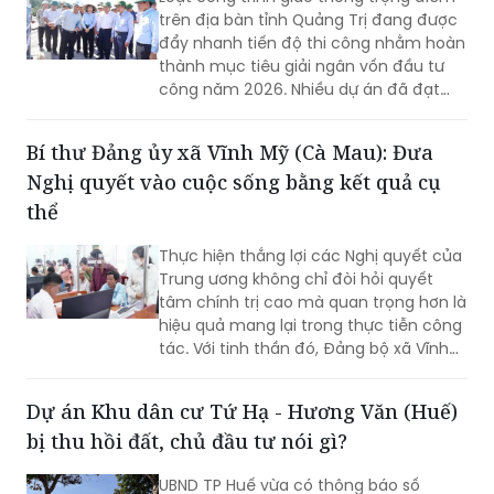
trên địa bàn tỉnh Quảng Trị đang được
đẩy nhanh tiến độ thi công nhằm hoàn
thành mục tiêu giải ngân vốn đầu tư
công năm 2026. Nhiều dự án đã đạt
khối lượng thi công lớn, một số công
trình cơ bản hoàn thành, song công tác
Bí thư Đảng ủy xã Vĩnh Mỹ (Cà Mau): Đưa
giải phóng mặt bằng vẫn là "nút thắt"
Nghị quyết vào cuộc sống bằng kết quả cụ
cần sớm tháo gỡ để bảo đảm tiến độ
chung.
thể
Thực hiện thắng lợi các Nghị quyết của
Trung ương không chỉ đòi hỏi quyết
tâm chính trị cao mà quan trọng hơn là
hiệu quả mang lại trong thực tiễn công
tác. Với tinh thần đó, Đảng bộ xã Vĩnh
Mỹ xác định lấy chất lượng thực thi làm
thước đo năng lực lãnh đạo, xây dựng
Dự án Khu dân cư Tứ Hạ - Hương Văn (Huế)
đội ngũ cán bộ đủ phẩm chất, năng
bị thu hồi đất, chủ đầu tư nói gì?
lực, trách nhiệm, đưa các chủ trương
của Đảng đi vào cuộc sống. Từ đó tạo
UBND TP Huế vừa có thông báo số
chuyển biến rõ nét trong phát triển kinh