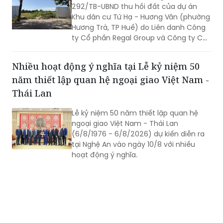
292/TB-UBND thu hồi đất của dự án
tế - xã hội và nâng cao đời sống Nhân
Khu dân cư Tứ Hạ - Hương Văn (phường
dân.
Hương Trà, TP Huế) do Liên danh Công
ty Cổ phần Regal Group và Công ty Cổ
phần Tập đoàn Đất Xanh làm chủ đầu
tư.
Nhiều hoạt động ý nghĩa tại Lễ kỷ niệm 50
năm thiết lập quan hệ ngoại giao Việt Nam -
Thái Lan
Lễ kỷ niệm 50 năm thiết lập quan hệ
ngoại giao Việt Nam - Thái Lan
(6/8/1976 - 6/8/2026) dự kiến diễn ra
tại Nghệ An vào ngày 10/8 với nhiều
hoạt động ý nghĩa.