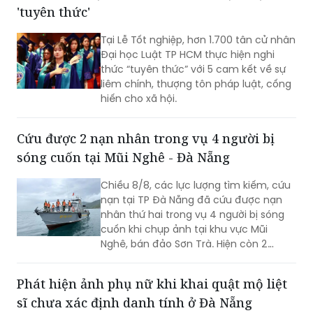
'tuyên thức'
Tại Lễ Tốt nghiệp, hơn 1.700 tân cử nhân
Đại học Luật TP HCM thực hiện nghi
thức “tuyên thức” với 5 cam kết về sự
liêm chính, thượng tôn pháp luật, cống
hiến cho xã hội.
Cứu được 2 nạn nhân trong vụ 4 người bị
sóng cuốn tại Mũi Nghê - Đà Nẵng
Chiều 8/8, các lực lượng tìm kiếm, cứu
nạn tại TP Đà Nẵng đã cứu được nạn
nhân thứ hai trong vụ 4 người bị sóng
cuốn khi chụp ảnh tại khu vực Mũi
Nghê, bán đảo Sơn Trà. Hiện còn 2
người chưa tìm thấy.
Phát hiện ảnh phụ nữ khi khai quật mộ liệt
sĩ chưa xác định danh tính ở Đà Nẵng