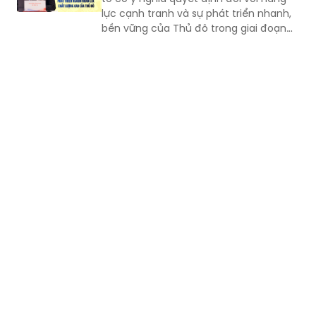
lực cạnh tranh và sự phát triển nhanh,
bền vững của Thủ đô trong giai đoạn
mới, Phó Giám đốc Sở Nội vụ thành phố
Hà Nội Ngô Minh Hoàng cho rằng, điểm
quan trọng của Nghị quyết số
57/2026/NQ-HĐND là tạo lập cơ chế
đầu tư có trọng tâm cho nguồn nhân
lực, gắn đào tạo, bồi dưỡng với nhu cầu
sử dụng và yêu cầu giải quyết những
vấn đề thực tiễn của Thành phố.