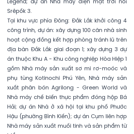
Legend; dự án Nhà máy điện mặt trời nổi
Srêpốk 3.
Tại khu vực phía Đông: Đắk Lắk khởi công 4
công trình, dự án: xây dựng 100 căn nhà sinh
hoạt cộng đồng kết hợp phòng tránh lũ trên
địa bàn Đắk Lắk giai đoạn 1; xây dựng 3 dự
án thuộc Khu A - Khu công nghiệp Hòa Hiệp 1
gồm Nhà máy sản xuất sơ mi rơ-moóc và
phụ tùng Kotinochi Phú Yên, Nhà máy sản
xuất phân bón Agrilong - Green World và
Nhà máy chế biến thực phẩm đóng hộp Bá
Hải; dự án Nhà ở xã hội tại khu phố Phước
Hậu (phường Bình Kiến); dự án Cụm liên hợp
Nhà máy sản xuất muối tinh và sản phẩm từ