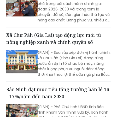
phá trong cải cách hành chính giai
đoạn 2026-2030 với trọng tâm là
chuyển đổi số, đơn giản hóa thủ tục và
nâng cao chất lượng phục vụ. Nhiều chỉ
tiêu được đặt ra nhằm rút ngắn thời
gian giải quyết, tăng sự hài lòng của
Xã Chư Păh (Gia Lai) tạo động lực mới từ
người dân và doanh nghiệp.
nông nghiệp xanh và chính quyền số
(PLVN) - Sau sắp xếp đơn vị hành chính,
xã Chư Păh (tỉnh Gia Lai) đang từng
bước ổn định tổ chức bộ máy, nâng
chất lượng phục vụ người dân; đồng
thời khai thác lợi thế cửa ngõ phía Bắc,
nông nghiệp công nghệ cao và bản sắc
văn hóa Jrai để mở rộng không gian
Bắc Ninh đặt mục tiêu tăng trưởng bán lẻ 16
phát triển.
- 17%/năm đến năm 2030
(PLVN) - Phó Chủ tịch UBND tỉnh Bắc
Ninh Phạm Văn Thịnh vừa ký, ban hành