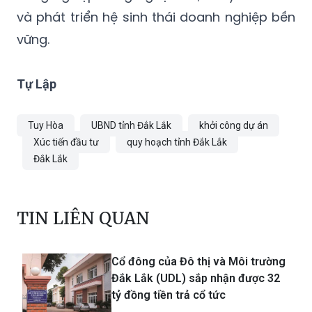
và phát triển hệ sinh thái doanh nghiệp bền
vững.
Tự Lập
Tuy Hòa
UBND tỉnh Đắk Lắk
khởi công dự án
Xúc tiến đầu tư
quy hoạch tỉnh Đắk Lắk
Đắk Lắk
TIN LIÊN QUAN
Cổ đông của Đô thị và Môi trường
Đắk Lắk (UDL) sắp nhận được 32
tỷ đồng tiền trả cổ tức