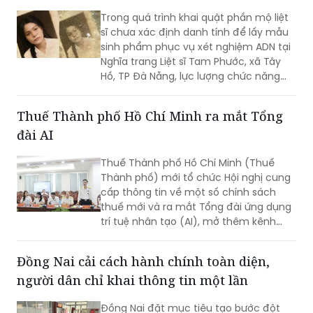
Trong quá trình khai quật phần mộ liệt
sĩ chưa xác định danh tính để lấy mẫu
sinh phẩm phục vụ xét nghiệm ADN tại
Nghĩa trang Liệt sĩ Tam Phước, xã Tây
Hồ, TP Đà Nẵng, lực lượng chức năng
phát hiện nhiều di vật, trong đó đáng
chú ý có di ảnh một phụ nữ.
Thuế Thành phố Hồ Chí Minh ra mắt Tổng
đài AI
Thuế Thành phố Hồ Chí Minh (Thuế
Thành phố) mới tổ chức Hội nghị cung
cấp thông tin về một số chính sách
thuế mới và ra mắt Tổng đài ứng dụng
trí tuệ nhân tạo (AI), mở thêm kênh
cung cấp thông tin thuế qua nền tảng
thanh toán số.
Đồng Nai cải cách hành chính toàn diện,
người dân chỉ khai thông tin một lần
Đồng Nai đặt mục tiêu tạo bước đột