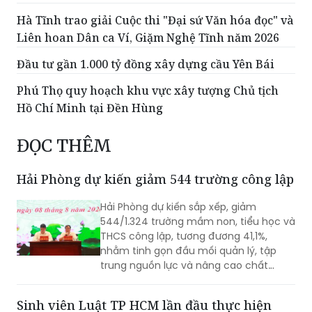
Hà Tĩnh trao giải Cuộc thi "Đại sứ Văn hóa đọc" và
Liên hoan Dân ca Ví, Giặm Nghệ Tĩnh năm 2026
Đầu tư gần 1.000 tỷ đồng xây dựng cầu Yên Bái
Phú Thọ quy hoạch khu vực xây tượng Chủ tịch
Hồ Chí Minh tại Đền Hùng
ĐỌC THÊM
Hải Phòng dự kiến giảm 544 trường công lập
Hải Phòng dự kiến sắp xếp, giảm
544/1.324 trường mầm non, tiểu học và
THCS công lập, tương đương 41,1%,
nhằm tinh gọn đầu mối quản lý, tập
trung nguồn lực và nâng cao chất
lượng giáo dục. Việc sắp xếp phải hoàn
thành trước ngày 20/8/2026.
Sinh viên Luật TP HCM lần đầu thực hiện