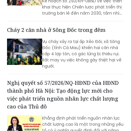
Kế hoạch số 293/KH-UBND về việc triển
khai thực hiện Chiến lược phát triển thị
trường bán lẻ đến năm 2030, tầm nhìn
đến năm 2050 trên địa bàn tỉnh Bắc
Ninh.
Cháy 2 căn nhà ở Sông Đốc trong đêm
Vụ cháy xảy ra tại ấp Xẻo Đôi, xã Sông
Đốc (tỉnh Cà Mau) khiến hai căn nhà
cấp 4 lợp tôn, có gác lửng bị thiêu rụi.
Rất may vụ việc không gây thiệt hại về
người.
Nghị quyết số 57/2026/NQ-HĐND của HĐND
thành phố Hà Nội: Tạo động lực mới cho
việc phát triển nguồn nhân lực chất lượng
cao của Thủ đô
Khẳng định phát triển nguồn nhân lực
chất lượng cao là một trong những yếu
tố có ý nghĩa quyết định đối với năng