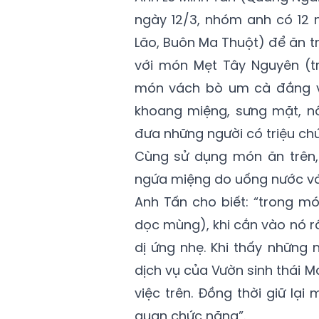
ngày 12/3, nhóm anh có 12 
Lão, Buôn Ma Thuột) để ăn tr
với món Mẹt Tây Nguyên (
món vách bò um cà đắng vào
khoang miệng, sưng mặt, nô
đưa những người có triệu ch
Cùng sử dụng món ăn trên, 
ngứa miệng do uống nước vá
Anh Tấn cho biết: “trong 
dọc mùng), khi cắn vào nó r
dị ứng nhẹ. Khi thấy những 
dịch vụ của Vườn sinh thái M
việc trên. Đồng thời giữ l
quan chức năng”.