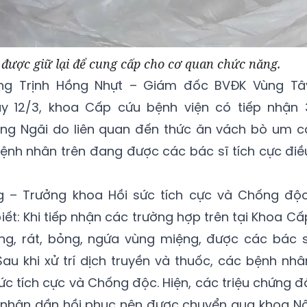
được giữ lại để cung cấp cho cơ quan chức năng.
ông Trịnh Hồng Nhựt – Giám đốc BVĐK Vùng Tâ
ày 12/3, khoa Cấp cứu bệnh viện có tiếp nhận 
ng Ngãi do liên quan đến thức ăn vách bò um c
ệnh nhân trên đang được các bác sĩ tích cực điề
g – Trưởng khoa Hồi sức tích cực và Chống độc
ết: Khi tiếp nhận các trường hợp trên tại Khoa Cấ
g, rát, bỏng, ngứa vùng miệng, được các bác s
u khi xử trí dịch truyền và thuốc, các bệnh nhâ
c tích cực và Chống độc. Hiện, các triệu chứng đ
 nhân dần hồi phục nên được chuyển qua khoa Nộ