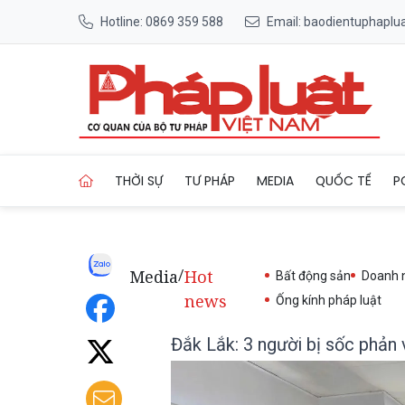
Hotline: 0869 359 588
Email: baodientuphapl
Trang chủ Đắk Lắk: 3 người 
THỜI SỰ
TƯ PHÁP
MEDIA
QUỐC TẾ
P
Media
Hot
/
Bất động sản
Doanh 
news
Ống kính pháp luật
Đắk Lắk: 3 người bị sốc phản