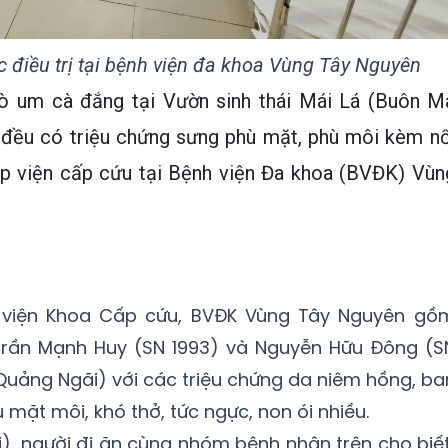
điều trị tại bệnh viện đa khoa Vùng Tây Nguyên
ò um cà đắng tại Vườn sinh thái Mái Lá (Buôn M
i đều có triệu chứng sưng phù mặt, phù môi kèm nổ
p viện cấp cứu tại Bệnh viện Đa khoa (BVĐK) Vùn
viện Khoa Cấp cứu, BVĐK Vùng Tây Nguyên gồ
 Trần Mạnh Huy (SN 1993) và Nguyễn Hữu Đông (S
h Quảng Ngãi) với các triệu chứng da niêm hồng, ba
mặt môi, khó thở, tức ngực, non ói nhiều.
), người đi ăn cùng nhóm bệnh nhân trên cho biết