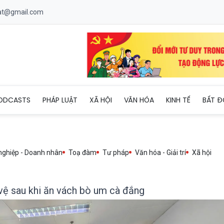
uat@gmail.com
bị sốc phản vệ sau khi ăn vách bò um cà đắng
ODCASTS
PHÁP LUẬT
XÃ HỘI
VĂN HÓA
KINH TẾ
BẤT Đ
nghiệp - Doanh nhân
Toạ đàm
Tư pháp
Văn hóa - Giải trí
Xã hội
 vệ sau khi ăn vách bò um cà đắng