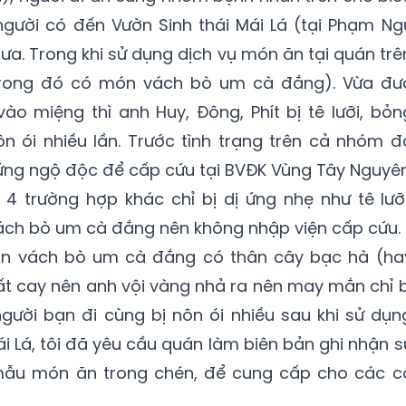
người có đến Vườn Sinh thái Mái Lá (tại Phạm Ng
ưa. Trong khi sử dụng dịch vụ món ăn tại quán trê
trong đó có món vách bò um cà đắng). Vừa đư
 miệng thì anh Huy, Đông, Phít bị tê lưỡi, bỏn
n ói nhiều lần. Trước tình trạng trên cả nhóm đ
ứng ngộ độc để cấp cứu tại BVĐK Vùng Tây Nguyên
4 trường hợp khác chỉ bị dị ứng nhẹ như tê lưỡi
ch bò um cà đắng nên không nhập viện cấp cứu.
món vách bò um cà đắng có thân cây bạc hà (ha
ất cay nên anh vội vàng nhả ra nên may mắn chỉ b
người bạn đi cùng bị nôn ói nhiều sau khi sử dụn
ái Lá, tôi đã yêu cầu quán làm biên bản ghi nhận s
ại mẫu món ăn trong chén, để cung cấp cho các c