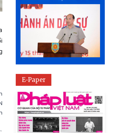
a
i
g
E-Paper
m
N
n
: