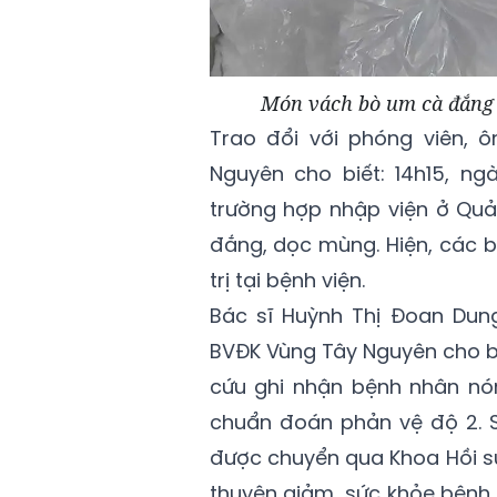
Món vách bò um cà đắng 
Trao đổi với phóng viên, 
Nguyên cho biết: 14h15, ng
trường hợp nhập viện ở Quả
đắng, dọc mùng. Hiện, các b
trị tại bệnh viện.
Bác sĩ Huỳnh Thị Đoan Dun
BVĐK Vùng Tây Nguyên cho bi
cứu ghi nhận bệnh nhân nón
chuẩn đoán phản vệ độ 2. Sa
được chuyển qua Khoa Hồi sứ
thuyên giảm, sức khỏe bệnh