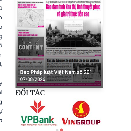
ũ
n
a
g
ã
.
,
Báo Pháp luật Việt Nam số 201
07/08/2026
y
ĐỐI TÁC
ị
g
ự
ơ