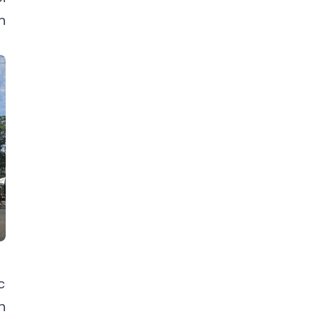
h
c
h