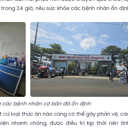
p trong 24 giờ, nếu sức khỏe các bệnh nhân ổn địn
 các bệnh nhân cơ bản đã ổn định
t cứ loại thức ăn nào cũng có thể gây phản vệ, cá
iện nhanh chóng, được điều trị kịp thời nên tìn