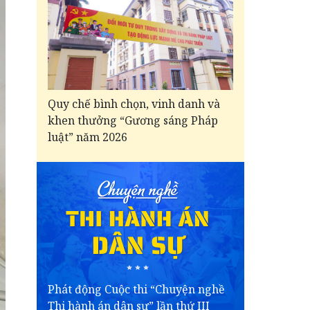
Quy chế bình chọn, vinh danh và
khen thưởng “Gương sáng Pháp
luật” năm 2026
Phát động Cuộc thi “Chuyện nghề
Thi hành án dân sự” lần thứ III