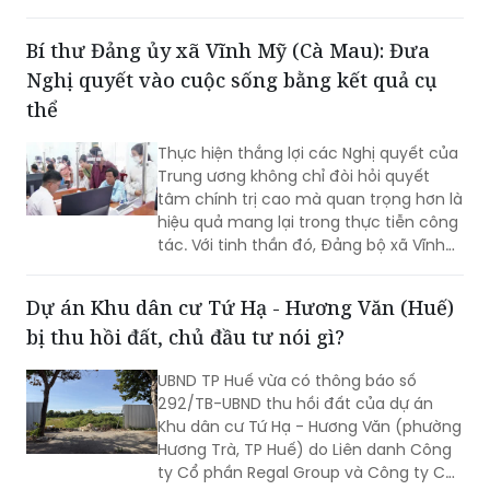
khối lượng thi công lớn, một số công
trình cơ bản hoàn thành, song công tác
Bí thư Đảng ủy xã Vĩnh Mỹ (Cà Mau): Đưa
giải phóng mặt bằng vẫn là "nút thắt"
Nghị quyết vào cuộc sống bằng kết quả cụ
cần sớm tháo gỡ để bảo đảm tiến độ
chung.
thể
Thực hiện thắng lợi các Nghị quyết của
Trung ương không chỉ đòi hỏi quyết
tâm chính trị cao mà quan trọng hơn là
hiệu quả mang lại trong thực tiễn công
tác. Với tinh thần đó, Đảng bộ xã Vĩnh
Mỹ xác định lấy chất lượng thực thi làm
thước đo năng lực lãnh đạo, xây dựng
Dự án Khu dân cư Tứ Hạ - Hương Văn (Huế)
đội ngũ cán bộ đủ phẩm chất, năng
bị thu hồi đất, chủ đầu tư nói gì?
lực, trách nhiệm, đưa các chủ trương
của Đảng đi vào cuộc sống. Từ đó tạo
UBND TP Huế vừa có thông báo số
chuyển biến rõ nét trong phát triển kinh
292/TB-UBND thu hồi đất của dự án
tế - xã hội và nâng cao đời sống Nhân
Khu dân cư Tứ Hạ - Hương Văn (phường
dân.
Hương Trà, TP Huế) do Liên danh Công
ty Cổ phần Regal Group và Công ty Cổ