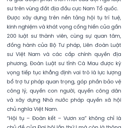
sư trên vùng đất địa đầu cực Nam Tổ quốc.
Được xây dựng trên nền tảng hội tụ trí tuệ,
kinh nghiệm và khát vọng cống hiến của gần
200 luật sư thành viên, cùng sự quan tâm,
đồng hành của Bộ Tư pháp, Liên đoàn Luật
sư Việt Nam và các cấp chính quyền địa
phương, Đoàn Luật sư tỉnh Cà Mau được kỳ
vọng tiếp tục khẳng định vai trò là lực lượng
bổ trợ tư pháp quan trọng, góp phần bảo vệ
công lý, quyền con người, quyền công dân
và xây dựng Nhà nước pháp quyền xã hội
chủ nghĩa Việt Nam.
“Hội tụ – Đoàn kết – Vươn xa” không chỉ là
chủ đề của Đại hội lần thứ I mà còn là thông