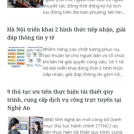
khuyết tật, đồng thời đăng ký hộ tịch
lưu động trên địa bàn phường. Mô hình
giúp giảm trở ngại đi lại và bảo đảm
quyền lợi pháp lý cho người dân.
Hà Nội triển khai 2 hình thức tiếp nhận, giải
đáp thông tin y tế
Nhằm nâng cao chất lượng phục vụ,
tạo thuận lợi cho người dân và tổ chức
khi liên hệ giải quyết công việc, Sở Y tế
Hà Nội triển khai đồng thời 2 hình thức
tiếp nhận, giải đáp thông tin gồm hỗ
trợ qua các số điện thoại công khai và
tiếp đón trực tiếp tại trụ sở.
9 thủ tục ưu tiên thực hiện tái thiết quy
trình, cung cấp dịch vụ công trực tuyến tại
Nghệ An
UBND tỉnh Nghệ An mới công bố Danh
mục thủ tục hành chính (TTHC) ưu
tiên thực hiện tái thiết quy trình, cung