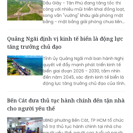
Dầu Giây - Tân Phú đang tăng tốc thi
công với nhiều mũi triển khai đồng loạt,
song vẫn "vướng" khâu giải phóng mặt
bằng - mặt bằng giải phóng chưa liền
mạch.
Quảng Ngãi định vị kinh tế biển là động lực
tăng trưởng chủ đạo
Tỉnh ủy Quảng Ngãi mới ban hành Nghị
quyết về đẩy mạnh phát triển kinh tế
biển giai đoạn 2026 - 2030, tầm nhìn
đến năm 2045, xác định kinh tế biển là
động lực tăng trưởng chủ đạo của tỉnh.
Bến Cát đưa thủ tục hành chính đến tận nhà
cho người yếu thế
UBND phường Bến Cát, TP HCM tổ chức
hỗ trợ thủ tục hành chính tại nhà cho
người yếu thế, người cao tuổi và người