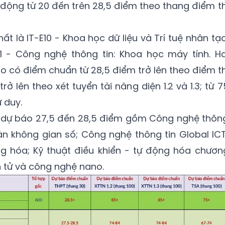
động từ 20 đến trên 28,5 điểm theo thang điểm th
 là IT-E10 - Khoa học dữ liệu và Trí tuệ nhân tạo
IT1 - Công nghệ thông tin: Khoa học máy tính. Ha
o có điểm chuẩn từ 28,5 điểm trở lên theo điểm th
rở lên theo xét tuyển tài năng diện 1.2 và 1.3; từ 7
 duy.
 dự báo 27,5 đến 28,5 điểm gồm Công nghệ thôn
oàn không gian số; Công nghệ thông tin Global ICT
ng hóa; Kỹ thuật điều khiển - tự động hóa chươn
iện tử và công nghệ nano.