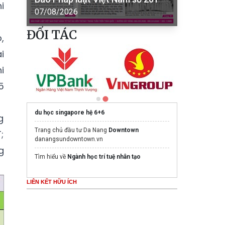
i
07/08/2026
ĐỐI TÁC
,
i
i
5
du học singapore hệ 6+6
g
Trang chủ đầu tư Da Nang
Downtown
;
danangsundowntown.vn
g
Tìm hiểu về
Ngành học trí tuệ nhân tạo
LIÊN KẾT HỮU ÍCH