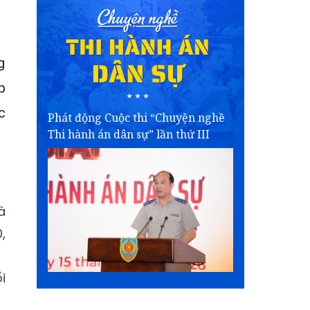
g
p
c
Phát động Cuộc thi “Chuyện nghề
Thi hành án dân sự” lần thứ III
à
,
i