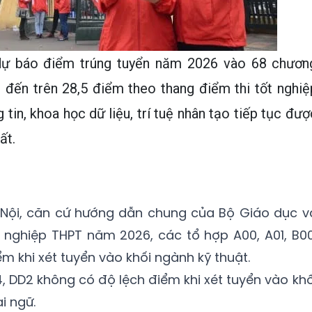
dự báo điểm trúng tuyển năm 2026 vào 68 chươn
 đến trên 28,5 điểm theo thang điểm thi tốt nghiệ
n, khoa học dữ liệu, trí tuệ nhân tạo tiếp tục đượ
ất.
Nội, căn cứ hướng dẫn chung của Bộ Giáo dục v
 nghiệp THPT năm 2026, các tổ hợp A00, A01, B00
ểm khi xét tuyển vào khối ngành kỹ thuật.
4, DD2 không có độ lệch điểm khi xét tuyển vào khố
i ngữ.