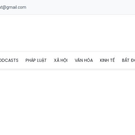
uat@gmail.com
oa Hà Nội dự báo mức điểm chuẩn năm 2026
ODCASTS
PHÁP LUẬT
XÃ HỘI
VĂN HÓA
KINH TẾ
BẤT Đ