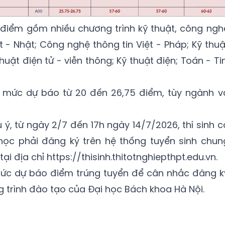
điểm gồm nhiều chương trình kỹ thuật, công ngh
 - Nhật; Công nghệ thông tin Việt - Pháp; Kỹ thuậ
thuật điện tử - viễn thông; Kỹ thuật điện; Toán - Tin
ó mức dự báo từ 20 đến 26,75 điểm, tùy ngành v
 ý, từ ngày 2/7 đến 17h ngày 14/7/2026, thí sinh c
học phải đăng ký trên hệ thống tuyển sinh chun
i địa chỉ https://thisinh.thitotnghiepthpt.edu.vn.
mức dự báo điểm trúng tuyển để cân nhắc đăng k
trình đào tạo của Đại học Bách khoa Hà Nội.