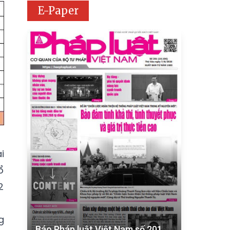
E-Paper
i
ổ
2
g
Báo Pháp luật Việt Nam số 201