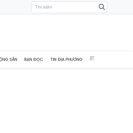
ỘNG SẢN
BẠN ĐỌC
TIN ĐỊA PHƯƠNG