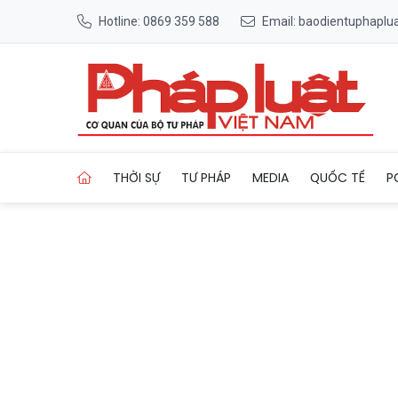
Hotline: 0869 359 588
Email: baodientuphapl
Trang chủ Đại học Bách kh
THỜI SỰ
TƯ PHÁP
MEDIA
QUỐC TẾ
P