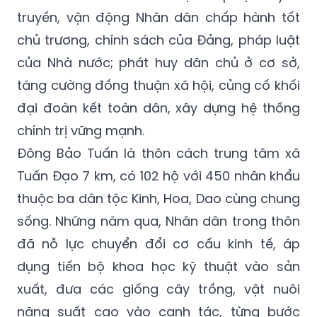
truyền, vận động Nhân dân chấp hành tốt
chủ trương, chính sách của Đảng, pháp luật
của Nhà nước; phát huy dân chủ ở cơ sở,
tăng cường đồng thuận xã hội, củng cố khối
đại đoàn kết toàn dân, xây dựng hệ thống
chính trị vững mạnh.
Đông Bảo Tuấn là thôn cách trung tâm xã
Tuấn Đạo 7 km, có 102 hộ với 450 nhân khẩu
thuộc ba dân tộc Kinh, Hoa, Dao cùng chung
sống. Những năm qua, Nhân dân trong thôn
đã nỗ lực chuyển đổi cơ cấu kinh tế, áp
dụng tiến bộ khoa học kỹ thuật vào sản
xuất, đưa các giống cây trồng, vật nuôi
năng suất cao vào canh tác, từng bước