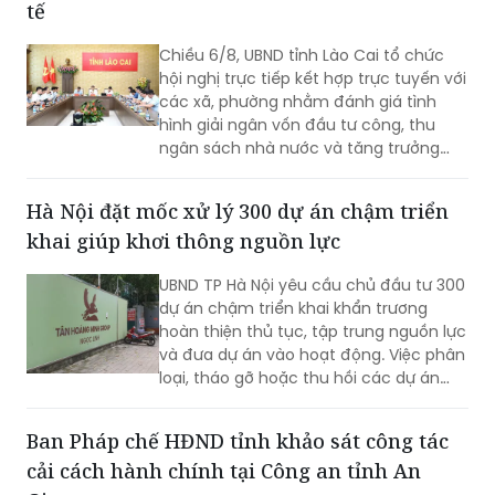
tế
Chiều 6/8, UBND tỉnh Lào Cai tổ chức
hội nghị trực tiếp kết hợp trực tuyến với
các xã, phường nhằm đánh giá tình
hình giải ngân vốn đầu tư công, thu
ngân sách nhà nước và tăng trưởng
kinh tế 7 tháng đầu năm; đồng thời đề
ra các giải pháp điều hành để hoàn
Hà Nội đặt mốc xử lý 300 dự án chậm triển
thành các mục tiêu phát triển kinh tế -
khai giúp khơi thông nguồn lực
xã hội năm 2026.
UBND TP Hà Nội yêu cầu chủ đầu tư 300
dự án chậm triển khai khẩn trương
hoàn thiện thủ tục, tập trung nguồn lực
và đưa dự án vào hoạt động. Việc phân
loại, tháo gỡ hoặc thu hồi các dự án
không còn khả năng triển khai được kỳ
vọng khơi thông nguồn lực đất đai, tạo
Ban Pháp chế HĐND tỉnh khảo sát công tác
dư địa phát triển cho thủ đô
cải cách hành chính tại Công an tỉnh An