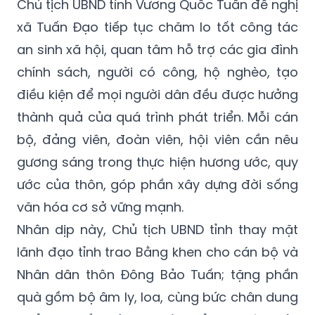
Chủ tịch UBND tỉnh Vương Quốc Tuấn đề nghị
xã Tuấn Đạo tiếp tục chăm lo tốt công tác
an sinh xã hội, quan tâm hỗ trợ các gia đình
chính sách, người có công, hộ nghèo, tạo
điều kiện để mọi người dân đều được hưởng
thành quả của quá trình phát triển. Mỗi cán
bộ, đảng viên, đoàn viên, hội viên cần nêu
gương sáng trong thực hiện hương ước, quy
ước của thôn, góp phần xây dựng đời sống
văn hóa cơ sở vững mạnh.
Nhân dịp này, Chủ tịch UBND tỉnh thay mặt
lãnh đạo tỉnh trao Bằng khen cho cán bộ và
Nhân dân thôn Đông Bảo Tuấn; tặng phần
quà gồm bộ âm ly, loa, cùng bức chân dung