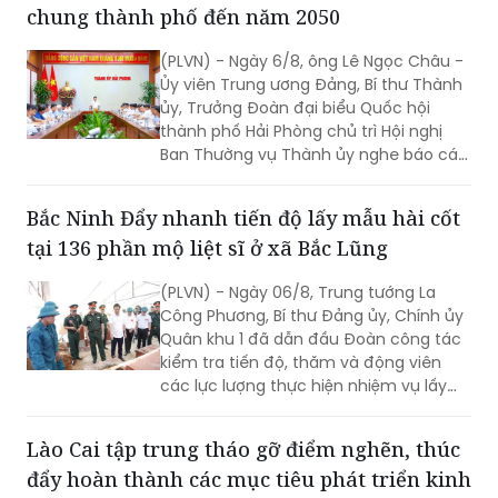
chung thành phố đến năm 2050
(PLVN) - Ngày 6/8, ông Lê Ngọc Châu -
Ủy viên Trung ương Đảng, Bí thư Thành
ủy, Trưởng Đoàn đại biểu Quốc hội
thành phố Hải Phòng chủ trì Hội nghị
Ban Thường vụ Thành ủy nghe báo cáo,
cho ý kiến về tiến độ triển khai, nội
dung phương án Quy hoạch chung
Bắc Ninh Đẩy nhanh tiến độ lấy mẫu hài cốt
thành phố Hải Phòng đến năm 2050,
tại 136 phần mộ liệt sĩ ở xã Bắc Lũng
tầm nhìn đến năm 2075.
(PLVN) - Ngày 06/8, Trung tướng La
Công Phương, Bí thư Đảng ủy, Chính ủy
Quân khu 1 đã dẫn đầu Đoàn công tác
kiểm tra tiến độ, thăm và động viên
các lực lượng thực hiện nhiệm vụ lấy
mẫu hài cốt liệt sĩ tại xã Bắc Lũng (Bắc
Ninh).
Lào Cai tập trung tháo gỡ điểm nghẽn, thúc
đẩy hoàn thành các mục tiêu phát triển kinh