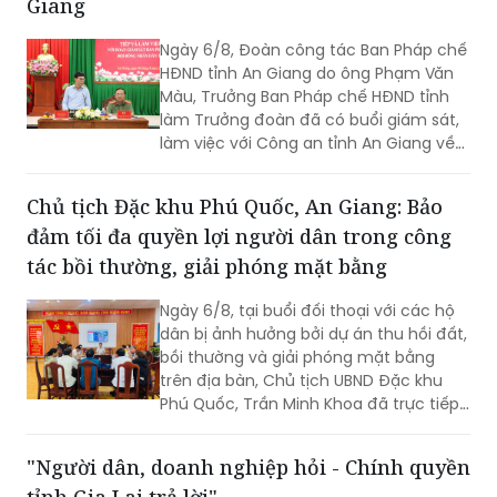
Giang
Ngày 6/8, Đoàn công tác Ban Pháp chế
HĐND tỉnh An Giang do ông Phạm Văn
Màu, Trưởng Ban Pháp chế HĐND tỉnh
làm Trưởng đoàn đã có buổi giám sát,
làm việc với Công an tỉnh An Giang về
công tác cải cách hành chính, giải
quyết thủ tục hành chính trong lĩnh vực
Chủ tịch Đặc khu Phú Quốc, An Giang: Bảo
Công an, nhằm đánh giá kết quả thực
đảm tối đa quyền lợi người dân trong công
hiện, kịp thời ghi nhận những khó khăn,
vướng mắc và đề xuất các giải pháp
tác bồi thường, giải phóng mặt bằng
nâng cao chất lượng phục vụ Nhân
dân, cơ quan, tổ chức. Tiếp và làm việc
Ngày 6/8, tại buổi đối thoại với các hộ
với đoàn có Đại tá Huỳnh Thanh Lâm,
dân bị ảnh hưởng bởi dự án thu hồi đất,
Phó Giám đốc Công an tỉnh; cùng đại
bồi thường và giải phóng mặt bằng
diện lãnh đạo một số phòng nghiệp vụ
trên địa bàn, Chủ tịch UBND Đặc khu
Công an tỉnh.
Phú Quốc, Trần Minh Khoa đã trực tiếp
lắng nghe, giải đáp các kiến nghị của
người dân và đưa ra nhiều cam kết
"Người dân, doanh nghiệp hỏi - Chính quyền
nhằm bảo đảm tối đa quyền, lợi ích