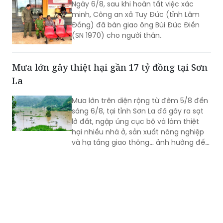
Ngày 6/8, sau khi hoàn tất việc xác
minh, Công an xã Tuy Đức (tỉnh Lâm
Đồng) đã bàn giao ông Bùi Đức Điền
(SN 1970) cho người thân.
Mưa lớn gây thiệt hại gần 17 tỷ đồng tại Sơn
La
Mưa lớn trên diện rộng từ đêm 5/8 đến
sáng 6/8, tại tỉnh Sơn La đã gây ra sạt
lở đất, ngập úng cục bộ và làm thiệt
hại nhiều nhà ở, sản xuất nông nghiệp
và hạ tầng giao thông… ảnh hưởng đến
đời sống của nhân dân.