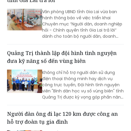
tỉnh Gia Lai trả lời"
hợp pháp của bà con.
Văn phòng UBND tỉnh Gia Lai vừa ban
hành thông báo về việc triển khai
Chuyên mục “Người dân, doanh nghiệp
hỏi - Chính quyền tỉnh Gia Lai trả lời”
dành cho toàn bộ người dân, doanh
nghiệp, nhà đầu tư và các cơ quan,
đơn vị, địa phương trên địa bàn. Dự kiến
Quảng Trị thành lập đội hình tình nguyện
Chương trình sẽ được triển khai trong
đưa kỹ năng số đến vùng biên
tháng 8/2026.
Không chỉ hỗ trợ người dân sử dụng
điện thoại thông minh hay dịch vụ
công trực tuyến, Đội hình tình nguyện
viên "Bình dân học vụ số vùng biên" tỉnh
Quảng Trị được kỳ vọng góp phần nâng
cao kỹ năng số, đưa các nền tảng và
tiện ích số đến gần hơn với người dân
Người đàn ông đi lạc 120 km được công an
khu vực biên giới.
hỗ trợ đoàn tụ gia đình