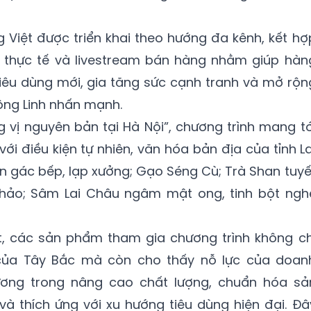
 Việt được triển khai theo hướng đa kênh, kết hợ
m thực tế và livestream bán hàng nhằm giúp hàn
 tiêu dùng mới, gia tăng sức cạnh tranh và mở rộn
 ông Linh nhấn mạnh.
g vị nguyên bản tại Hà Nội”, chương trình mang tớ
ới điều kiện tự nhiên, văn hóa bản địa của tỉnh La
lợn gác bếp, lạp xưởng; Gạo Séng Cù; Trà Shan tuyế
thảo; Sâm Lai Châu ngâm mật ong, tinh bột ngh
t, các sản phẩm tham gia chương trình không ch
của Tây Bắc mà còn cho thấy nỗ lực của doan
ương trong nâng cao chất lượng, chuẩn hóa sả
à thích ứng với xu hướng tiêu dùng hiện đại. Đâ