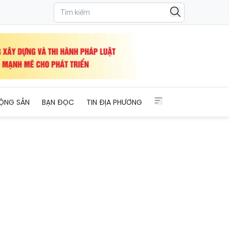
ây Bắc
ỘNG SẢN
BẠN ĐỌC
TIN ĐỊA PHƯƠNG