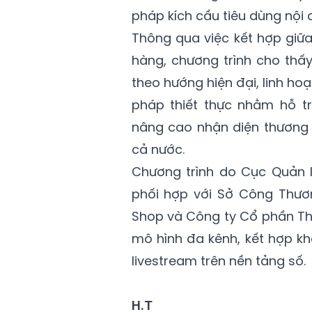
pháp kích cầu tiêu dùng nội 
Thông qua việc kết hợp giữa
hàng, chương trình cho thấ
theo hướng hiện đại, linh hoạ
pháp thiết thực nhằm hỗ t
nâng cao nhận diện thương h
cả nước.
Chương trình do Cục Quản l
phối hợp với Sở Công Thươn
Shop và Công ty Cổ phần Th
mô hình đa kênh, kết hợp kh
livestream trên nền tảng số.
H.T