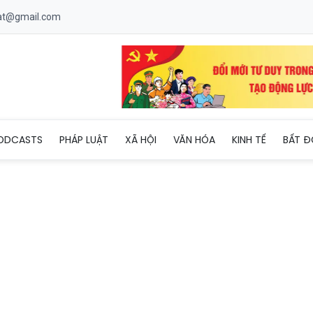
uat@gmail.com
 sẽ mở màn chuỗi livestream Sức sống hàng Việt của vùng cao T
ODCASTS
PHÁP LUẬT
XÃ HỘI
VĂN HÓA
KINH TẾ
BẤT Đ