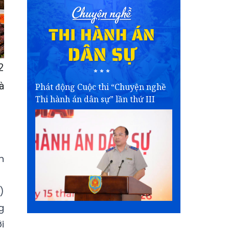
2
à
Phát động Cuộc thi “Chuyện nghề
Thi hành án dân sự” lần thứ III
n
)
g
i