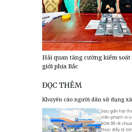
Hải quan tăng cường kiểm soát 
giới phía Bắc
ĐỌC THÊM
Khuyến cáo người dân sử dụng xă
Sau gần hai th
trên phạm vi 
RON 95-III chư
thúc đẩy lộ trì