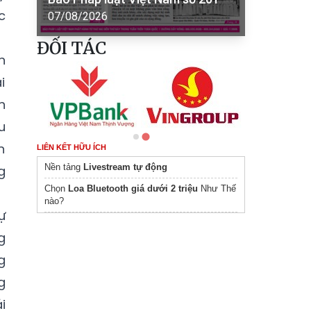
c
07/08/2026
ĐỐI TÁC
n
i
n
u
n
LIÊN KẾT HỮU ÍCH
Nền tảng
Livestream tự động
g
Chọn
Loa Bluetooth giá dưới 2 triệu
Như Thế
nào?
ự
g
g
g
i