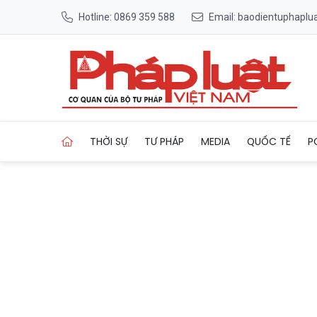
Hotline: 0869 359 588
Email: baodientuphapl
Trang chủ Đặc sản Lai Châu
THỜI SỰ
TƯ PHÁP
MEDIA
QUỐC TẾ
P