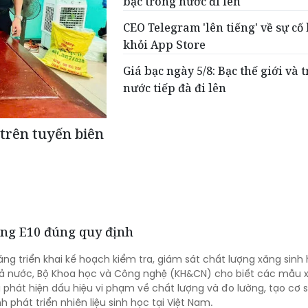
bạc trong nước đi lên
CEO Telegram 'lên tiếng' về sự cố 
khỏi App Store
Giá bạc ngày 5/8: Bạc thế giới và 
nước tiếp đà đi lên
trên tuyến biên
ng E10 đúng quy định
áng triển khai kế hoạch kiểm tra, giám sát chất lượng xăng sinh 
cả nước, Bộ Khoa học và Công nghệ (KH&CN) cho biết các mẫu x
a phát hiện dấu hiệu vi phạm về chất lượng và đo lường, tạo cơ 
nh phát triển nhiên liệu sinh học tại Việt Nam.