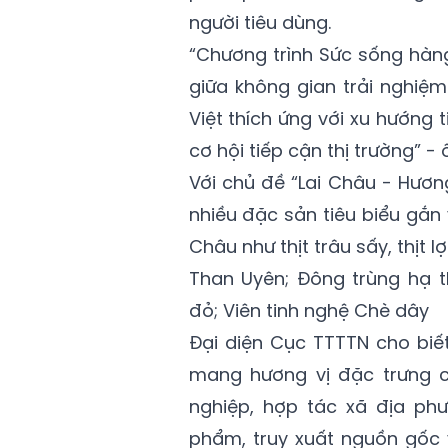
người tiêu dùng.
“Chương trình Sức sống hàng
giữa không gian trải nghiệ
Việt thích ứng với xu hướng
cơ hội tiếp cận thị trường” -
Với chủ đề “Lai Châu - Hươn
nhiều đặc sản tiêu biểu gắn v
Châu như thịt trâu sấy, thịt 
Than Uyên; Đông trùng hạ 
đỏ; Viên tinh nghệ Chè dây
Đại diện Cục TTTTN cho biế
mang hương vị đặc trưng 
nghiệp, hợp tác xã địa ph
phẩm, truy xuất nguồn gốc v