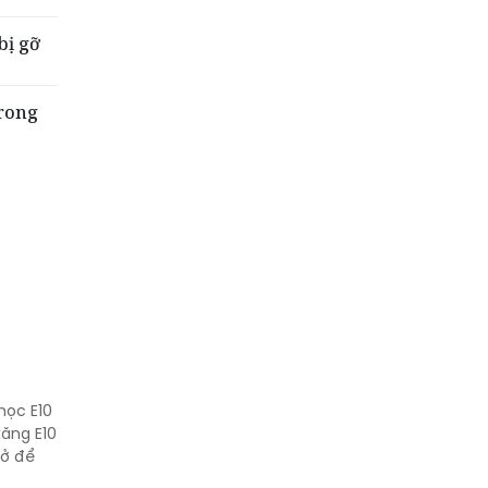
bị gỡ
trong
học E10
ăng E10
sở để