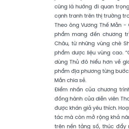
cũng là hướng đi quan trọn
cạnh tranh trên thị trường tr
Theo ông Vương Thế Mẫn - 
phẩm mang đến chương trìn
Châu, từ những vùng chè Sh
phẩm dược liệu vùng cao. “C
dùng Thủ đô hiểu hơn về gi
phẩm địa phương từng bước k
Mẫn chia sẻ.
Điểm nhấn của chương trình
đồng hành của diễn viên Th
được khán giả yêu thích. Hoạ
tác mà còn mở rộng khả năn
trên nền tảng số, thúc đẩy