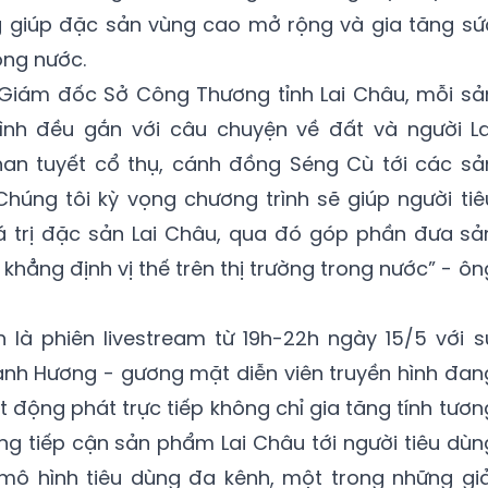
g giúp đặc sản vùng cao mở rộng và gia tăng sứ
ong nước.
Giám đốc Sở Công Thương tỉnh Lai Châu, mỗi sả
h đều gắn với câu chuyện về đất và người La
an tuyết cổ thụ, cánh đồng Séng Cù tới các sả
húng tôi kỳ vọng chương trình sẽ giúp người tiê
á trị đặc sản Lai Châu, qua đó góp phần đưa sả
hẳng định vị thế trên thị trường trong nước” - ôn
 là phiên livestream từ 19h-22h ngày 15/5 với s
anh Hương - gương mặt diễn viên truyền hình đan
t động phát trực tiếp không chỉ gia tăng tính tươn
g tiếp cận sản phẩm Lai Châu tới người tiêu dùn
 mô hình tiêu dùng đa kênh, một trong những giả