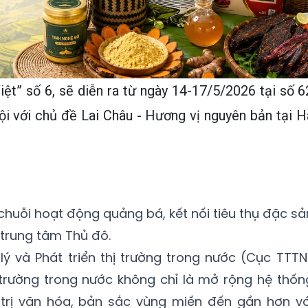
ệt” số 6, sẽ diễn ra từ ngày 14-17/5/2026 tại số 6
i với chủ đề Lai Châu - Hương vị nguyên bản tại H
chuỗi hoạt động quảng bá, kết nối tiêu thụ đặc sả
trung tâm Thủ đô.
ý và Phát triển thị trường trong nước (Cục TTTN
hị trường trong nước không chỉ là mở rộng hệ thốn
trị văn hóa, bản sắc vùng miền đến gần hơn vớ