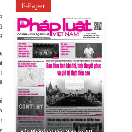
E-Paper
p
g
g
i
i
t
ệ
ỉ
h
n
y
Báo Pháp luật Việt Nam số 201