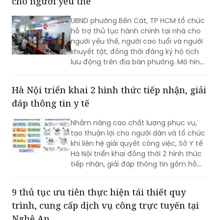
cho người yếu thế
UBND phường Bến Cát, TP HCM tổ chức
hỗ trợ thủ tục hành chính tại nhà cho
người yếu thế, người cao tuổi và người
khuyết tật, đồng thời đăng ký hộ tịch
lưu động trên địa bàn phường. Mô hình
giúp giảm trở ngại đi lại và bảo đảm
quyền lợi pháp lý cho người dân.
Hà Nội triển khai 2 hình thức tiếp nhận, giải
đáp thông tin y tế
Nhằm nâng cao chất lượng phục vụ,
tạo thuận lợi cho người dân và tổ chức
khi liên hệ giải quyết công việc, Sở Y tế
Hà Nội triển khai đồng thời 2 hình thức
tiếp nhận, giải đáp thông tin gồm hỗ
trợ qua các số điện thoại công khai và
tiếp đón trực tiếp tại trụ sở.
9 thủ tục ưu tiên thực hiện tái thiết quy
trình, cung cấp dịch vụ công trực tuyến tại
Nghệ An