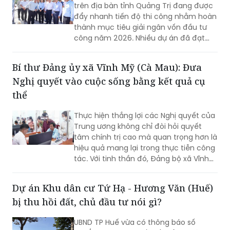
trên địa bàn tỉnh Quảng Trị đang được
đẩy nhanh tiến độ thi công nhằm hoàn
thành mục tiêu giải ngân vốn đầu tư
công năm 2026. Nhiều dự án đã đạt
khối lượng thi công lớn, một số công
trình cơ bản hoàn thành, song công tác
Bí thư Đảng ủy xã Vĩnh Mỹ (Cà Mau): Đưa
giải phóng mặt bằng vẫn là "nút thắt"
Nghị quyết vào cuộc sống bằng kết quả cụ
cần sớm tháo gỡ để bảo đảm tiến độ
chung.
thể
Thực hiện thắng lợi các Nghị quyết của
Trung ương không chỉ đòi hỏi quyết
tâm chính trị cao mà quan trọng hơn là
hiệu quả mang lại trong thực tiễn công
tác. Với tinh thần đó, Đảng bộ xã Vĩnh
Mỹ xác định lấy chất lượng thực thi làm
thước đo năng lực lãnh đạo, xây dựng
Dự án Khu dân cư Tứ Hạ - Hương Văn (Huế)
đội ngũ cán bộ đủ phẩm chất, năng
bị thu hồi đất, chủ đầu tư nói gì?
lực, trách nhiệm, đưa các chủ trương
của Đảng đi vào cuộc sống. Từ đó tạo
UBND TP Huế vừa có thông báo số
chuyển biến rõ nét trong phát triển kinh