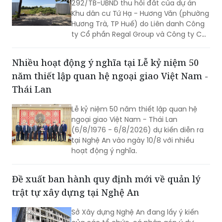
292/TB-UBND thu hồi đất của dự án
tế - xã hội và nâng cao đời sống Nhân
Khu dân cư Tứ Hạ - Hương Văn (phường
dân.
Hương Trà, TP Huế) do Liên danh Công
ty Cổ phần Regal Group và Công ty Cổ
phần Tập đoàn Đất Xanh làm chủ đầu
tư.
Nhiều hoạt động ý nghĩa tại Lễ kỷ niệm 50
năm thiết lập quan hệ ngoại giao Việt Nam -
Thái Lan
Lễ kỷ niệm 50 năm thiết lập quan hệ
ngoại giao Việt Nam - Thái Lan
(6/8/1976 - 6/8/2026) dự kiến diễn ra
tại Nghệ An vào ngày 10/8 với nhiều
hoạt động ý nghĩa.
Đề xuất ban hành quy định mới về quản lý
trật tự xây dựng tại Nghệ An
Sở Xây dựng Nghệ An đang lấy ý kiến