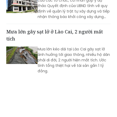
của các tổ chức, cá nhân góp ý dự
thảo Quyết định của UBND tỉnh về quy
định về quản lý trật tự xây dựng và tiếp
nhận thông báo khởi công xây dựng
công trình trên địa bàn tỉnh Nghệ An
(thay thế Quyết định số 34/2020/QĐ-
Mưa lớn gây sạt lở ở Lào Cai, 2 người mất
UBND ngày 17/12/2020).
tích
Mưa lớn kéo dài tại Lào Cai gây sạt lở
ảnh hưởng tới giao thông, nhiều hộ dân
phải di đời, 2 người hiện mất tích. Ước
tính tổng thiệt hại về tài sản gần 1 tỷ
đồng.