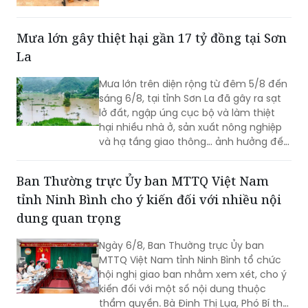
Mưa lớn gây thiệt hại gần 17 tỷ đồng tại Sơn
La
Mưa lớn trên diện rộng từ đêm 5/8 đến
sáng 6/8, tại tỉnh Sơn La đã gây ra sạt
lở đất, ngập úng cục bộ và làm thiệt
hại nhiều nhà ở, sản xuất nông nghiệp
và hạ tầng giao thông… ảnh hưởng đến
đời sống của nhân dân.
Ban Thường trực Ủy ban MTTQ Việt Nam
tỉnh Ninh Bình cho ý kiến đối với nhiều nội
dung quan trọng
Ngày 6/8, Ban Thường trực Ủy ban
MTTQ Việt Nam tỉnh Ninh Bình tổ chức
hội nghị giao ban nhằm xem xét, cho ý
kiến đối với một số nội dung thuộc
thẩm quyền. Bà Đinh Thị Lụa, Phó Bí thư