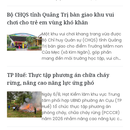
Tỉnh ủy, Chủ tịch Ủy ban MTTQ Việt
Nam tỉnh dự và chỉ đạo hội nghị. Tham
Bộ CHQS tỉnh Quảng Trị bàn giao khu vui
dự có các thành viên Ban Thường trực
chơi cho trẻ em vùng khó khăn
Ủy ban MTTQ Việt Nam tỉnh.
Một khu vui chơi khang trang vừa được
Bộ Chỉ huy Quân sự (CHQS) tỉnh Quảng
Trị bàn giao cho điểm Trường Mầm non
Cửa Mẹc (xã Kim Ngân), góp phần
mang đến môi trường học tập, vui chơi
an toàn, lành mạnh cho trẻ em vùng
khó khăn.
TP Huế: Thực tập phương án chữa cháy
rừng, nâng cao năng lực ứng phó
Ngày 6/8, Hạt Kiểm lâm khu vực Trung
tâm phối hợp UBND phường An Cựu (TP
Huế) tổ chức thực tập phương án
phòng cháy, chữa cháy rừng (PCCCR)
năm 2026 nhằm nâng cao năng lực chỉ
huy, điều hành và khả năng phối hợp xử