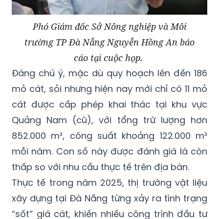
Phó Giám đốc Sở Nông nghiệp và Môi
trường TP Đà Nẵng Nguyễn Hồng An báo
cáo tại cuộc họp.
Đáng chú ý, mặc dù quy hoạch lên đến 186
mỏ cát, sỏi nhưng hiện nay mới chỉ có 11 mỏ
cát được cấp phép khai thác tại khu vực
Quảng Nam (cũ), với tổng trữ lượng hơn
852.000 m³, công suất khoảng 122.000 m³
mỗi năm. Con số này được đánh giá là còn
thấp so với nhu cầu thực tế trên địa bàn.
Thực tế trong năm 2025, thị trường vật liệu
xây dựng tại Đà Nẵng từng xảy ra tình trạng
“sốt” giá cát, khiến nhiều công trình đầu tư