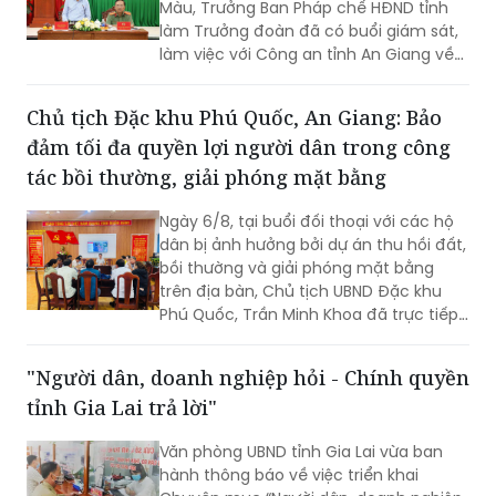
Màu, Trưởng Ban Pháp chế HĐND tỉnh
làm Trưởng đoàn đã có buổi giám sát,
làm việc với Công an tỉnh An Giang về
công tác cải cách hành chính, giải
quyết thủ tục hành chính trong lĩnh vực
Chủ tịch Đặc khu Phú Quốc, An Giang: Bảo
Công an, nhằm đánh giá kết quả thực
đảm tối đa quyền lợi người dân trong công
hiện, kịp thời ghi nhận những khó khăn,
vướng mắc và đề xuất các giải pháp
tác bồi thường, giải phóng mặt bằng
nâng cao chất lượng phục vụ Nhân
dân, cơ quan, tổ chức. Tiếp và làm việc
Ngày 6/8, tại buổi đối thoại với các hộ
với đoàn có Đại tá Huỳnh Thanh Lâm,
dân bị ảnh hưởng bởi dự án thu hồi đất,
Phó Giám đốc Công an tỉnh; cùng đại
bồi thường và giải phóng mặt bằng
diện lãnh đạo một số phòng nghiệp vụ
trên địa bàn, Chủ tịch UBND Đặc khu
Công an tỉnh.
Phú Quốc, Trần Minh Khoa đã trực tiếp
lắng nghe, giải đáp các kiến nghị của
người dân và đưa ra nhiều cam kết
"Người dân, doanh nghiệp hỏi - Chính quyền
nhằm bảo đảm tối đa quyền, lợi ích
tỉnh Gia Lai trả lời"
hợp pháp của bà con.
Văn phòng UBND tỉnh Gia Lai vừa ban
hành thông báo về việc triển khai