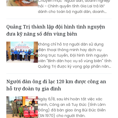
Chuyên mục “Người dân, doanh nghiệp
hỏi - Chính quyền tỉnh Gia Lai trả lời”
dành cho toàn bộ người dân, doanh
nghiệp, nhà đầu tư và các cơ quan,
đơn vị, địa phương trên địa bàn. Dự kiến
Quảng Trị thành lập đội hình tình nguyện
Chương trình sẽ được triển khai trong
đưa kỹ năng số đến vùng biên
tháng 8/2026.
Không chỉ hỗ trợ người dân sử dụng
điện thoại thông minh hay dịch vụ
công trực tuyến, Đội hình tình nguyện
viên "Bình dân học vụ số vùng biên" tỉnh
Quảng Trị được kỳ vọng góp phần nâng
cao kỹ năng số, đưa các nền tảng và
tiện ích số đến gần hơn với người dân
Người đàn ông đi lạc 120 km được công an
khu vực biên giới.
hỗ trợ đoàn tụ gia đình
Ngày 6/8, sau khi hoàn tất việc xác
minh, Công an xã Tuy Đức (tỉnh Lâm
Đồng) đã bàn giao ông Bùi Đức Điền
(SN 1970) cho người thân.