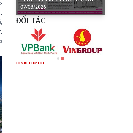
o
07/08/2026
t
ĐỐI TÁC
,
,
o
LIÊN KẾT HỮU ÍCH