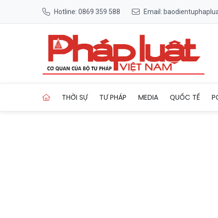
Hotline: 0869 359 588
Email: baodientuphapl
Trang chủ Đà Nẵng hướng tới
THỜI SỰ
TƯ PHÁP
MEDIA
QUỐC TẾ
P