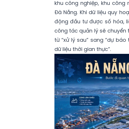
khu công nghiệp, khu công 
Đà Nẵng. Khi dữ liệu quy hoạ
động đầu tư được số hóa, l
công tác quản lý sẽ chuyển 
từ “xử lý sau” sang “dự báo 
dữ liệu thời gian thực”.