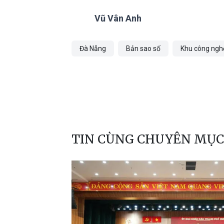
Vũ Vân Anh
Đà Nẵng
Bản sao số
Khu công ngh
TIN CÙNG CHUYÊN MỤC