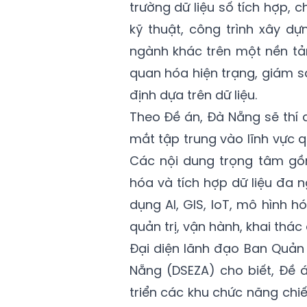
trường dữ liệu số tích hợp, c
kỹ thuật, công trình xây dự
ngành khác trên một nền tản
quan hóa hiện trạng, giám s
định dựa trên dữ liệu.
Theo Đề án, Đà Nẵng sẽ thí 
mắt tập trung vào lĩnh vực q
Các nội dung trọng tâm gồ
hóa và tích hợp dữ liệu đa 
dụng AI, GIS, IoT, mô hình h
quản trị, vận hành, khai thác 
Đại diện lãnh đạo Ban Quản
Nẵng (DSEZA) cho biết, Đề á
triển các khu chức năng chi