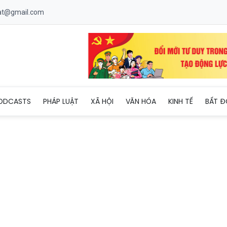
uat@gmail.com
 đô thị thông minh và quản trị bằng dữ liệu
ODCASTS
PHÁP LUẬT
XÃ HỘI
VĂN HÓA
KINH TẾ
BẤT Đ