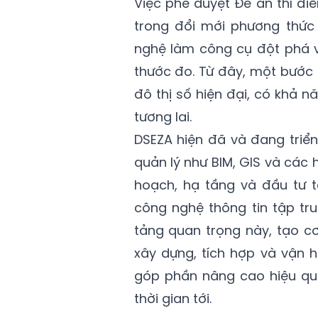
Việc phê duyệt Đề án thí đ
trong đổi mới phương thức q
nghệ làm công cụ đột phá v
thước đo. Từ đây, một bước 
đô thị số hiện đại, có khả n
tương lai.
DSEZA hiện đã và đang triển
quản lý như BIM, GIS và các
hoạch, hạ tầng và đầu tư t
công nghệ thông tin tập tr
tảng quan trọng này, tạo cơ
xây dựng, tích hợp và vận 
góp phần nâng cao hiệu quả
thời gian tới.