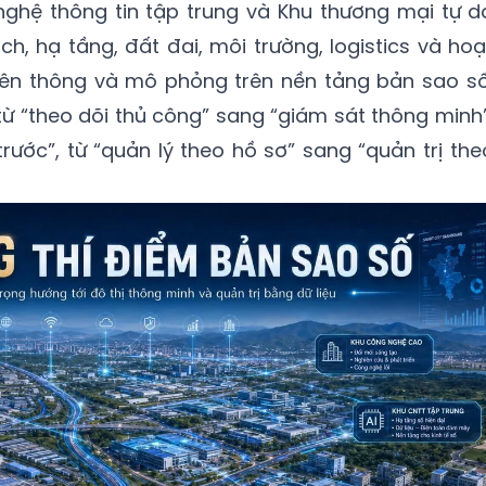
nghệ thông tin tập trung và Khu thương mại tự d
ch, hạ tầng, đất đai, môi trường, logistics và hoạ
iên thông và mô phỏng trên nền tảng bản sao số
từ “theo dõi thủ công” sang “giám sát thông minh”
trước”, từ “quản lý theo hồ sơ” sang “quản trị the