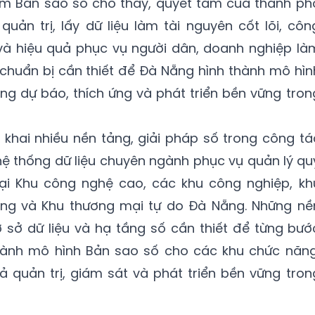
iểm Bản sao số cho thấy, quyết tâm của thành ph
uản trị, lấy dữ liệu làm tài nguyên cốt lõi, côn
à hiệu quả phục vụ người dân, doanh nghiệp là
chuẩn bị cần thiết để Đà Nẵng hình thành mô hìn
ăng dự báo, thích ứng và phát triển bền vững tron
 khai nhiều nền tảng, giải pháp số trong công tá
 hệ thống dữ liệu chuyên ngành phục vụ quản lý qu
ại Khu công nghệ cao, các khu công nghiệp, kh
ung và Khu thương mại tự do Đà Nẵng. Những nề
 sở dữ liệu và hạ tầng số cần thiết để từng bướ
hành mô hình Bản sao số cho các khu chức năng
 quản trị, giám sát và phát triển bền vững tron