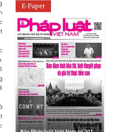
g
E-Paper
n
c
t
c
.
ố
g
ế
à
t
c
Báo Pháp luật Việt Nam số 201