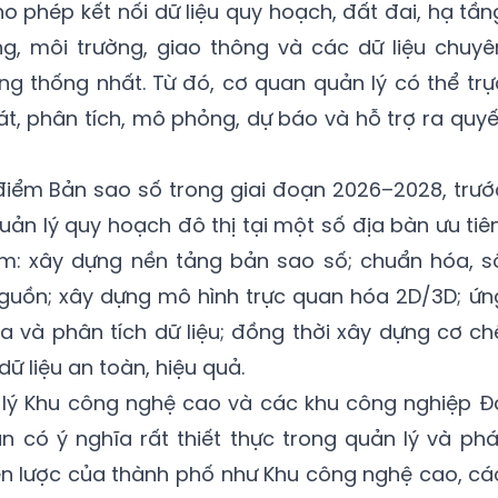
ho phép kết nối dữ liệu quy hoạch, đất đai, hạ tần
ng, môi trường, giao thông và các dữ liệu chuyê
g thống nhất. Từ đó, cơ quan quản lý có thể trự
át, phân tích, mô phỏng, dự báo và hỗ trợ ra quyế
điểm Bản sao số trong giai đoạn 2026–2028, trướ
uản lý quy hoạch đô thị tại một số địa bàn ưu tiên
m: xây dựng nền tảng bản sao số; chuẩn hóa, s
nguồn; xây dựng mô hình trực quan hóa 2D/3D; ứn
óa và phân tích dữ liệu; đồng thời xây dựng cơ ch
dữ liệu an toàn, hiệu quả.
 lý Khu công nghệ cao và các khu công nghiệp Đ
n có ý nghĩa rất thiết thực trong quản lý và phá
ến lược của thành phố như Khu công nghệ cao, cá