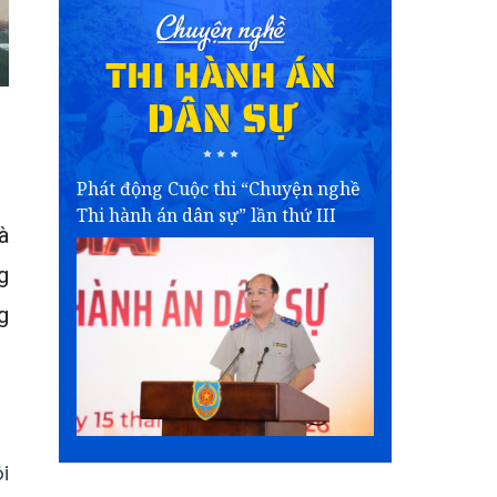
Phát động Cuộc thi “Chuyện nghề
Thi hành án dân sự” lần thứ III
à
g
g
i