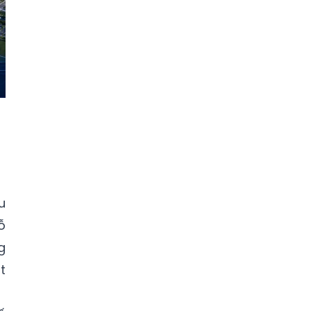
u
ỗ
g
t