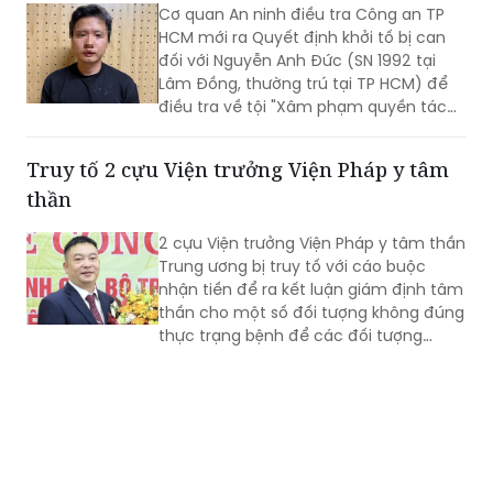
Cơ quan An ninh điều tra Công an TP
HCM mới ra Quyết định khởi tố bị can
đối với Nguyễn Anh Đức (SN 1992 tại
Lâm Đồng, thường trú tại TP HCM) để
điều tra về tội "Xâm phạm quyền tác
giả, quyền liên quan" theo khoản 2 Điều
225 Bộ luật Hình sự năm 2015.
Truy tố 2 cựu Viện trưởng Viện Pháp y tâm
thần
2 cựu Viện trưởng Viện Pháp y tâm thần
Trung ương bị truy tố với cáo buộc
nhận tiền để ra kết luận giám định tâm
thần cho một số đối tượng không đúng
thực trạng bệnh để các đối tượng
được đi chữa bệnh bắt buộc.