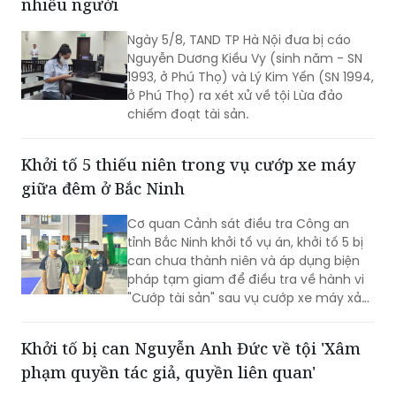
nhiều người
Ngày 5/8, TAND TP Hà Nội đưa bị cáo
Nguyễn Dương Kiều Vy (sinh năm - SN
1993, ở Phú Thọ) và Lý Kim Yến (SN 1994,
ở Phú Thọ) ra xét xử về tội Lừa đảo
chiếm đoạt tài sản.
Khởi tố 5 thiếu niên trong vụ cướp xe máy
giữa đêm ở Bắc Ninh
Cơ quan Cảnh sát điều tra Công an
tỉnh Bắc Ninh khởi tố vụ án, khởi tố 5 bị
can chưa thành niên và áp dụng biện
pháp tạm giam để điều tra về hành vi
"Cướp tài sản" sau vụ cướp xe máy xảy
ra trên địa bàn xã Xuân Cẩm.
Khởi tố bị can Nguyễn Anh Đức về tội 'Xâm
phạm quyền tác giả, quyền liên quan'