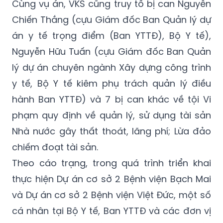
Cùng vụ án, VKS cũng truy tố bị can Nguyễn
Chiến Thắng (cựu Giám đốc Ban Quản lý dự
án y tế trọng điểm (Ban YTTĐ), Bộ Y tế),
Nguyễn Hữu Tuấn (cựu Giám đốc Ban Quản
lý dự án chuyên ngành Xây dựng công trình
y tế, Bộ Y tế kiêm phụ trách quản lý điều
hành Ban YTTĐ) và 7 bị can khác về tội Vi
phạm quy định về quản lý, sử dụng tài sản
Nhà nước gây thất thoát, lãng phí; Lừa đảo
chiếm đoạt tài sản.
Theo cáo trạng, trong quá trình triển khai
thực hiện Dự án cơ sở 2 Bệnh viện Bạch Mai
và Dự án cơ sở 2 Bệnh viện Việt Đức, một số
cá nhân tại Bộ Y tế, Ban YTTĐ và các đơn vị