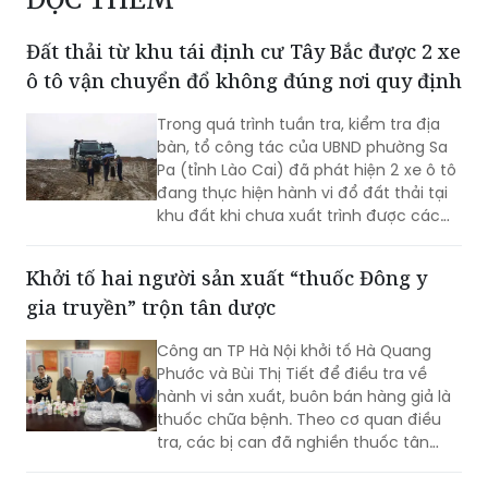
Đất thải từ khu tái định cư Tây Bắc được 2 xe
ô tô vận chuyển đổ không đúng nơi quy định
Trong quá trình tuần tra, kiểm tra địa
bàn, tổ công tác của UBND phường Sa
Pa (tỉnh Lào Cai) đã phát hiện 2 xe ô tô
đang thực hiện hành vi đổ đất thải tại
khu đất khi chưa xuất trình được các
giấy tờ pháp lý liên quan.
Khởi tố hai người sản xuất “thuốc Đông y
gia truyền” trộn tân dược
Công an TP Hà Nội khởi tố Hà Quang
Phước và Bùi Thị Tiết để điều tra về
hành vi sản xuất, buôn bán hàng giả là
thuốc chữa bệnh. Theo cơ quan điều
tra, các bị can đã nghiền thuốc tân
dược có thành phần giảm đau, chống