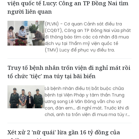
viện quốc tế Lucy: Công an TP Đồng Nai tìm
người liên quan
(PLVN) - Cơ quan Cảnh sát điều tra
(CQĐT), Công an TP Đồng Nai vừa phát
đi thông báo tìm các cá nhân đã mua
dịch vụ tại Thẩm mỹ viện quốc tế
(TMV) Lucy để phục vụ điều tra.
Truy tố bệnh nhân trốn viện đi nghỉ mát rồi
tổ chức 'tiệc' ma túy tại bãi biển
Là bệnh nhân điều trị bắt buộc chữa
bệnh tại Viện Pháp y tâm thần Trung
ương song Lê Văn Đông vẫn cho vợ
con, đàn em… đi nghỉ mát. Trước khi đi
chơi, anh ta trốn viện đi mua ma túy rồi
tổ chức sử dụng ngoài bãi biển. VKSND
TP Hà Nội đã ban hành cáo trạng truy
Xét xử 2 'nữ quái' lừa gần 16 tỷ đồng của
tố Lê Văn Đông cùng loạt đối tượng...