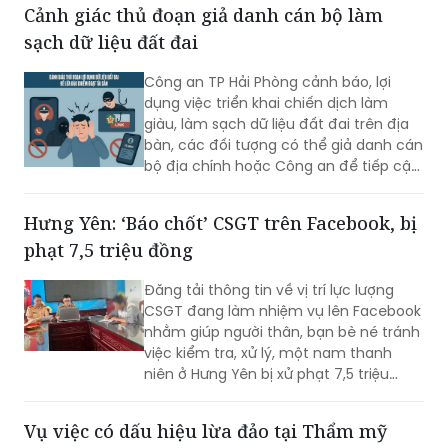
viêm rồi trộn vào thuốc Đông y, đóng
Cảnh giác thủ đoạn giả danh cán bộ làm
gói dưới nhãn “thuốc Đông y gia truyền”
sạch dữ liệu đất đai
để bán cho người bệnh.
Công an TP Hải Phòng cảnh báo, lợi
dụng việc triển khai chiến dịch làm
giàu, làm sạch dữ liệu đất đai trên địa
bàn, các đối tượng có thể giả danh cán
bộ địa chính hoặc Công an để tiếp cận,
thu thập thông tin cá nhân, phát tán
mã độc và chiếm đoạt tài sản của
Hưng Yên: ‘Báo chốt’ CSGT trên Facebook, bị
người dân.
phạt 7,5 triệu đồng
Đăng tải thông tin về vị trí lực lượng
CSGT đang làm nhiệm vụ lên Facebook
nhằm giúp người thân, bạn bè né tránh
việc kiểm tra, xử lý, một nam thanh
niên ở Hưng Yên bị xử phạt 7,5 triệu
đồng.
Vụ việc có dấu hiệu lừa đảo tại Thẩm mỹ