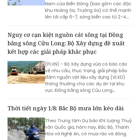
Nam của Biển Đông (bao gồm các đặc
khu Hoàng Sa, Trường Sa) có thể mạnh
lên tới cấp 6-7, sóng biển cao từ 2-4m,
biển động mạnh.
Nguy cơ cạn kiệt nguồn cát sông tại Đồng
bằng sông Cửu Long: Bộ Xây dựng đề xuất
kết hợp các giải pháp khắc phục
(PLVN) - Bộ Xây dựng vừa có báo cáo
về nhu cầu, thực trạng, giải pháp bảo
đảm nguồn vật liệu xây dựng (VLXD)
thông thường cho các dự án tại khu
vực Đồng bằng sông Cửu Long
(ĐBSCL).
Thời tiết ngày 1/8: Bắc Bộ mưa lớn kéo dài
Theo Trung tâm Dự báo Khí tượng Thuỷ
văn Quốc gia, hôm nay, Bắc Bộ, Thanh
Hóa và Nghệ An, có mưa rào và dông.