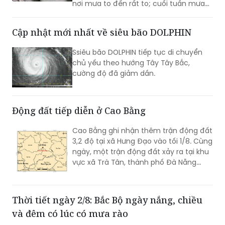
nơi mưa to đến rất to; cuối tuần mưa
xu hướng giảm dần...
Cập nhật mới nhất về siêu bão DOLPHIN
Ssiêu bão DOLPHIN tiếp tục di chuyển
chủ yếu theo hướng Tây Tây Bắc,
cường độ đã giảm dần.
Động đất tiếp diễn ở Cao Bằng
Cao Bằng ghi nhận thêm trận động đất
3,2 độ tại xã Hưng Đạo vào tối 1/8. Cùng
ngày, một trận động đất xảy ra tại khu
vực xã Trà Tân, thành phố Đà Nẵng...
Thời tiết ngày 2/8: Bắc Bộ ngày nắng, chiều
và đêm có lúc có mưa rào