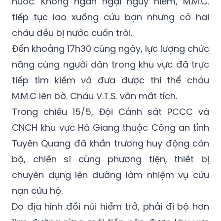
nước. Không ngần ngại nguy hiểm, M.M.C.
tiếp tục lao xuống cứu bạn nhưng cả hai
cháu đều bị nước cuốn trôi.
Đến khoảng 17h30 cùng ngày, lực lượng chức
năng cùng người dân trong khu vực đã trực
tiếp tìm kiếm và đưa được thi thể cháu
M.M.C lên bờ. Cháu V.T.S. vẫn mất tích.
Trong chiều 15/5, Đội Cảnh sát PCCC và
CNCH khu vực Hà Giang thuộc Công an tỉnh
Tuyên Quang đã khẩn trương huy động cán
bộ, chiến sĩ cùng phương tiện, thiết bị
chuyên dụng lên đường làm nhiệm vụ cứu
nạn cứu hộ.
Do địa hình đồi núi hiểm trở, phải đi bộ hơn