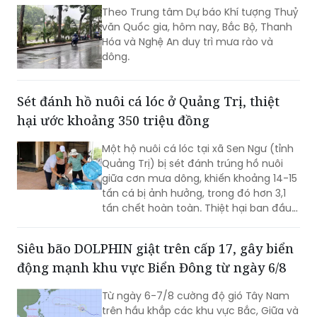
Theo Trung tâm Dự báo Khí tượng Thuỷ
văn Quốc gia, hôm nay, Bắc Bộ, Thanh
Hóa và Nghệ An duy trì mưa rào và
dông.
Sét đánh hồ nuôi cá lóc ở Quảng Trị, thiệt
hại ước khoảng 350 triệu đồng
Một hộ nuôi cá lóc tại xã Sen Ngư (tỉnh
Quảng Trị) bị sét đánh trúng hồ nuôi
giữa cơn mưa dông, khiến khoảng 14-15
tấn cá bị ảnh hưởng, trong đó hơn 3,1
tấn chết hoàn toàn. Thiệt hại ban đầu
ước khoảng 350 triệu đồng.
Siêu bão DOLPHIN giật trên cấp 17, gây biển
động mạnh khu vực Biển Đông từ ngày 6/8
Từ ngày 6-7/8 cường độ gió Tây Nam
trên hầu khắp các khu vực Bắc, Giữa và