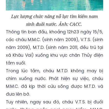
Lực lượng chức năng nỗ lực tìm kiếm nam
sinh đuối nước. Ảnh: CACC.
Thông tin ban đầu, khoảng 12h23 ngày 15/5,
các cháu M.M.C. (sinh năm 2009), V.T.S. (sinh
năm 2009), M.T.D. (sinh năm 2011, đều trú tại
xã Khâu Vai) xuống khu vực chân Thủy điện
tắm suối.
Trong lúc tắm, cháu M.T.D. không may bị
chìm xuống nước. Phát hiện sự việc, cháu
M.M.C. đã kịp thời cứu sống được M.T.D. và
đưa lên bờ.
Tuy nhiên, ngay sau đó, cháu V.T.S. bị đuối