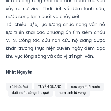
1km đường rừng mới tiếp cận được khu vực
xảy ra sự việc. Thời tiết về đêm lạnh sâu,
nước sông lạnh buốt và chảy xiết.
Tới chiều 16/5, lực lượng chức năng vẫn nỗ
lực triển khai các phương án tìm kiếm cháu
V.T.S. Công tác cứu nạn cứu hộ đang được
khẩn trương thực hiện xuyên ngày đêm dọc
khu vực lòng sông và các vị trí nghi vấn.
Nhật Nguyên
xã Khâu Vai
TUYÊN QUANG
cứu bạn đuối nước
đuối nước sông nho quế
nam sinh tử vong