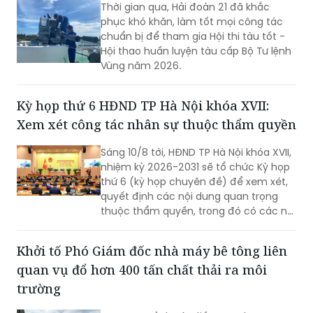
Thời gian qua, Hải đoàn 21 đã khắc
phục khó khăn, làm tốt mọi công tác
chuẩn bị để tham gia Hội thi tàu tốt -
Hội thao huấn luyện tàu cấp Bộ Tư lệnh
Vùng năm 2026.
Kỳ họp thứ 6 HĐND TP Hà Nội khóa XVII:
Xem xét công tác nhân sự thuộc thẩm quyền
Sáng 10/8 tới, HĐND TP Hà Nội khóa XVII,
nhiệm kỳ 2026-2031 sẽ tổ chức Kỳ họp
thứ 6 (kỳ họp chuyên đề) để xem xét,
quyết định các nội dung quan trọng
thuộc thẩm quyền, trong đó có các nội
dung về công tác nhân sự.
Khởi tố Phó Giám đốc nhà máy bê tông liên
quan vụ đổ hơn 400 tấn chất thải ra môi
trường