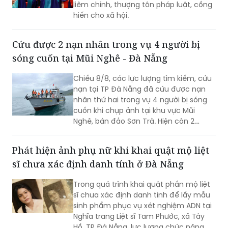
liêm chính, thượng tôn pháp luật, cống
hiến cho xã hội.
Cứu được 2 nạn nhân trong vụ 4 người bị
sóng cuốn tại Mũi Nghê - Đà Nẵng
Chiều 8/8, các lực lượng tìm kiếm, cứu
nạn tại TP Đà Nẵng đã cứu được nạn
nhân thứ hai trong vụ 4 người bị sóng
cuốn khi chụp ảnh tại khu vực Mũi
Nghê, bán đảo Sơn Trà. Hiện còn 2
người chưa tìm thấy.
Phát hiện ảnh phụ nữ khi khai quật mộ liệt
sĩ chưa xác định danh tính ở Đà Nẵng
Trong quá trình khai quật phần mộ liệt
sĩ chưa xác định danh tính để lấy mẫu
sinh phẩm phục vụ xét nghiệm ADN tại
Nghĩa trang Liệt sĩ Tam Phước, xã Tây
Hồ, TP Đà Nẵng, lực lượng chức năng