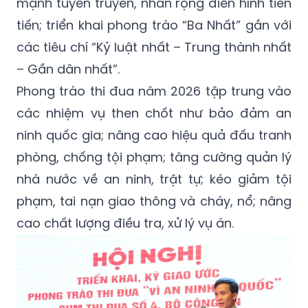
mạnh tuyên truyền, nhân rộng điển hình tiên
tiến; triển khai phong trào “Ba Nhất” gắn với
các tiêu chí “Kỷ luật nhất – Trung thành nhất
– Gần dân nhất”.
Phong trào thi đua năm 2026 tập trung vào
các nhiệm vụ then chốt như bảo đảm an
ninh quốc gia; nâng cao hiệu quả đấu tranh
phòng, chống tội phạm; tăng cường quản lý
nhà nước về an ninh, trật tự; kéo giảm tội
phạm, tai nạn giao thông và cháy, nổ; nâng
cao chất lượng điều tra, xử lý vụ án.