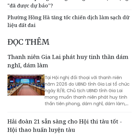
"đã được dự báo”?
Phường Hồng Hà tăng tốc chiến dịch làm sạch dữ
liệu đất đai
ĐỌC THÊM
Thanh niên Gia Lai phát huy tinh thần dám
nghĩ, dám làm
Tại Hội nghị đối thoại với thanh niên
năm 2026 do UBND tỉnh Gia Lai tổ chức
ngày 8/8, Chủ tịch UBND tỉnh Gia Lai
mong muốn thanh niên phát huy tinh
thần tiên phong, dám nghĩ, dám làm,
chủ động học tập, đổi mới sáng tạo và
gắn khát vọng cá nhân với khát vọng
Hải đoàn 21 sẵn sàng cho Hội thi tàu tốt -
phát triển của quê hương.
Hội thao huấn luyện tàu