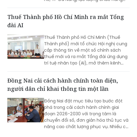
phát hiện nhiều di vật, trong đó đáng
chú ý có di ảnh một phụ nữ.
Thuế Thành phố Hồ Chí Minh ra mắt Tổng
đài AI
Thuế Thành phố Hồ Chí Minh (Thuế
Thành phố) mới tổ chức Hội nghị cung
cấp thông tin về một số chính sách
thuế mới và ra mắt Tổng đài ứng dụng
trí tuệ nhân tạo (AI), mở thêm kênh
cung cấp thông tin thuế qua nền tảng
thanh toán số.
Đồng Nai cải cách hành chính toàn diện,
người dân chỉ khai thông tin một lần
Đồng Nai đặt mục tiêu tạo bước đột
phá trong cải cách hành chính giai
đoạn 2026-2030 với trọng tâm là
chuyển đổi số, đơn giản hóa thủ tục và
nâng cao chất lượng phục vụ. Nhiều chỉ
tiêu được đặt ra nhằm rút ngắn thời