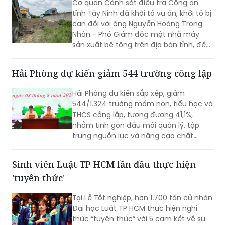
Cơ quan Cảnh sát điều tra Công an
tỉnh Tây Ninh đã khởi tố vụ án, khởi tố bị
can đối với ông Nguyễn Hoàng Trọng
Nhân - Phó Giám đốc một nhà máy
sản xuất bê tông trên địa bàn tỉnh, để
điều tra về hành vi “Gây ô nhiễm môi
trường”. Vụ án được xác định liên quan
Hải Phòng dự kiến giảm 544 trường công lập
đến việc đổ, chôn lấp trái phép hơn
400 tấn bê tông thải ra môi trường.
Hải Phòng dự kiến sắp xếp, giảm
544/1.324 trường mầm non, tiểu học và
THCS công lập, tương đương 41,1%,
nhằm tinh gọn đầu mối quản lý, tập
trung nguồn lực và nâng cao chất
lượng giáo dục. Việc sắp xếp phải hoàn
thành trước ngày 20/8/2026.
Sinh viên Luật TP HCM lần đầu thực hiện
'tuyên thức'
Tại Lễ Tốt nghiệp, hơn 1.700 tân cử nhân
Đại học Luật TP HCM thực hiện nghi
thức “tuyên thức” với 5 cam kết về sự