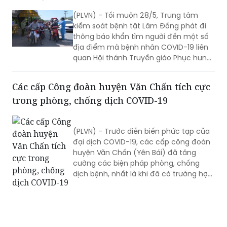
(PLVN) - Tối muộn 28/5, Trung tâm
kiểm soát bệnh tật Lâm Đồng phát đi
thông báo khẩn tìm người đến một số
địa điểm mà bệnh nhân COVID-19 liên
quan Hội thánh Truyền giáo Phục hưng
từng đến trên địa bàn.
Các cấp Công đoàn huyện Văn Chấn tích cực
trong phòng, chống dịch COVID-19
(PLVN) - Trước diễn biến phức tạp của
đại dịch COVID-19, các cấp công đoàn
huyện Văn Chấn (Yên Bái) đã tăng
cường các biện pháp phòng, chống
dịch bệnh, nhất là khi đã có trường hợp
tiếp xúc gần với bệnh nhân nhiễm SARS
Cov-2 trở về địa phương.