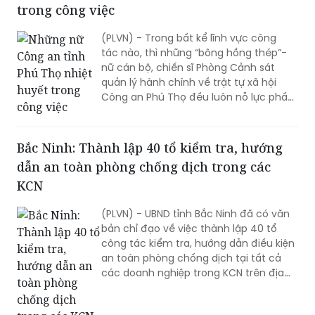
trong công việc
(PLVN) - Trong bất kể lĩnh vực công
tác nào, thì những “bông hồng thép”-
nữ cán bộ, chiến sĩ Phòng Cảnh sát
quản lý hành chính về trật tự xã hội
Công an Phú Thọ đều luôn nỗ lực phấn
đấu hoàn thành tốt nhiệm vụ, góp
phần mang lại cuộc sống bình yên,
hạnh phúc cho nhân dân.
Bắc Ninh: Thành lập 40 tổ kiểm tra, hướng
dẫn an toàn phòng chống dịch trong các
KCN
(PLVN) - UBND tỉnh Bắc Ninh đã có văn
bản chỉ đạo về việc thành lập 40 tổ
công tác kiểm tra, hướng dẫn điều kiện
an toàn phòng chống dịch tại tất cả
các doanh nghiệp trong KCN trên địa
bàn tỉnh để thực hiện Quyết định số
2194/QĐ-BCĐQG ngày 27/5/2020 của