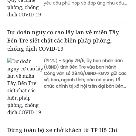
yêu cầu phù hợp và đáp ứng nhu cầu
của người dân.
Dự đoán nguy cơ cao lây lan về miền Tây,
Bến Tre siết chặt các biện pháp phòng,
chống dịch COVID-19
(PLVN) -
Ngày 29/5,
Ủy ban nhân dân
(UBND) tỉnh Bến Tre vừa ban hành
Công văn số 2946/UBND-KGVX gửi các
sở, ban, ngành tỉnh; các cơ quan, tổ
chức chính trị xã hội trên đại bàn Bến
Tre về việc tiếp tục tăng cường triển
khai các biện pháp phòng, chống dịch
COVID-19.
Dừng toàn bộ xe chở khách từ TP Hồ Chí