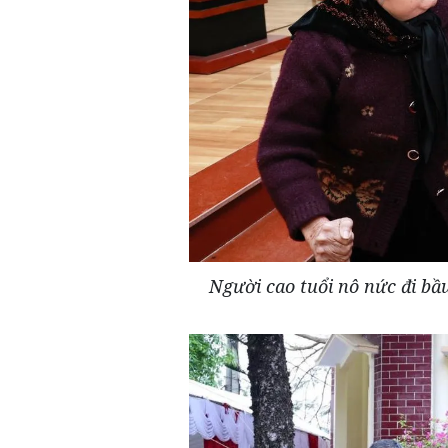
Người cao tuổi nô nức đi bầ