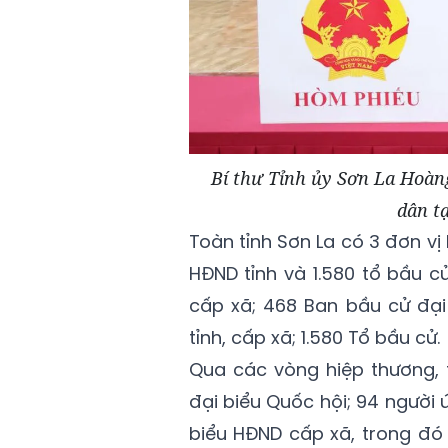
Bí thư Tỉnh ủy Sơn La Hoàn
dân t
Toàn tỉnh Sơn La có 3 đơn vị 
HĐND tỉnh và 1.580 tổ bầu c
cấp xã; 468 Ban bầu cử đại
tỉnh, cấp xã; 1.580 Tổ bầu cử.
Qua các vòng hiệp thương, 
đại biểu Quốc hội; 94 người 
biểu HĐND cấp xã, trong đó 