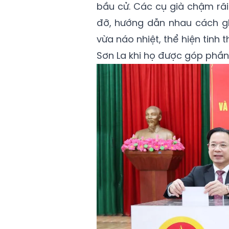
bầu cử. Các cụ già chậm rãi 
đỡ, hướng dẫn nhau cách gh
vừa náo nhiệt, thể hiện tinh
Sơn La khi họ được góp phần