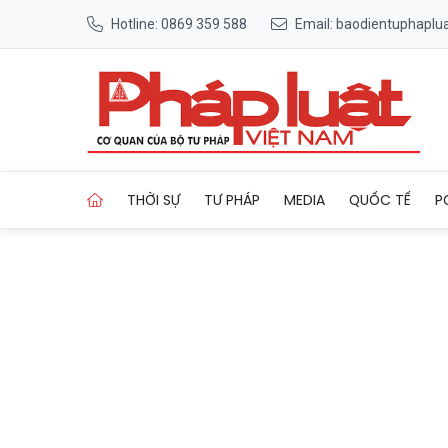
Hotline: 0869 359 588
Email: baodientuphapl
Trang chủ Cử tri tỉnh miền n
THỜI SỰ
TƯ PHÁP
MEDIA
QUỐC TẾ
P