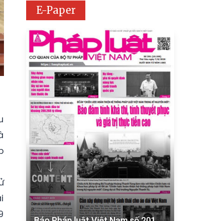
E-Paper
u
à
p
ử
i
9
Báo Pháp luật Việt Nam số 201