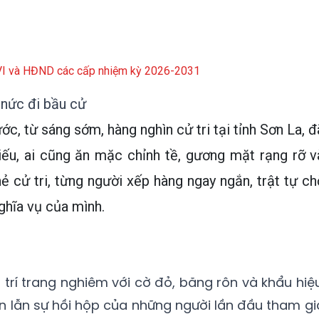
XVI và HĐND các cấp nhiệm kỳ 2026-2031
 nức đi bầu cử
ớc, từ sáng sớm, hàng nghìn cử tri tại tỉnh Sơn La, đ
iếu, ai cũng ăn mặc chỉnh tề, gương mặt rạng rỡ v
hẻ cử tri, từng người xếp hàng ngay ngắn, trật tự ch
ghĩa vụ của mình.
trí trang nghiêm với cờ đỏ, băng rôn và khẩu hiệu
en lẫn sự hồi hộp của những người lần đầu tham gi