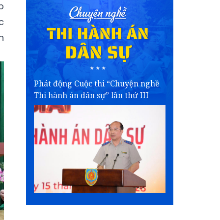
p
c
n
Phát động Cuộc thi “Chuyện nghề
Thi hành án dân sự” lần thứ III