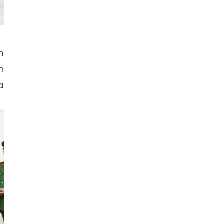
m
n
a