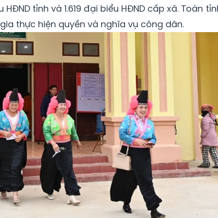
u HĐND tỉnh và 1.619 đại biểu HĐND cấp xã. Toàn tỉn
m gia thực hiện quyền và nghĩa vụ công dân.