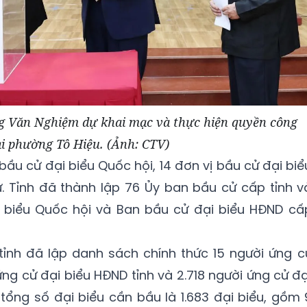
g Văn Nghiệm dự khai mạc và thực hiện quyền công
ại phường Tô Hiệu. (Ảnh: CTV)
bầu cử đại biểu Quốc hội, 14 đơn vị bầu cử đại biể
ử. Tỉnh đã thành lập 76 Ủy ban bầu cử cấp tỉnh v
 biểu Quốc hội và Ban bầu cử đại biểu HĐND cấ
tỉnh đã lập danh sách chính thức 15 người ứng c
ứng cử đại biểu HĐND tỉnh và 2.718 người ứng cử đạ
tổng số đại biểu cần bầu là 1.683 đại biểu, gồm 