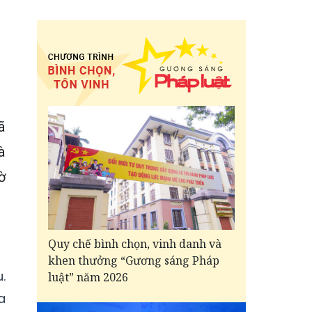
ã
à
ờ
Quy chế bình chọn, vinh danh và
khen thưởng “Gương sáng Pháp
.
luật” năm 2026
a