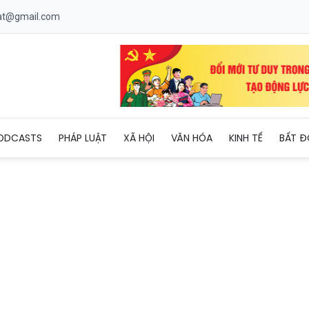
uat@gmail.com
úi Sơn La nô nức đi bầu cử
ODCASTS
PHÁP LUẬT
XÃ HỘI
VĂN HÓA
KINH TẾ
BẤT Đ