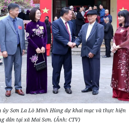
h ủy Sơn La Lò Minh Hùng dự khai mạc và thực hiện
g dân tại xã Mai Sơn. (Ảnh: CTV)