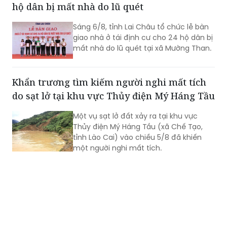
hộ dân bị mất nhà do lũ quét
Sáng 6/8, tỉnh Lai Châu tổ chức lễ bàn
giao nhà ở tái định cư cho 24 hộ dân bị
mất nhà do lũ quét tại xã Mường Than.
Khẩn trương tìm kiếm người nghi mất tích
do sạt lở tại khu vực Thủy điện Mý Háng Tầu
Một vụ sạt lở đất xảy ra tại khu vực
Thủy điện Mý Háng Tầu (xã Chế Tạo,
tỉnh Lào Cai) vào chiều 5/8 đã khiến
một người nghi mất tích.