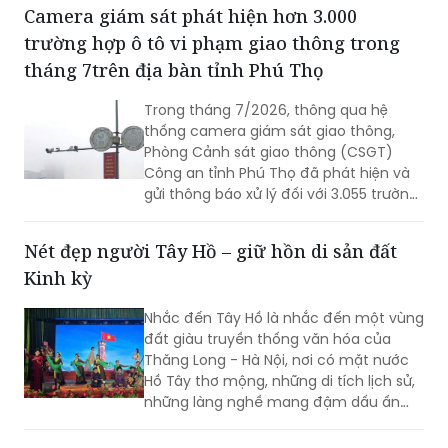
tổng mức đầu tư dự kiến hơn 84 tỷ
Camera giám sát phát hiện hơn 3.000
đồng.
trường hợp ô tô vi phạm giao thông trong
tháng 7trên địa bàn tỉnh Phú Thọ
Trong tháng 7/2026, thông qua hệ
thống camera giám sát giao thông,
Phòng Cảnh sát giao thông (CSGT)
Công an tỉnh Phú Thọ đã phát hiện và
gửi thông báo xử lý đối với 3.055 trường
hợp ô tô vi phạm trật tự an toàn giao
thông (TTATGT). Các lỗi vi phạm phổ
Nét đẹp người Tây Hồ – giữ hồn di sản đất
biến tập trung vào hành vi chạy quá
Kinh kỳ
tốc độ và không chấp hành tín hiệu
đèn giao thông.
Nhắc đến Tây Hồ là nhắc đến một vùng
đất giàu truyền thống văn hóa của
Thăng Long - Hà Nội, nơi có mặt nước
Hồ Tây thơ mộng, những di tích lịch sử,
những làng nghề mang đậm dấu ấn
dân gian và những con người luôn biết
trân trọng, gìn giữ các giá trị văn hóa