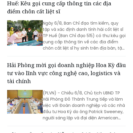
Huế: Kêu gọi cung cấp thông tin các địa
nghìn năm văn hiến.
điểm chôn cất liệt sĩ
Ngày 6/8, Ban Chỉ đạo tìm kiếm, quy
tập và xác định danh tính hài cốt liệt sĩ
TP Huế (Ban Chỉ đạo 515) có thư kêu gọi
cung cấp thông tin về các địa điểm
chôn cất liệt sĩ hy sinh trên địa bàn, tập
trung tại khu vực đèo Phước Tượng,
đèo Hải Vân (xã Chân Mây - Lăng Cô)
Hải Phòng mời gọi doanh nghiệp Hoa Kỳ đầu
và khu vực sông Truồi (xã Lộc An).
tư vào lĩnh vực công nghệ cao, logistics và
tài chính
(PLVN) - Chiều 6/8, Chủ tịch UBND TP
Hải Phòng Đỗ Thành Trung tiếp và làm
việc với Đoàn doanh nghiệp và các nhà
đầu tư Hoa Kỳ do ông Patrick Sweeney,
người sáng lập và đại diện American
Kestrel Global Strategies Group làm
Trưởng đoàn đến thăm, làm việc và